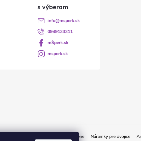
info
@
msperk.sk
0949133311
mŠperk.sk
msperk.sk
kov
Retiazky od 1€
Obrúčky a prstene
Náramky pre dvojice
An