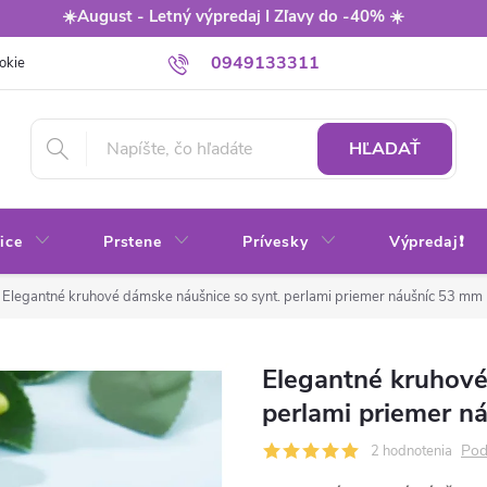
☀️August - Letný výpredaj I Zľavy do -40% ☀️
0949133311
okie
Balenie
Obchodné podmienky
Výmena / vrátenie tovaru
HĽADAŤ
ice
Prstene
Prívesky
Výpredaj❗
Elegantné kruhové dámske náušnice so synt. perlami priemer náušníc 53 mm
Elegantné kruhové
perlami priemer n
Pod
2 hodnotenia