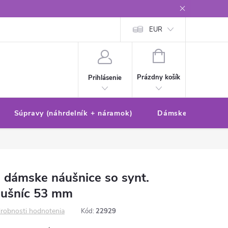
Reklamačný poriadok/formulár
Ochrana osobných údajov
EUR
Ako 
NÁKUPNÝ
KOŠÍK
Prázdny košík
Prihlásenie
Súpravy (náhrdelník + náramok)
Dámske sety (náušn
 dámske náušnice so synt.
áušníc 53 mm
robnosti hodnotenia
Kód:
22929