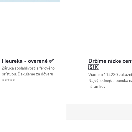
Heureka - overené ✅
Držíme nízke cen
🇸🇰
Záruka spoľahlivosti a férového
prístupu. Ďakujeme za dôveru
Viac ako 114230 zákazní
⭐⭐⭐⭐⭐
Najvýhodnejšia ponuka ná
náramkov