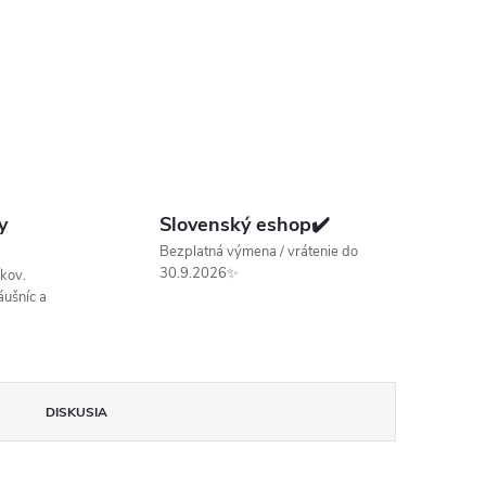
y
Slovenský eshop✔️
Bezplatná výmena / vrátenie do
30.9.2026✨
kov.
ušníc a
DISKUSIA