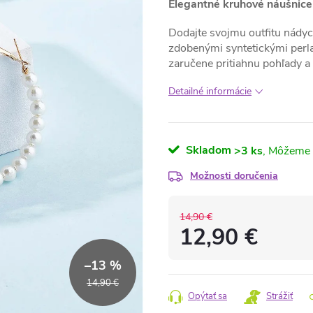
Elegantné kruhové náušnice
Dodajte svojmu outfitu nády
zdobenými syntetickými perl
zaručene pritiahnu pohľady a 
Detailné informácie
Skladom
>3 ks
Možnosti doručenia
14,90 €
12,90 €
Jednotková
–13 %
cena:
14,90 €
Opýtať sa
Strážiť