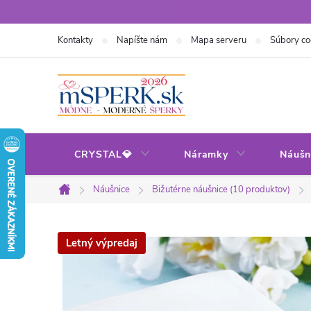
Prejsť
na
Kontakty
Napíšte nám
Mapa serveru
Súbory co
obsah
CRYSTAL💎
Náramky
Náušn
Náušnice
Bižutérne náušnice (10 produktov)
Domov
Letný výpredaj