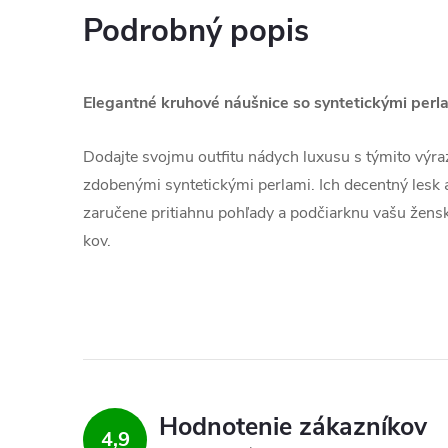
Podrobný popis
Elegantné kruhové náušnice so syntetickými per
Dodajte svojmu outfitu nádych luxusu s týmito vý
zdobenými syntetickými perlami. Ich decentný lesk
zaručene pritiahnu pohľady a podčiarknu vašu ženskos
kov.
Hodnotenie zákazníkov
4,9