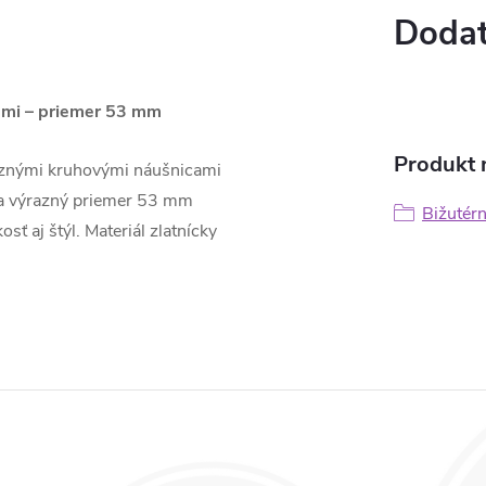
Dodat
lami – priemer 53 mm
Produkt n
raznými kruhovými náušnicami
 a výrazný priemer 53 mm
Bižutér
ť aj štýl. Materiál zlatnícky