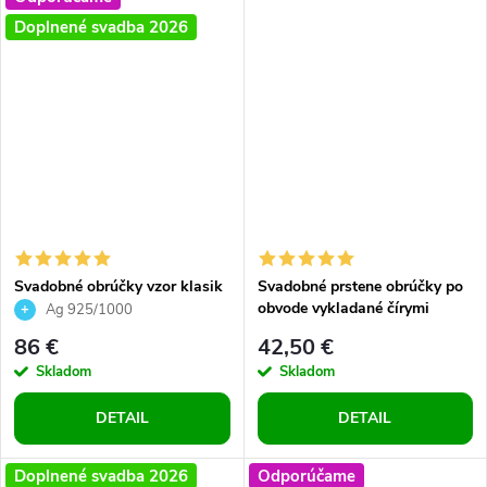
Doplnené svadba 2026
Svadobné obrúčky vzor klasik
Svadobné prstene obrúčky po
a nekonečno striebro precízne
obvode vykladané čírymi
Ag 925/1000
prevedenie 2 ks
zirkónmi, prstene pre dvojice
86 €
42,50 €
Skladom
Skladom
DETAIL
DETAIL
Doplnené svadba 2026
Odporúčame