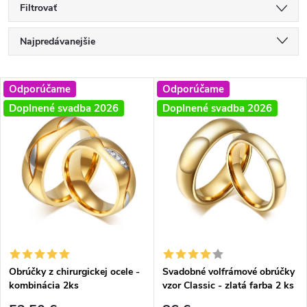
Filtrovať
R
Najpredávanejšie
a
Najlacnejšie
V
Odporúčame
Odporúčame
Najdrahšie
d
Doplnené svadba 2026
Doplnené svadba 2026
ý
Abecedne
e
p
n
i
i
s
e
p
Obrúčky z chirurgickej ocele -
Svadobné volfrámové obrúčky
p
kombinácia 2ks
vzor Classic - zlatá farba 2 ks
r