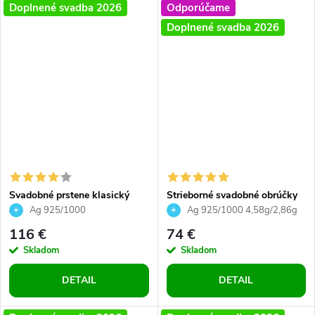
Doplnené svadba 2026
Odporúčame
Doplnené svadba 2026
Svadobné prstene klasický
Strieborné svadobné obrúčky
vzor striebro dámsky prsteň so
klasický vzor zaoblený okraj
Ag 925/1000
Ag 925/1000 4,58g/2,86g
zirkónmi
kvalitné prevedenie pánsky 6
116 €
74 €
mm dámsky 3 mm
Skladom
Skladom
DETAIL
DETAIL