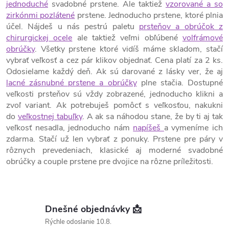
jednoduché
svadobné prstene. Ale taktiež
vzorované a so
zirkónmi pozlátené
prstene. Jednoducho prstene, ktoré plnia
účel. Nájdeš u nás pestrú paletu
prsteňov a obrúčok z
chirurgickej ocele
ale taktiež veľmi obľúbené
volfrámové
obrúčky
. Všetky prstene ktoré vidíš máme skladom, stačí
vybrať veľkosť a cez pár klikov objednať. Cena platí za 2 ks.
Odosielame každý deň. Ak sú darované z lásky ver, že aj
lacné zásnubné prstene a obrúčky
plne stačia. Dostupné
veľkosti prsteňov sú vždy zobrazené, jednoducho klikni a
zvoľ variant. Ak potrebuješ pomôcť s veľkosťou, nakukni
do
veľkostnej tabuľky
. A ak sa náhodou stane, že by ti aj tak
veľkosť nesadla, jednoducho nám
napíšeš
a vymeníme ich
zdarma. Stačí už len vybrať z ponuky. Prstene pre páry v
rôznych prevedeniach, klasické aj moderné svadobné
obrúčky a couple prstene pre dvojice na rôzne príležitosti.
Dnešné objednávky 📩
Rýchle odoslanie 10.8.