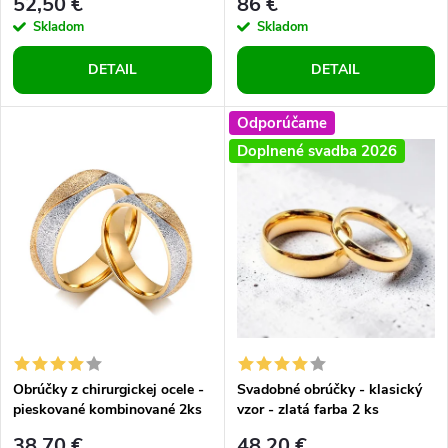
r
52,50 €
86 €
o
Skladom
Skladom
o
DETAIL
DETAIL
d
d
u
Odporúčame
u
Doplnené svadba 2026
k
k
t
t
o
o
v
v
Obrúčky z chirurgickej ocele -
Svadobné obrúčky - klasický
pieskované kombinované 2ks
vzor - zlatá farba 2 ks
38,70 €
48,20 €