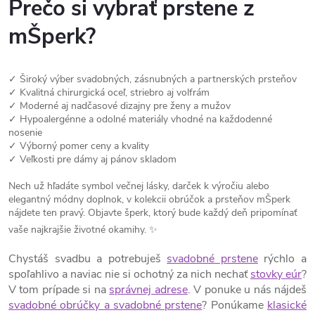
Prečo si vybrať prstene z
k
mŠperk?
y
v
✓ Široký výber svadobných, zásnubných a partnerských prsteňov
✓ Kvalitná chirurgická oceľ, striebro aj volfrám
ý
✓ Moderné aj nadčasové dizajny pre ženy a mužov
✓ Hypoalergénne a odolné materiály vhodné na každodenné
p
nosenie
✓ Výborný pomer ceny a kvality
i
✓ Veľkosti pre dámy aj pánov skladom
Nech už hľadáte symbol večnej lásky, darček k výročiu alebo
s
elegantný módny doplnok, v kolekcii obrúčok a prsteňov mŠperk
nájdete ten pravý. Objavte šperk, ktorý bude každý deň pripomínať
u
vaše najkrajšie životné okamihy. ✨
Chystáš svadbu a potrebuješ
svadobné prstene
rýchlo a
spoľahlivo a naviac nie si ochotný za nich nechať
stovky eúr
?
V tom prípade si na
správnej adrese
. V ponuke u nás nájdeš
svadobné obrúčky a svadobné prstene
? Ponúkame
klasické