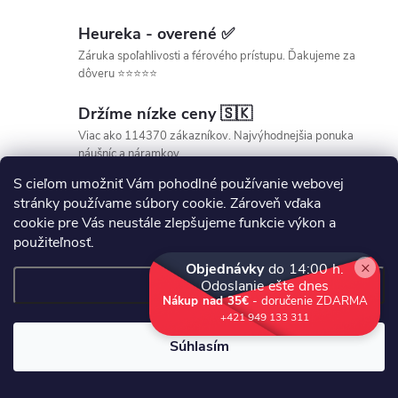
Heureka - overené ✅
Záruka spoľahlivosti a férového prístupu. Ďakujeme za
dôveru ⭐⭐⭐⭐⭐
Držíme nízke ceny 🇸🇰
Viac ako 114370 zákazníkov. Najvýhodnejšia ponuka
náušníc a náramkov
S cieľom umožniť Vám pohodlné používanie webovej
Slovenský eshop✔️
stránky používame súbory cookie. Zároveň vďaka
cookie pre Vás neustále zlepšujeme funkcie výkon a
Bezplatná výmena / vrátenie do 30.9.2026✨
použiteľnosť.
×
Objednávky
do 14:00 h.
Nastavenie
Odoslanie ešte dnes
Nákup nad 35€
- doručenie ZDARMA
+421 949 133 311
Súhlasím
Hodnotenie zákazníkov
4,9
2008 hodnotení