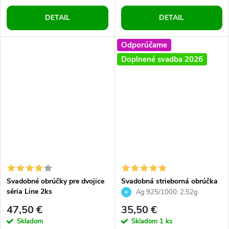
DETAIL
DETAIL
Odporúčame
Doplnené svadba 2026
Svadobné obrúčky pre dvojice
Svadobná strieborná obrúčka
séria Line 2ks
tvar D oblá dámsky prsteň
Ag 925/1000: 2,52g
pánsky prsteň univerzálna
47,50 €
35,50 €
obrúčka
Skladom
Skladom
1 ks