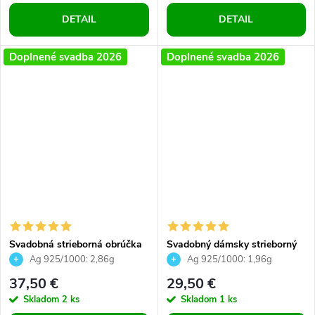
DETAIL
DETAIL
Doplnené svadba 2026
Doplnené svadba 2026
Svadobná strieborná obrúčka
Svadobný dámsky strieborný
dámsky prsteň pánsky prsteň
prsteň zásnubný prsteň
Ag 925/1000: 2,86g
Ag 925/1000: 1,96g
univerzálna obrúčka
37,50 €
29,50 €
Skladom
2 ks
Skladom
1 ks