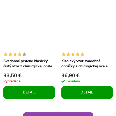
Svadobné prstene klasický
Klasický vzor svadobné
čistý vzor z chirurgickej ocele
obrúčky z chirurgickej ocele
čierne
dámsky so zirkónom pánsky
33,50 €
36,90 €
čistý
Vypredané
Skladom
DETAIL
DETAIL