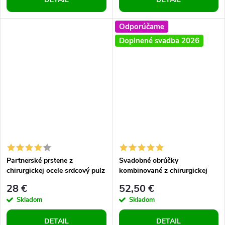
Odporúčame
Doplnené svadba 2026
Partnerské prstene z
Svadobné obrúčky
chirurgickej ocele srdcový pulz
kombinované z chirurgickej
so srdiečkom
ocele 4x zirkón - 2ks
28 €
52,50 €
Skladom
Skladom
DETAIL
DETAIL