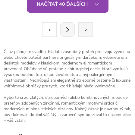
O
NAČÍTAŤ 40 ĎALŠÍCH
v
l
S
1
2
t
á
r
d
á
Či už plánujete svadbu, hľadáte zásnubný prsteň pre svoju vyvolenú
alebo chcete potešiť partnera originálnym darčekom, vyberiete si z
a
n
desiatok modelov v klasickom, modernom aj romantickom
k
prevedení. Obľúbené sú prstene z chirurgickej ocele, ktoré vynikajú
c
vysokou odolnosťou, dlhou životnosťou a hypoalergénnymi
o
vlastnosťami. Nechýbajú ani elegantné strieborné prstene či luxusné
i
v
volfrámové obrúčky pre tých, ktorí hľadajú niečo výnimočné.
a
e
Vyberte si zo zlatých, strieborných alebo kombinovaných modelov,
n
prsteňov zdobených zirkónmi, romantickými motívmi srdca či
p
i
moderných minimalistických dizajnov. Každý kúsok je navrhnutý tak,
aby dokonale doplnil váš štýl a zároveň symbolizoval to najcennejšie
e
r
– váš vzťah.
v