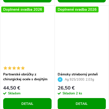
Doplnené svadba 2026
Doplnené svadba 2026
Partnerské obrúčky z
Dámsky strieborný prsteň
chirurgickej ocele s dvojitým
nekonečno ležiaca osmička
Ag 925/1000: 2,03g
srdcom – Set pre zamilované
infinity
44,50 €
26,50 €
dvojice
Skladom
Skladom
2 ks
DETAIL
DETAIL