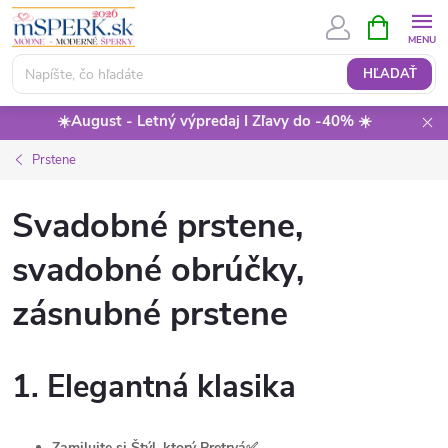
Prejsť
NÁKUPN
KOŠÍK
na
obsah
HĽADAŤ
☀️August - Letný výpredaj I Zľavy do -40% ☀️
Prstene
Svadobné prstene,
svadobné obrúčky,
zásnubné prstene
1. Elegantná klasika
Zamilujte si Štýl, ktorý Pretrvá✅