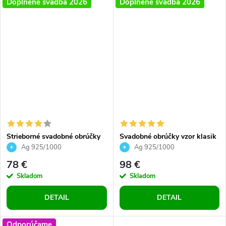
Doplnené svadba 2026
Doplnené svadba 2026
Strieborné svadobné obrúčky
Svadobné obrúčky vzor klasik
klasický vzor dámsky jemný
a spriaznene duše striebro
Ag 925/1000
Ag 925/1000
so zirkónmi
precízne prevedenie 2 ks
78 €
98 €
Skladom
Skladom
DETAIL
DETAIL
Odporúčame