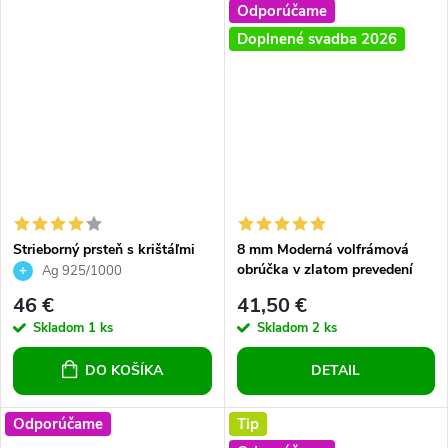
Odporúčame
Doplnené svadba 2026
Strieborný prsteň s krištáľmi
8 mm Moderná volfrámová
Swarovski biely kvietok, pre
obrúčka v zlatom prevedení
Ag 925/1000
ženy, pre slečny, crystal, číre
46 €
41,50 €
krištáliky, nastaviteľný prsteň
Skladom
1 ks
Skladom
2 ks
DO KOŠÍKA
DETAIL
Odporúčame
Tip