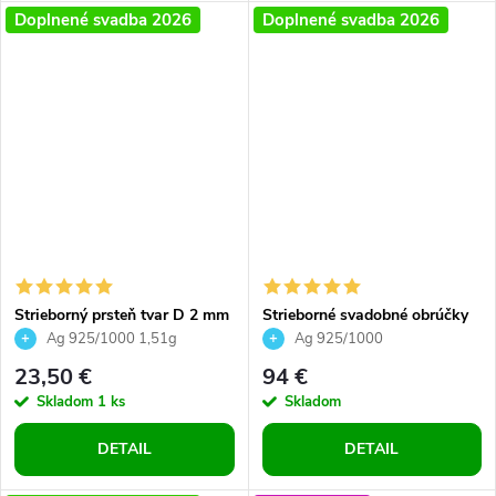
Doplnené svadba 2026
Doplnené svadba 2026
Strieborný prsteň tvar D 2 mm
Strieborné svadobné obrúčky
vysoký lesk pre ženy pre
vzor klasik dámsky prsteň so
Ag 925/1000 1,51g
Ag 925/1000
chlapov
zirkónom v tvare slzy 2 ks
23,50 €
94 €
Skladom
1 ks
Skladom
DETAIL
DETAIL