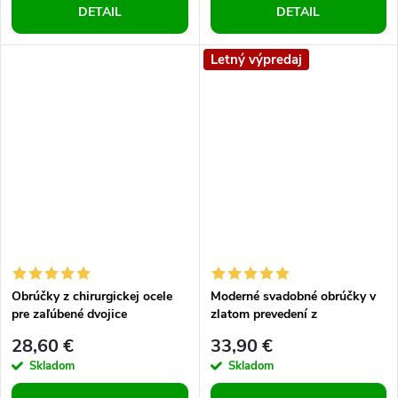
DETAIL
DETAIL
Letný výpredaj
Obrúčky z chirurgickej ocele
Moderné svadobné obrúčky v
pre zaľúbené dvojice
zlatom prevedení z
chirurgickej ocele so zirkónom
28,60 €
33,90 €
v tvare srdca
Skladom
Skladom