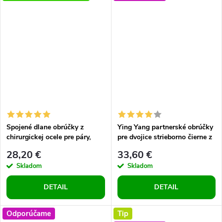
Spojené dlane obrúčky z
Ying Yang partnerské obrúčky
chirurgickej ocele pre páry,
pre dvojice strieborno čierne z
prstene pre dvoch
chirurgickej ocele
28,20 €
33,60 €
Skladom
Skladom
DETAIL
DETAIL
Odporúčame
Tip