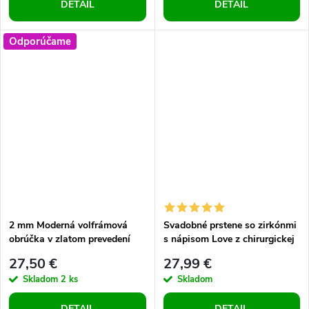
DETAIL
DETAIL
Odporúčame
2 mm Moderná volfrámová
Svadobné prstene so zirkónmi
obrúčka v zlatom prevedení
s nápisom Love z chirurgickej
ocele
27,50 €
27,99 €
Skladom
2 ks
Skladom
DETAIL
DETAIL