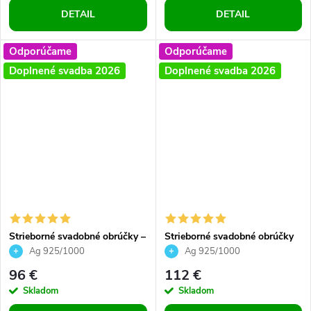
DETAIL
DETAIL
Odporúčame
Odporúčame
Doplnené svadba 2026
Doplnené svadba 2026
Strieborné svadobné obrúčky –
Strieborné svadobné obrúčky
dámsky prsteň so zirkónmi a
vzor klasik dámsky so
Ag 925/1000
Ag 925/1000
pánsky v klasickom štýle 2 ks
zirkónmi
96 €
112 €
Skladom
Skladom