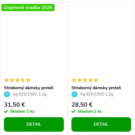
Doplnené svadba 2026
Strieborný dámsky prsteň
Strieborný dámsky prsteň
zatočený so zirkónmi
špirálovitý vzor so zirkónmi
Ag 925/1000, 1,2g
Ag 925/1000 1,2g
31,50 €
28,50 €
Skladom
2 ks
Skladom
2 ks
DETAIL
DETAIL