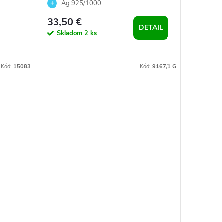
m
náušnice crystals, biele guľaté
Ag 925/1000
33,50 €
DETAIL
Skladom
2 ks
Kód:
15083
Kód:
9167/1 G