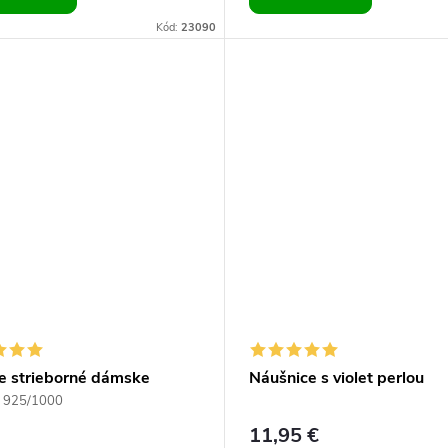
Kód:
23090
ce strieborné dámske
Náušnice s violet perlou
ice s perlou Swarovski
 925/1000
ls dark blue
11,95 €