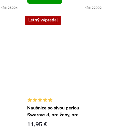
Kód:
23004
Kód:
22992
Letný výpredaj
Náušnice so sivou perlou
Swarovski, pre ženy, pre
dievčatá, napichovacie
11,95 €