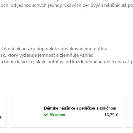
ýloch, od jednoduchých jednoprvkových perlových náušníc až po 
ležitosti alebo ako doplnok k sofistikovanému outfitu.
esk, ktorý vyžaruje jemnosť a zjemňuje vzhľad.
a hodia k širokej škále outfitov, od každodenného oblečenia až p
Dámske náušnice s perličkou a zirkónom
Skladom
16,75 €
€