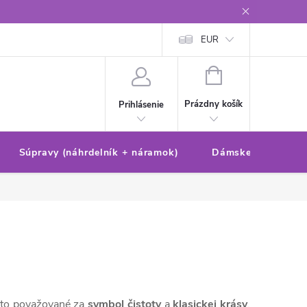
Reklamačný poriadok/formulár
Ochrana osobných údajov
EUR
Ako 
NÁKUPNÝ
KOŠÍK
Prázdny košík
Prihlásenie
Súpravy (náhrdelník + náramok)
Dámske sety (náušn
asto považované za
symbol čistoty
a
klasickej krásy
,