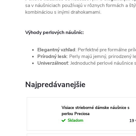
sa v náušniciach používajú v rôznych formách a št
kombináciou s inými drahokamami.
Výhody perlových náušníc:
Elegantný vzhľad
: Perfektné pre formálne prí
Prírodný lesk
: Perly majú jemný, prirodzený l
Univerzálnosť
: Jednoduché perlové náušnice s
Najpredávanejšie
Visiace strieborné dámske náušnice s
perlou Preciosa
Skladom
19 