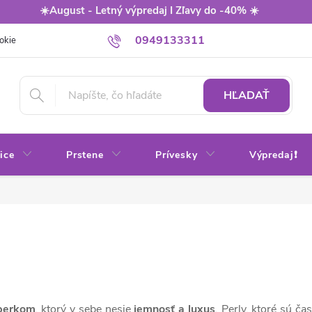
☀️August - Letný výpredaj I Zľavy do -40% ☀️
0949133311
okie
Balenie
Obchodné podmienky
Výmena / vrátenie tovaru
HĽADAŤ
ice
Prstene
Prívesky
Výpredaj❗
perkom
, ktorý v sebe nesie
jemnosť a luxus
. Perly, ktoré sú č