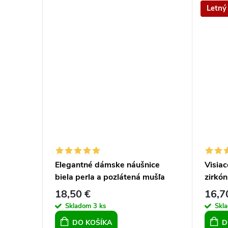
k
o
Letný
t
v
o
v
Elegantné dámske náušnice
Visiac
biela perla a pozlátená mušľa
zirkó
18,50 €
16,7
Skladom
3 ks
Skl
DO KOŠÍKA
D