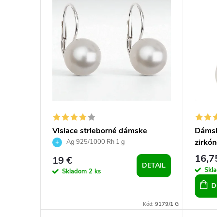
ý
i
p
e
i
p
s
r
p
o
r
d
Visiace strieborné dámske
Dámsk
o
u
náušnice s perlou Preciosa
zirkó
Ag 925/1000 Rh 1 g
16,7
19 €
d
k
DETAIL
Skl
Skladom
2 ks
D
u
t
Kód:
9179/1 G