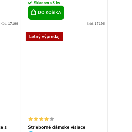
Skladom
>3 ks
DO KOŠÍKA
Kód:
17199
Kód:
17196
Letný výpredaj
e s
Strieborné dámske visiace