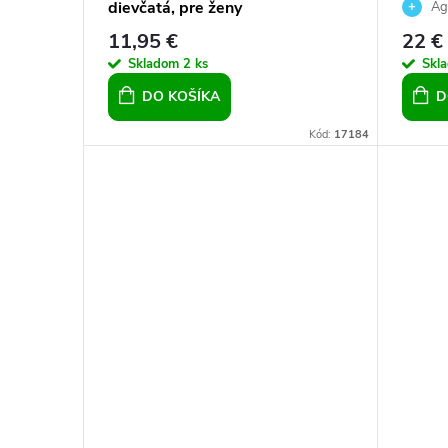
dievčatá, pre ženy
náušni
Ag
11,95 €
22 €
Skladom
2 ks
Skl
DO KOŠÍKA
D
Kód:
17184