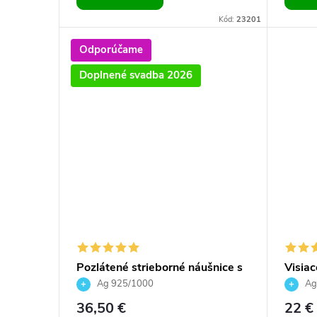
Kód:
23201
Odporúčame
Doplnené svadba 2026
Pozlátené strieborné náušnice s
Visia
bielou riečnou perlou
náušn
Ag 925/1000
Ag
crysta
36,50 €
22 €