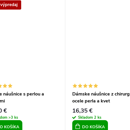
 výpredaj
e náušnice s perlou a
Dámske náušnice z chirurg
nmi
ocele perla a kvet
0 €
16,35 €
adom
>3 ks
Skladom
2 ks
O KOŠÍKA
DO KOŠÍKA