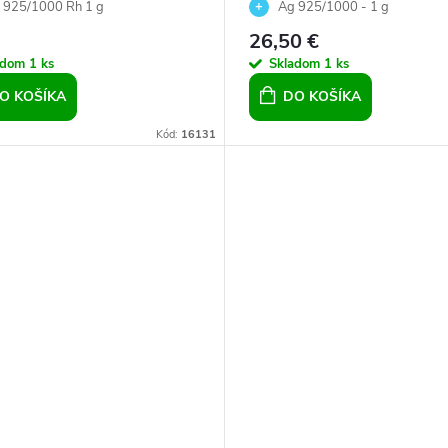
ce s perlou Grey sivé
bielou riečnou perlou 8 m
 925/1000 Rh 1 g
Ag 925/1000 - 1 g
26,50 €
adom
1 ks
Skladom
1 ks
O KOŠÍKA
DO KOŠÍKA
Kód:
16131