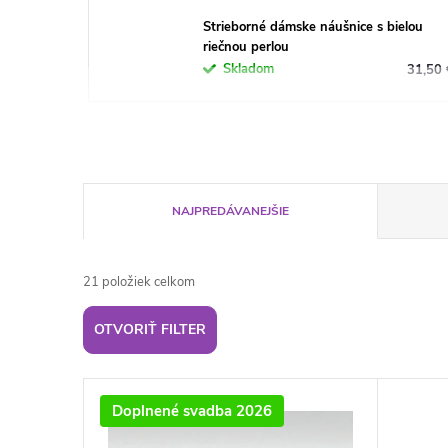
Strieborné dámske náušnice s bielou
riečnou perlou
Skladom
31,50 
R
NAJPREDÁVANEJŠIE
a
21
položiek celkom
d
OTVORIŤ FILTER
e
V
n
Doplnené svadba 2026