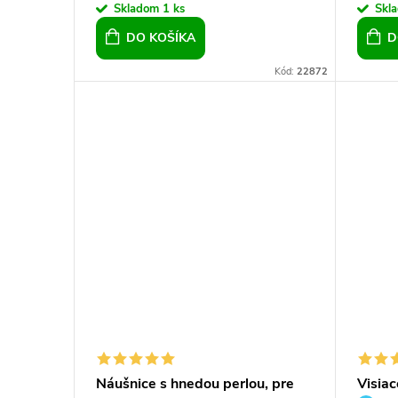
Skladom
1 ks
Skl
DO KOŠÍKA
D
Kód:
22872
Náušnice s hnedou perlou, pre
Visia