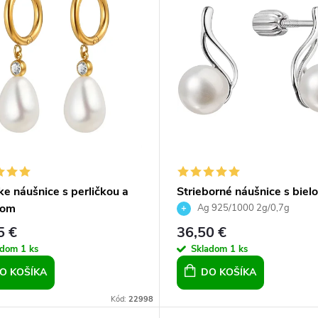
e náušnice s perličkou a
Strieborné náušnice s biel
nom
riečnou perlou
Ag 925/1000 2g/0,7g
5 €
36,50 €
adom
1 ks
Skladom
1 ks
O KOŠÍKA
DO KOŠÍKA
Kód:
22998