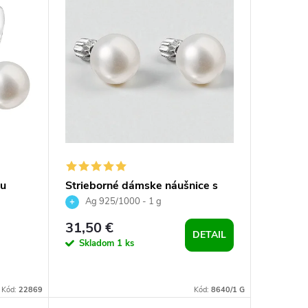
ou
Strieborné dámske náušnice s
bielou riečnou perlou
Ag 925/1000 - 1 g
31,50 €
DETAIL
Skladom
1 ks
Kód:
22869
Kód:
8640/1 G