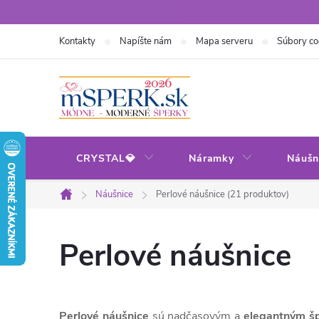
Prejsť
na
Kontakty
Napíšte nám
Mapa serveru
Súbory co
obsah
CRYSTAL💎
Náramky
Náušn
Náušnice
Perlové náušnice (21 produktov)
Domov
Perlové náušnice
Perlové náušnice
sú nadčasovým a
elegantným š