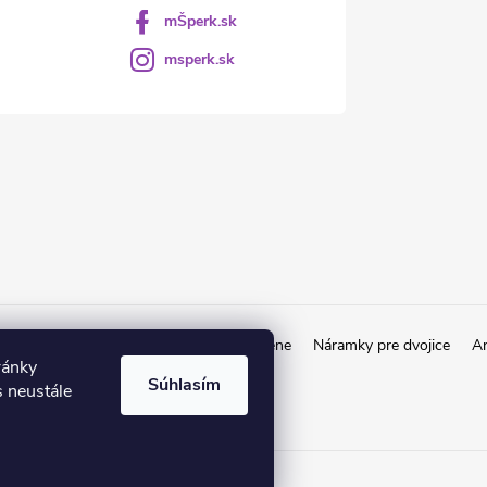
mŠperk.sk
msperk.sk
kov
Retiazky od 1€
Obrúčky a prstene
Náramky pre dvojice
An
ránky
Súhlasím
 neustále