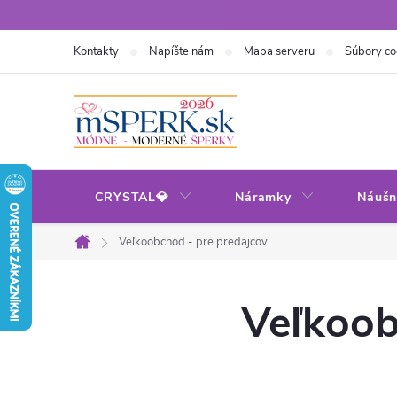
Prejsť
na
Kontakty
Napíšte nám
Mapa serveru
Súbory co
obsah
CRYSTAL💎
Náramky
Náušn
Veľkoobchod - pre predajcov
Domov
Veľkoob