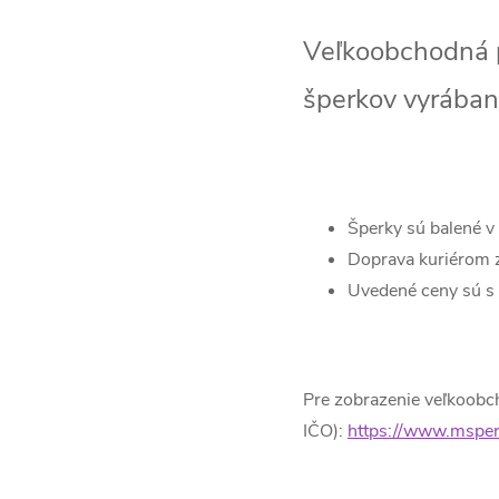
Veľkoobchodná p
šperkov vyrában
Šperky sú balené v
Doprava kuriérom z
Uvedené ceny sú s 
Pre zobrazenie veľkoobch
IČO):
https://www.msperk