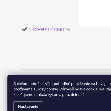
Sledovať na Instagrame
Obľúbené náušnice
Dámske súpravy šper
S cieľom umožniť Vám pohodlné používanie webovej st
používame súbory cookie. Zároveň vďaka cookie pre Vás
zlepšujeme funkcie výkon a použiteľnosť.
Nastavenie