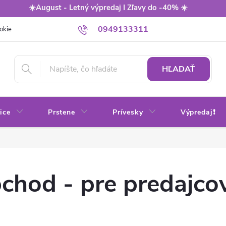
☀️August - Letný výpredaj I Zľavy do -40% ☀️
0949133311
okie
Balenie
Obchodné podmienky
Výmena / vrátenie tovaru
HĽADAŤ
ice
Prstene
Prívesky
Výpredaj❗
chod - pre predajco