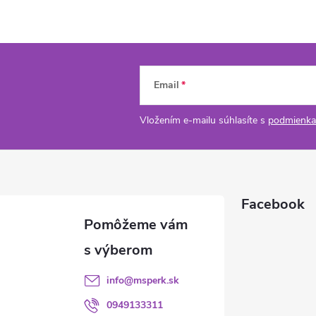
Email
Vložením e-mailu súhlasíte s
podmienka
Facebook
info
@
msperk.sk
0949133311