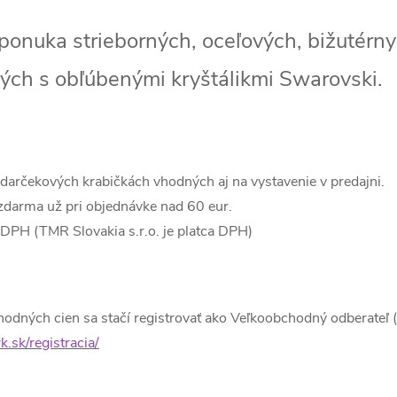
onuka strieborných, oceľových, bižutérny
ých s obľúbenými kryštálikmi Swarovski.
 darčekových krabičkách vhodných aj na vystavenie v predajni.
darma už pri objednávke nad 60 eur.
DPH (TMR Slovakia s.r.o. je platca DPH)
odných cien sa stačí registrovať ako Veľkoobchodný odberateľ 
.sk/registracia/