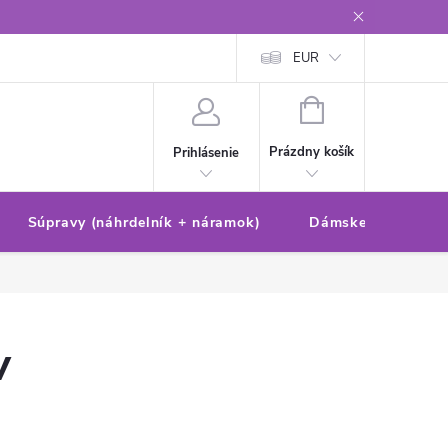
Reklamačný poriadok/formulár
Ochrana osobných údajov
EUR
Ako 
NÁKUPNÝ
KOŠÍK
Prázdny košík
Prihlásenie
Súpravy (náhrdelník + náramok)
Dámske sety (náušn
v