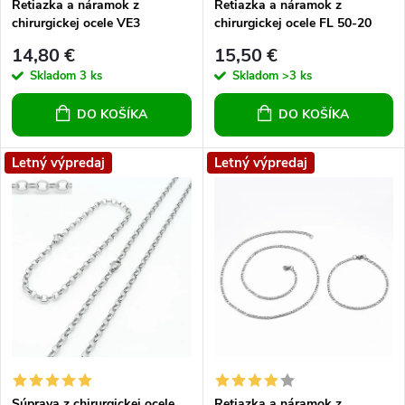
Retiazka a náramok z
Retiazka a náramok z
p
chirurgickej ocele VE3
chirurgickej ocele FL 50-20
r
r
14,80 €
15,50 €
o
Skladom
3 ks
Skladom
>3 ks
o
DO KOŠÍKA
DO KOŠÍKA
d
d
u
Letný výpredaj
Letný výpredaj
u
k
k
t
t
o
o
v
v
Súprava z chirurgickej ocele
Retiazka a náramok z