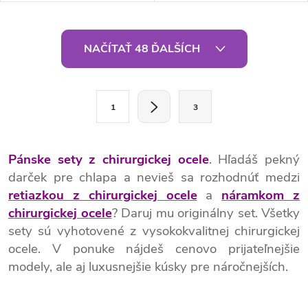
O
NAČÍTAŤ 48 ĎALŠÍCH
v
l
S
1
3
t
á
r
d
á
Pánske sety z chirurgickej ocele
. Hľadáš pekný
a
n
darček pre chlapa a nevieš sa rozhodnúť medzi
k
retiazkou z chirurgickej ocele
a
náramkom z
c
o
chirurgickej ocele
? Daruj mu originálny set. Všetky
i
sety sú vyhotovené z vysokokvalitnej chirurgickej
v
ocele. V ponuke nájdeš cenovo prijateľnejšie
a
e
modely, ale aj luxusnejšie kúsky pre náročnejších.
n
p
i