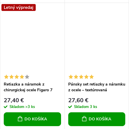
Letný výpredaj
Retiazka a náramok z
Pánsky set retiazky a náramku
chirurgickej ocele Figaro 7
z ocele – textúrovaná
kombinácia zlatej a oceľovej
27,40 €
27,60 €
farby
Skladom
>3 ks
Skladom
3 ks
DO KOŠÍKA
DO KOŠÍKA