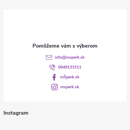
t
i
e
info
@
msperk.sk
0949133311
mŠperk.sk
msperk.sk
Instagram