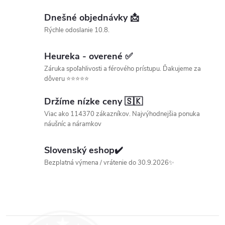
e
r
Dnešné objednávky 📩
v
Rýchle odoslanie 10.8.
k
Heureka - overené ✅
y
Záruka spoľahlivosti a férového prístupu. Ďakujeme za
dôveru ⭐⭐⭐⭐⭐
v
Držíme nízke ceny 🇸🇰
ý
Viac ako 114370 zákazníkov. Najvýhodnejšia ponuka
p
náušníc a náramkov
i
Slovenský eshop✔️
s
Bezplatná výmena / vrátenie do 30.9.2026✨
u