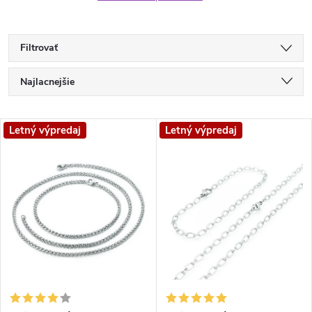
Filtrovať
R
Najlacnejšie
a
Najpredávanejšie
V
Letný výpredaj
Letný výpredaj
Najdrahšie
d
ý
Abecedne
e
p
n
i
i
s
e
p