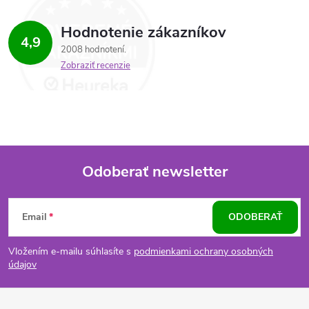
Hodnotenie zákazníkov
4,9
2008 hodnotení
Zobraziť recenzie
Odoberať newsletter
Z
Email
ODOBERAŤ
á
Vložením e-mailu súhlasíte s
podmienkami ochrany osobných
p
údajov
ä