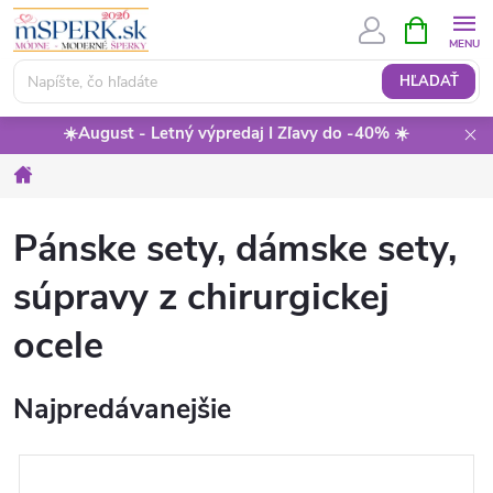
Prejsť
NÁKUPN
KOŠÍK
na
obsah
HĽADAŤ
☀️August - Letný výpredaj I Zľavy do -40% ☀️
Domov
Pánske sety, dámske sety,
súpravy z chirurgickej
ocele
Najpredávanejšie