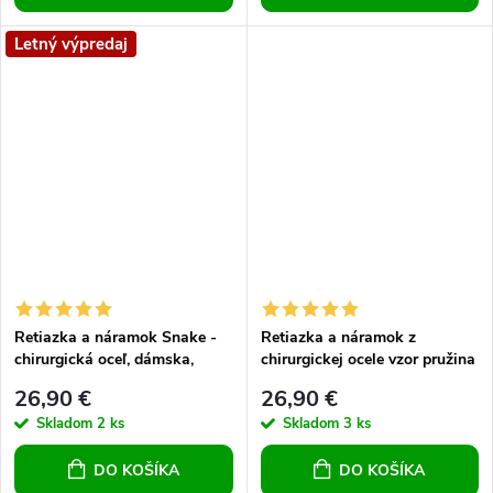
Letný výpredaj
Retiazka a náramok Snake -
Retiazka a náramok z
chirurgická oceľ, dámska,
chirurgickej ocele vzor pružina
pánska, hrúbka 3,5 mm
4 mm
26,90 €
26,90 €
Skladom
2 ks
Skladom
3 ks
DO KOŠÍKA
DO KOŠÍKA