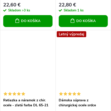
náramok (Strieborná farba)
22,60 €
22,80 €
Skladom
>3 ks
Skladom
1 ks
DO KOŠÍKA
DO KOŠÍKA
Letný výpredaj
Retiazka a náramok z chir.
Dámska súprava z
ocele - zlatá farba DL 65-21
chirurgickej ocele srdce
trojkombinácia