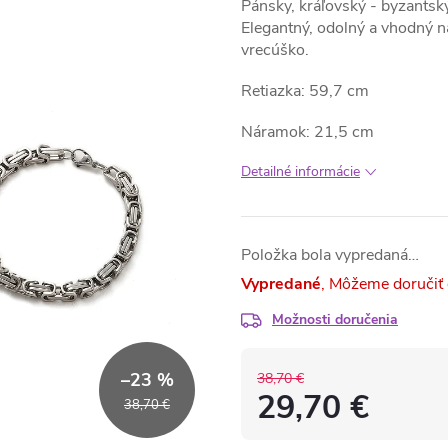
Pánsky, kráľovský - byzantský
Elegantný, odolný a vhodný n
vrecúško.
Retiazka: 59,7 cm
Náramok: 21,5 cm
Detailné informácie
Položka bola vypredaná…
Vypredané
Možnosti doručenia
–23 %
38,70 €
29,70 €
38,70 €
Jednotková