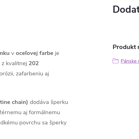
Dodat
Produkt n
amku
v
oceľovej farbe
je
Pánske s
 z kvalitnej
202
orózii, zafarbeniu aj
tine chain)
dodáva šperku
ležérnemu aj formálnemu
ladkému povrchu sa šperky