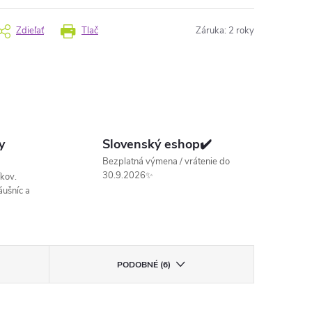
Zdieľať
Tlač
Záruka
:
2 roky
y
Slovenský eshop✔️
Bezplatná výmena / vrátenie do
30.9.2026✨
kov.
ušníc a
PODOBNÉ (6)