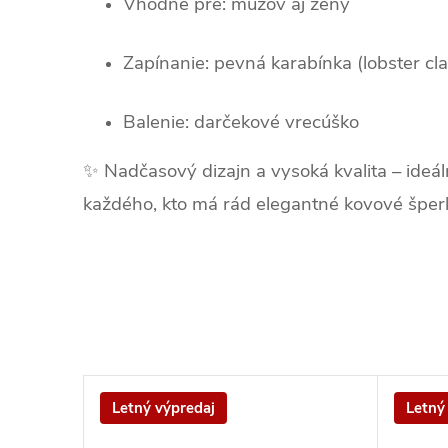
Vhodné pre: mužov aj ženy
Zapínanie: pevná karabínka (lobster cl
Balenie: darčekové vrecúško
✨ Nadčasový dizajn a vysoká kvalita – ideál
každého, kto má rád elegantné kovové šper
Letný výpredaj
Letný