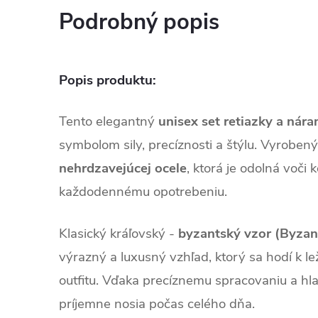
Podrobný popis
Popis produktu:
Tento elegantný
unisex set retiazky a nár
symbolom sily, precíznosti a štýlu. Vyrobený
nehrdzavejúcej ocele
, ktorá je odolná voči k
každodennému opotrebeniu.
Klasický kráľovský -
byzantský vzor (Byzan
výrazný a luxusný vzhľad, ktorý sa hodí k 
outfitu. Vďaka precíznemu spracovaniu a h
príjemne nosia počas celého dňa.