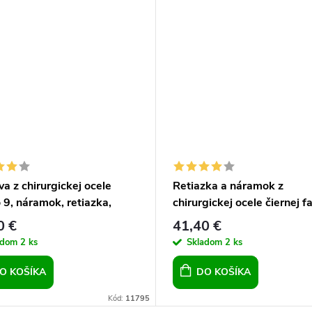
a z chirurgickej ocele
Retiazka a náramok z
 9, náramok, retiazka,
chirurgickej ocele čiernej f
 pre chlapov, pre mužov
pre chlapov, pre mužov, čie
0 €
41,40 €
adom
2 ks
Skladom
2 ks
O KOŠÍKA
DO KOŠÍKA
Kód:
11795