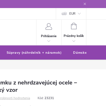
Reklamačný poriadok/formulár
Ochrana osobných údajov
EUR
Ako 
NÁKUPNÝ
KOŠÍK
Prázdny košík
Prihlásenie
Súpravy (náhrdelník + náramok)
Dámske sety (náušn
amku z nehrdzavejúcej ocele –
ký vzor
robnosti hodnotenia
Kód:
23231