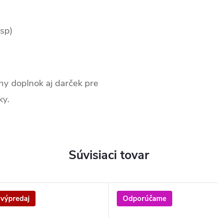
asp)
ny doplnok aj darček pre
ky.
Súvisiaci tovar
 výpredaj
Odporúčame