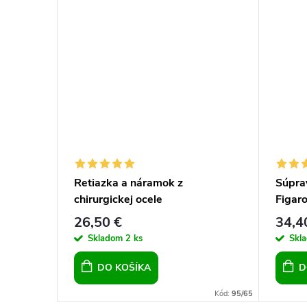
Retiazka a náramok z
Súprav
chirurgickej ocele
Figaro
hrubé,
26,50 €
34,4
Skladom
2 ks
Skl
DO KOŠÍKA
D
Kód:
13304
Kód:
95/65