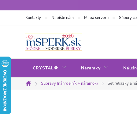
Prejsť
na
Kontakty
Napíšte nám
Mapa serveru
Súbory co
obsah
CRYSTAL💎
Náramky
Náušn
Súpravy (náhrdelník + náramok)
Set retiazky a n
Domov