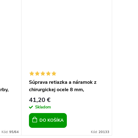
Súprava retiazka a náramok z
Retiazk
arby,
chirurgickej ocele 8 mm,
Figaro 
rna
obdĺžniková, pre chlapov pre
41,20 €
26,70 
mužov
Skladom
Sklad
DO KOŠÍKA
DO 
Kód:
95/64
Kód:
20133