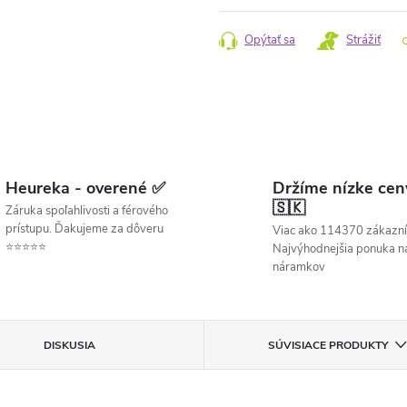
cena:
Opýtať sa
Strážiť
Heureka - overené ✅
Držíme nízke cen
🇸🇰
Záruka spoľahlivosti a férového
prístupu. Ďakujeme za dôveru
Viac ako 114370 zákazní
⭐⭐⭐⭐⭐
Najvýhodnejšia ponuka ná
náramkov
DISKUSIA
SÚVISIACE PRODUKTY