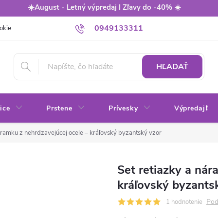
☀️August - Letný výpredaj I Zľavy do -40% ☀️
0949133311
okie
Balenie
Obchodné podmienky
Výmena / vrátenie tovaru
HĽADAŤ
ice
Prstene
Prívesky
Výpredaj❗
áramku z nehrdzavejúcej ocele – kráľovský byzantský vzor
Set retiazky a nár
kráľovský byzants
Pod
1 hodnotenie