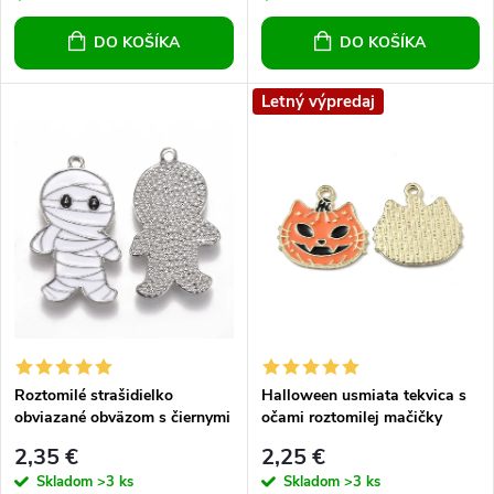
o
o
DO KOŠÍKA
DO KOŠÍKA
d
d
u
Letný výpredaj
u
k
k
t
t
o
o
v
v
Roztomilé strašidielko
Halloween usmiata tekvica s
obviazané obväzom s čiernymi
očami roztomilej mačičky
očami
2,35 €
2,25 €
Skladom
>3 ks
Skladom
>3 ks