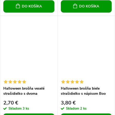
DO KOŠÍKA
DO KOŠÍKA
Halloween brošňa veselé
Halloween brošňa biele
strašidielko s dvoma
strašidielko s nápisom Boo
tekvicami
2,70 €
3,80 €
Skladom
3 ks
Skladom
2 ks