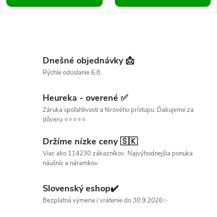
O
v
Dnešné objednávky 📩
Rýchle odoslanie 6.8.
l
á
Heureka - overené ✅
Záruka spoľahlivosti a férového prístupu. Ďakujeme za
d
dôveru ⭐⭐⭐⭐⭐
a
Držíme nízke ceny 🇸🇰
c
Viac ako 114230 zákazníkov. Najvýhodnejšia ponuka
náušníc a náramkov
i
Slovenský eshop✔️
e
Bezplatná výmena / vrátenie do 30.9.2026✨
p