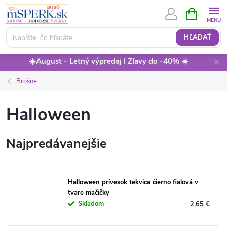
Prejsť
NÁKUPN
KOŠÍK
na
obsah
HĽADAŤ
☀️August - Letný výpredaj I Zľavy do -40% ☀️
Brošne
Halloween
Najpredávanejšie
Halloween prívesok tekvica čierno fialová v
tvare mačičky
Skladom
2,65 €