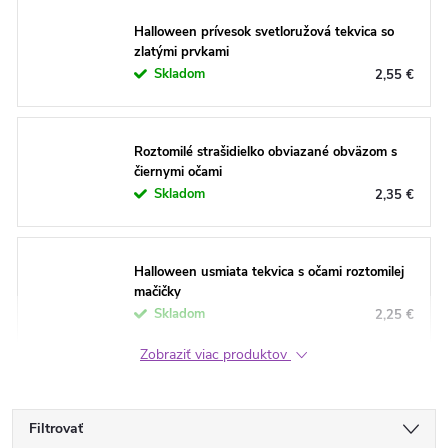
Halloween prívesok svetloružová tekvica so
zlatými prvkami
Skladom
2,55 €
Roztomilé strašidielko obviazané obväzom s
čiernymi očami
Skladom
2,35 €
Halloween usmiata tekvica s očami roztomilej
mačičky
Skladom
2,25 €
Zobraziť viac produktov
Filtrovať