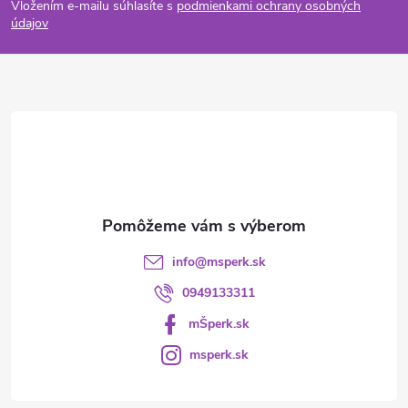
Vložením e-mailu súhlasíte s
podmienkami ochrany osobných
p
údajov
ä
t
i
e
info
@
msperk.sk
0949133311
mŠperk.sk
msperk.sk