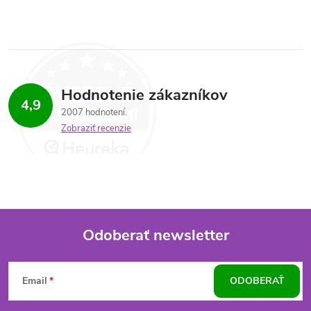
r
v
k
Hodnotenie zákazníkov
y
4,9
2007 hodnotení
Zobraziť recenzie
v
ý
p
i
Odoberať newsletter
s
Z
u
Email
ODOBERAŤ
á