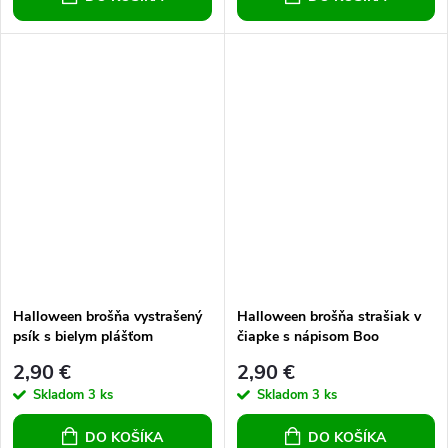
Halloween brošňa vystrašený
Halloween brošňa strašiak v
psík s bielym plášťom
čiapke s nápisom Boo
2,90 €
2,90 €
Skladom
3 ks
Skladom
3 ks
DO KOŠÍKA
DO KOŠÍKA