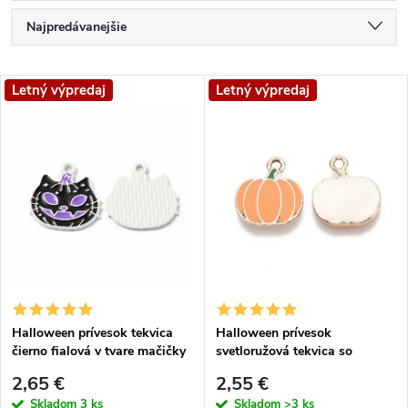
R
Najpredávanejšie
a
Najlacnejšie
V
Letný výpredaj
Letný výpredaj
Najdrahšie
d
ý
Abecedne
e
p
n
i
i
s
e
p
Halloween prívesok tekvica
Halloween prívesok
p
čierno fialová v tvare mačičky
svetloružová tekvica so
r
zlatými prvkami
r
2,65 €
2,55 €
Skladom
3 ks
Skladom
>3 ks