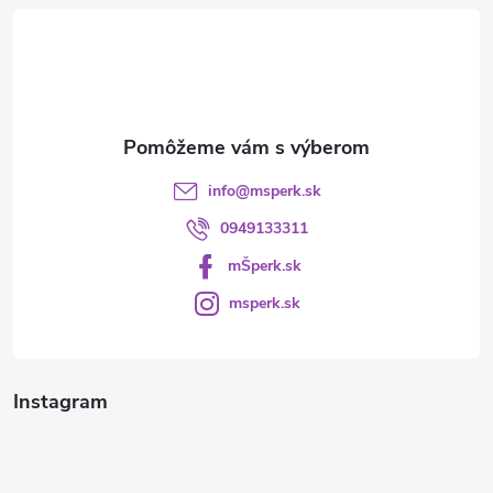
t
i
e
info
@
msperk.sk
0949133311
mŠperk.sk
msperk.sk
Instagram