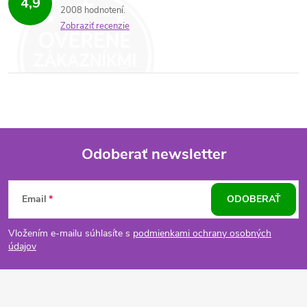
4,9
2008 hodnotení
Zobraziť recenzie
Odoberať newsletter
Z
Email
ODOBERAŤ
á
Vložením e-mailu súhlasíte s
podmienkami ochrany osobných
p
údajov
ä