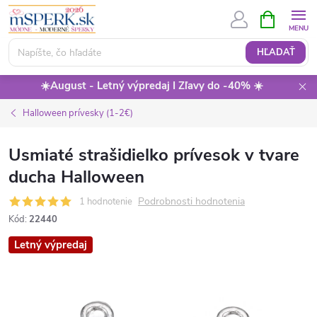
Prejsť
NÁKUPN
KOŠÍK
na
obsah
HĽADAŤ
☀️August - Letný výpredaj I Zľavy do -40% ☀️
Halloween prívesky (1-2€)
Usmiaté strašidielko prívesok v tvare
ducha Halloween
Podrobnosti hodnotenia
1 hodnotenie
Kód:
22440
Letný výpredaj