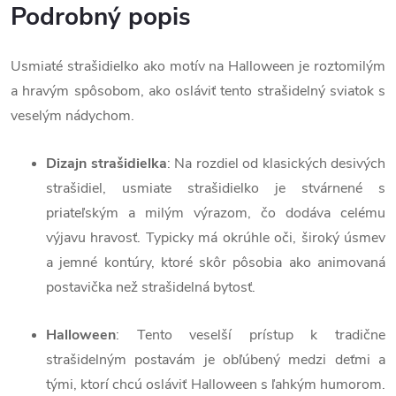
Podrobný popis
Usmiaté strašidielko ako motív na Halloween je roztomilým
a hravým spôsobom, ako osláviť tento strašidelný sviatok s
veselým nádychom.
Dizajn strašidielka
: Na rozdiel od klasických desivých
strašidiel, usmiate strašidielko je stvárnené s
priateľským a milým výrazom, čo dodáva celému
výjavu hravosť. Typicky má okrúhle oči, široký úsmev
a jemné kontúry, ktoré skôr pôsobia ako animovaná
postavička než strašidelná bytosť.
Halloween
: Tento veselší prístup k tradične
strašidelným postavám je obľúbený medzi deťmi a
tými, ktorí chcú osláviť Halloween s ľahkým humorom.