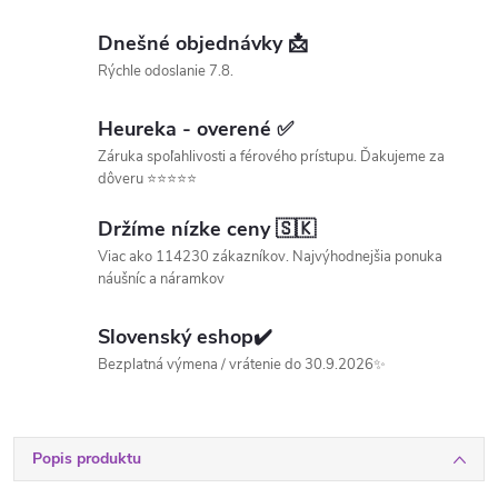
Dnešné objednávky 📩
Rýchle odoslanie 7.8.
Heureka - overené ✅
Záruka spoľahlivosti a férového prístupu. Ďakujeme za
dôveru ⭐⭐⭐⭐⭐
Držíme nízke ceny 🇸🇰
Viac ako 114230 zákazníkov. Najvýhodnejšia ponuka
náušníc a náramkov
Slovenský eshop✔️
Bezplatná výmena / vrátenie do 30.9.2026✨
Popis produktu