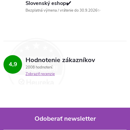
v
Slovenský eshop✔️
Bezplatná výmena / vrátenie do 30.9.2026✨
k
y
v
ý
p
Hodnotenie zákazníkov
4,9
2008 hodnotení
i
Zobraziť recenzie
s
u
Odoberať newsletter