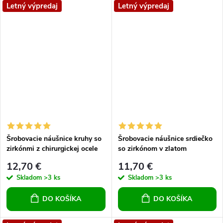
Letný výpredaj
Letný výpredaj
Šrobovacie náušnice kruhy so
Šrobovacie náušnice srdiečko
zirkónmi z chirurgickej ocele
so zirkónom v zlatom
prevedení z chirurgickej ocele
12,70 €
11,70 €
Skladom
>3 ks
Skladom
>3 ks
DO KOŠÍKA
DO KOŠÍKA