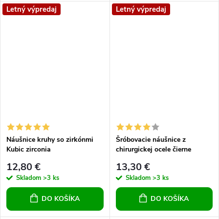
Letný výpredaj
Letný výpredaj
Náušnice kruhy so zirkónmi
Šróbovacie náušnice z
Kubic zirconia
chirurgickej ocele čierne
srdiečko so zirkónom
12,80 €
13,30 €
Skladom
>3 ks
Skladom
>3 ks
DO KOŠÍKA
DO KOŠÍKA