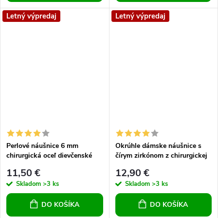
Letný výpredaj
Letný výpredaj
Perlové náušnice 6 mm
Okrúhle dámske náušnice s
chirurgická oceľ dievčenské
čírym zirkónom z chirurgickej
náušnice dámske náušnice
ocele
11,50 €
12,90 €
Skladom
>3 ks
Skladom
>3 ks
DO KOŠÍKA
DO KOŠÍKA