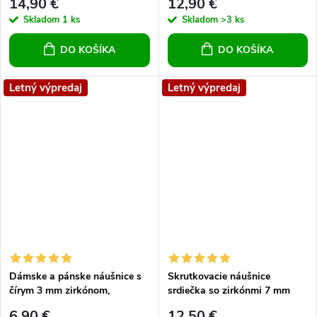
14,90 €
12,90 €
Skladom
1 ks
Skladom
>3 ks
DO KOŠÍKA
DO KOŠÍKA
Letný výpredaj
Letný výpredaj
Dámske a pánske náušnice s
Skrutkovacie náušnice
čírym 3 mm zirkónom,
srdiečka so zirkónmi 7 mm
štvorcípe, okrúhle
6,90 €
12,50 €