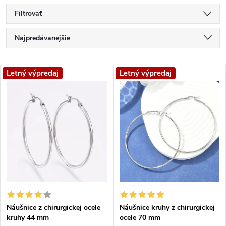
Filtrovať
R
Najpredávanejšie
a
Najlacnejšie
V
Letný výpredaj
Letný výpredaj
Najdrahšie
d
ý
Abecedne
e
p
n
i
i
s
e
p
Náušnice z chirurgickej ocele
Náušnice kruhy z chirurgickej
p
kruhy 44 mm
ocele 70 mm