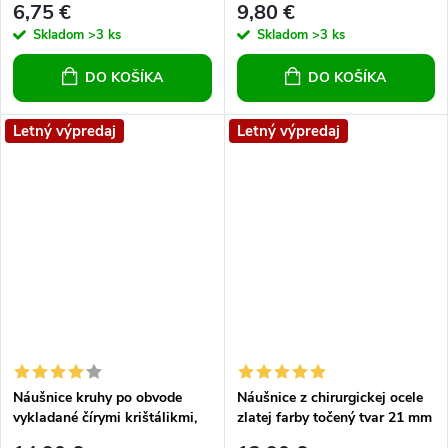
6,75 €
9,80 €
Skladom
>3 ks
Skladom
>3 ks
DO KOŠÍKA
DO KOŠÍKA
Letný výpredaj
Letný výpredaj
Náušnice kruhy po obvode
Náušnice z chirurgickej ocele
vykladané čírymi krištálikmi,
zlatej farby točený tvar 21 mm
chirurgická oceľ, 30 mm