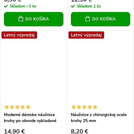
skrutkovacie
Skladom
>3 ks
Skladom
1 ks
DO KOŠÍKA
DO KOŠÍKA
Letný výpredaj
Letný výpredaj
Moderné dámske náušnice
Náušnice z chirurgickej ocele
kruhy po obvode vykladané
kruhy 25 mm
čírymi krištálikmi, chirurgická
14,90 €
8,20 €
oceľ, 40 mm