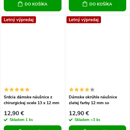
DO KOŠÍKA
DO KOŠÍKA
Letný výpredaj
Letný výpredaj
Srdcia dámske náušnice z
Dámske okrúhle náušnice
chirurgickej ocele 13 x 12 mm
zlatej farby 12 mm so
dievčenské náušnice srdcový
zirkónmi
12,90 €
12,90 €
vzor
Skladom
1 ks
Skladom
>3 ks