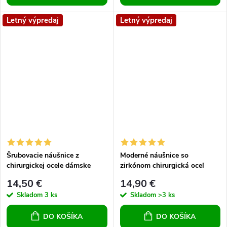
Letný výpredaj
Letný výpredaj
Šrubovacie náušnice z
Moderné náušnice so
chirurgickej ocele dámske
zirkónom chirurgická oceľ
pánske univerzálne číro čierne
dievčenské náušnice dámske
14,50 €
14,90 €
8 mm
náušnice
Skladom
3 ks
Skladom
>3 ks
DO KOŠÍKA
DO KOŠÍKA