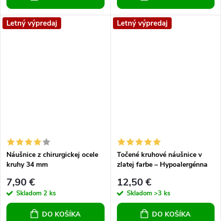
Letný výpredaj
Letný výpredaj
Náušnice z chirurgickej ocele
Točené kruhové náušnice v
kruhy 34 mm
zlatej farbe – Hypoalergénna
oceľ, špirálový vzor
7,90 €
12,50 €
Skladom
2 ks
Skladom
>3 ks
DO KOŠÍKA
DO KOŠÍKA