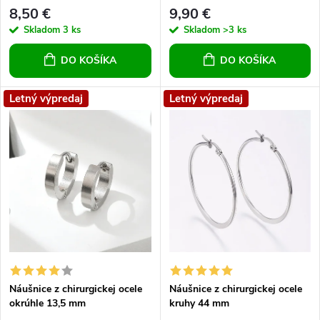
r
r
8,50 €
9,90 €
o
Skladom
3 ks
Skladom
>3 ks
o
DO KOŠÍKA
DO KOŠÍKA
d
d
u
Letný výpredaj
Letný výpredaj
u
k
k
t
t
o
o
v
v
Náušnice z chirurgickej ocele
Náušnice z chirurgickej ocele
okrúhle 13,5 mm
kruhy 44 mm