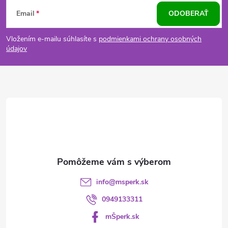
Z
Email
ODOBERAŤ
á
Vložením e-mailu súhlasíte s
podmienkami ochrany osobných
p
údajov
ä
t
i
e
info
@
msperk.sk
0949133311
mŠperk.sk