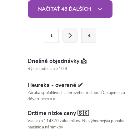
O
NAČÍTAŤ 48 ĎALŠÍCH
v
l
S
1
4
t
á
r
d
á
Dnešné objednávky 📩
a
n
Rýchle odoslanie 10.8.
k
c
o
Heureka - overené ✅
i
v
Záruka spoľahlivosti a férového prístupu. Ďakujeme za
dôveru ⭐⭐⭐⭐⭐
a
e
n
Držíme nízke ceny 🇸🇰
p
i
Viac ako 114370 zákazníkov. Najvýhodnejšia ponuka
e
náušníc a náramkov
r