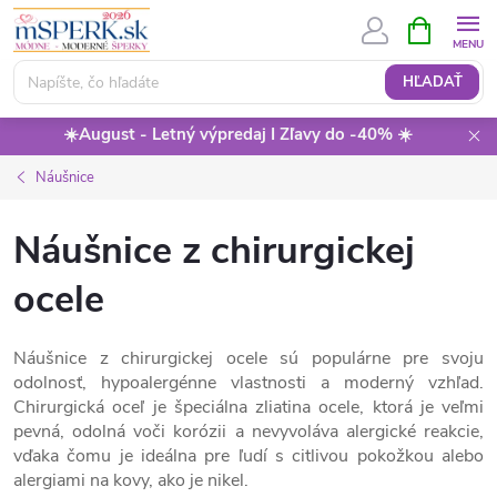
Prejsť
NÁKUPN
KOŠÍK
na
obsah
HĽADAŤ
☀️August - Letný výpredaj I Zľavy do -40% ☀️
Náušnice
Náušnice z chirurgickej
ocele
Náušnice z chirurgickej ocele sú populárne pre svoju
odolnosť, hypoalergénne vlastnosti a moderný vzhľad.
Chirurgická oceľ je špeciálna zliatina ocele, ktorá je veľmi
pevná, odolná voči korózii a nevyvoláva alergické reakcie,
vďaka čomu je ideálna pre ľudí s citlivou pokožkou alebo
alergiami na kovy, ako je nikel.