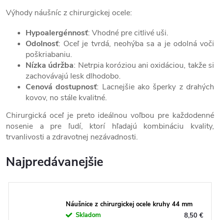
Výhody náušníc z chirurgickej ocele:
Hypoalergénnosť
: Vhodné pre citlivé uši.
Odolnosť
: Oceľ je tvrdá, neohýba sa a je odolná voči
poškriabaniu.
Nízka údržba
: Netrpia koróziou ani oxidáciou, takže si
zachovávajú lesk dlhodobo.
Cenová dostupnosť
: Lacnejšie ako šperky z drahých
kovov, no stále kvalitné.
Chirurgická oceľ je preto ideálnou voľbou pre každodenné
nosenie a pre ľudí, ktorí hľadajú kombináciu kvality,
trvanlivosti a zdravotnej nezávadnosti.
Najpredávanejšie
Náušnice z chirurgickej ocele kruhy 44 mm
Skladom
8,50 €