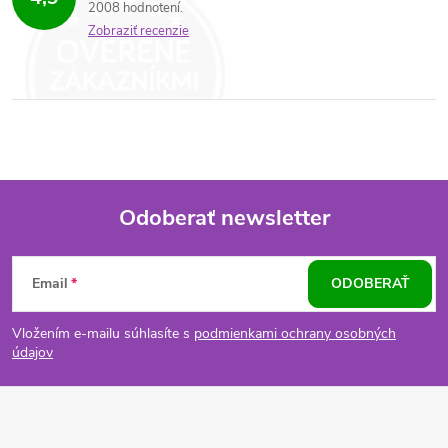
2008 hodnotení
Zobraziť recenzie
Odoberať newsletter
Z
Email
ODOBERAŤ
á
Vložením e-mailu súhlasíte s
podmienkami ochrany osobných
p
údajov
ä