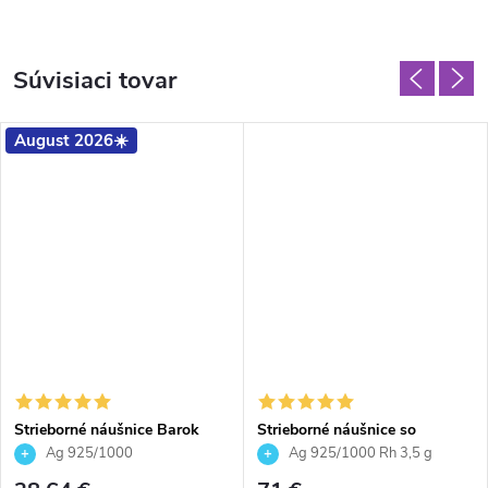
Súvisiaci tovar
August 2026☀️
Strieborné náušnice Barok
Strieborné náušnice so
fialové Crystal Vitrail Medium
Swarovski Crystals obdĺžnik -
Ag 925/1000
Ag 925/1000 Rh 3,5 g
blue style