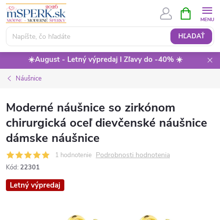
Prejsť
NÁKUPN
KOŠÍK
na
obsah
HĽADAŤ
☀️August - Letný výpredaj I Zľavy do -40% ☀️
Náušnice
Moderné náušnice so zirkónom
chirurgická oceľ dievčenské náušnice
dámske náušnice
Podrobnosti hodnotenia
1 hodnotenie
Kód:
22301
Letný výpredaj