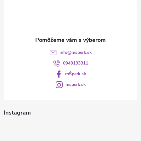
t
i
e
info
@
msperk.sk
0949133311
mŠperk.sk
msperk.sk
Instagram