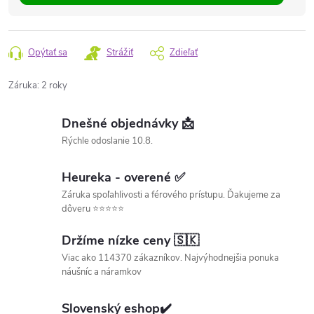
Opýtať sa
Strážiť
Zdieľať
Záruka
:
2 roky
Dnešné objednávky 📩
Rýchle odoslanie 10.8.
Heureka - overené ✅
Záruka spoľahlivosti a férového prístupu. Ďakujeme za
dôveru ⭐⭐⭐⭐⭐
Držíme nízke ceny 🇸🇰
Viac ako 114370 zákazníkov. Najvýhodnejšia ponuka
náušníc a náramkov
Slovenský eshop✔️