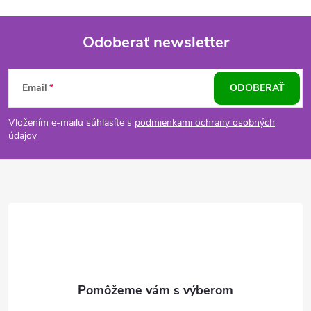
Odoberať newsletter
Z
Email
ODOBERAŤ
á
Vložením e-mailu súhlasíte s
podmienkami ochrany osobných
p
údajov
ä
t
i
e