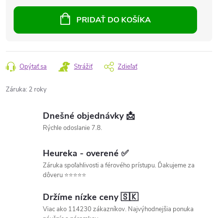
PRIDAŤ DO KOŠÍKA
Opýtať sa
Strážiť
Zdieľať
Záruka
:
2 roky
Dnešné objednávky 📩
Rýchle odoslanie 7.8.
Heureka - overené ✅
Záruka spoľahlivosti a férového prístupu. Ďakujeme za
dôveru ⭐⭐⭐⭐⭐
Držíme nízke ceny 🇸🇰
Viac ako 114230 zákazníkov. Najvýhodnejšia ponuka