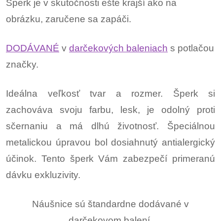
Šperk je v skutočnosti ešte krajší ako na
obrázku, zaručene sa zapáči.
DODÁVANÉ
v
darčekových baleniach
s potlačou
značky.
Ideálna veľkosť tvar a rozmer. Šperk si
zachováva svoju farbu, lesk, je odolný proti
sčernaniu a má dlhú životnosť. Špeciálnou
metalickou úpravou bol dosiahnutý antialergický
účinok. Tento šperk Vám zabezpečí primeranú
dávku exkluzivity.
Náušnice sú štandardne dodávané v
darčekovom balení.