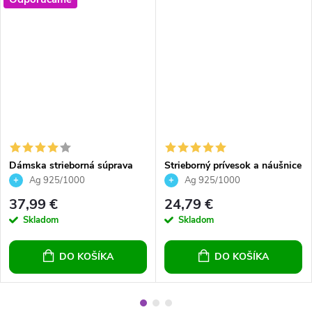
Dámska strieborná súprava
Strieborný prívesok a náušnice
náušnice a prívesok s čírymi
srdce Crystals Aquamarine
Ag 925/1000
Ag 925/1000
krištálikmi
37,99 €
24,79 €
Skladom
Skladom
DO KOŠÍKA
DO KOŠÍKA