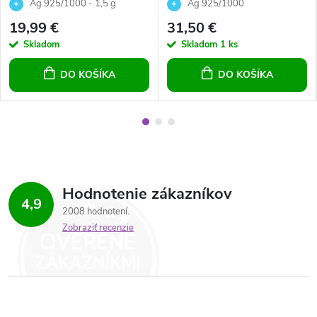
srdiečkom Crystals Vitrail
kruhy s bielym syntetickým
Ag 925/1000 - 1,5 g
Ag 925/1000
Medium 14mm
opálom pre dievčatá pre ženy
19,99 €
31,50 €
Skladom
Skladom
1 ks
DO KOŠÍKA
DO KOŠÍKA
Hodnotenie zákazníkov
4,9
2008 hodnotení
Zobraziť recenzie