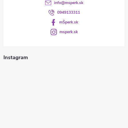
info
@
msperk.sk
0949133311
mŠperk.sk
msperk.sk
Instagram