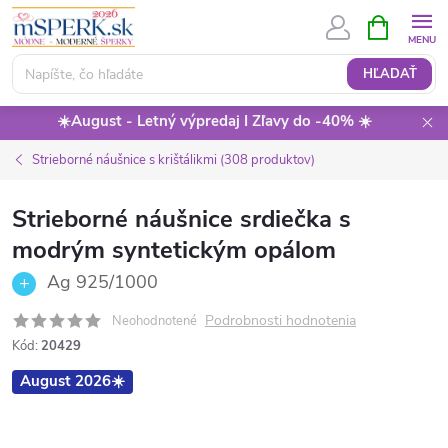
Prejsť
NÁKUPN
KOŠÍK
na
obsah
HĽADAŤ
☀️August - Letný výpredaj I Zľavy do -40% ☀️
Strieborné náušnice s krištálikmi (308 produktov)
Strieborné náušnice srdiečka s
modrým syntetickým opálom
Ag 925/1000
Podrobnosti hodnotenia
Neohodnotené
Kód:
20429
August 2026☀️