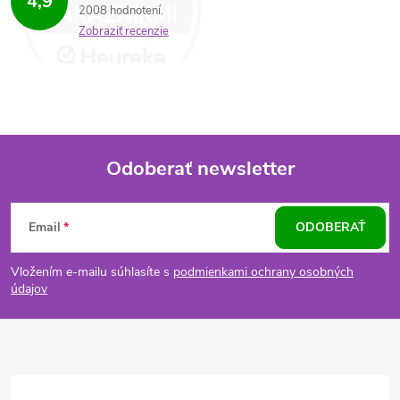
y
4,9
2008 hodnotení
Zobraziť recenzie
v
ý
p
i
Odoberať newsletter
s
Z
u
Email
ODOBERAŤ
á
Vložením e-mailu súhlasíte s
podmienkami ochrany osobných
p
údajov
ä
t