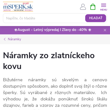
Prejsť
NÁKUPN
KOŠÍK
na
obsah
HĽADAŤ
☀️August - Letný výpredaj I Zľavy do -40% ☀️
Náramky
Náramky zo zlatníckeho
kovu
Bižutérne náramky sú skvelým a cenovo
dostupným spôsobom, ako doplniť svoj štýl o rôzne
šperky. Sú vyrábané z rôznych materiálov. Ich
výhodou je, že dokážu ponúknuť širokú škálu
dizajnov, farieb a vzorov za rozumné ceny, pričom