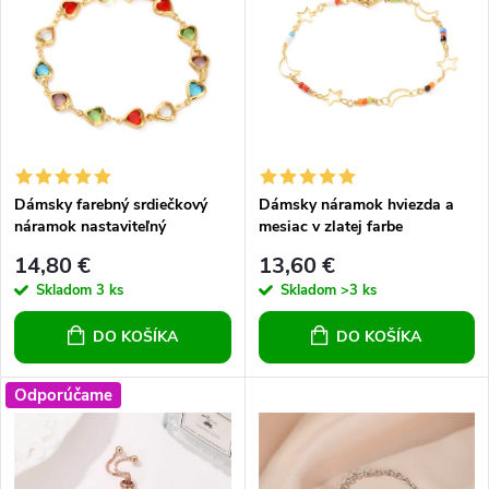
e
p
n
i
i
s
e
p
Dámsky farebný srdiečkový
Dámsky náramok hviezda a
p
náramok nastaviteľný
mesiac v zlatej farbe
r
nastaviteľný
r
14,80 €
13,60 €
o
Skladom
3 ks
Skladom
>3 ks
o
DO KOŠÍKA
DO KOŠÍKA
d
d
u
Odporúčame
u
k