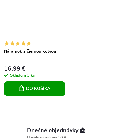
Náramok s čiernou kotvou
16,99 €
Skladom
3 ks
DO KOŠÍKA
O
v
Dnešné objednávky 📩