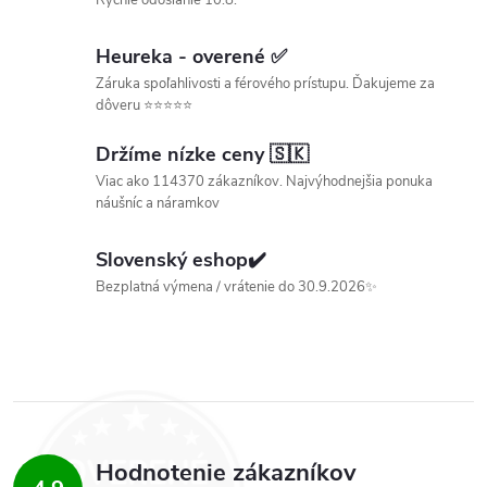
Rýchle odoslanie 10.8.
l
á
Heureka - overené ✅
Záruka spoľahlivosti a férového prístupu. Ďakujeme za
d
dôveru ⭐⭐⭐⭐⭐
a
Držíme nízke ceny 🇸🇰
c
Viac ako 114370 zákazníkov. Najvýhodnejšia ponuka
náušníc a náramkov
i
Slovenský eshop✔️
e
Bezplatná výmena / vrátenie do 30.9.2026✨
p
r
v
k
Hodnotenie zákazníkov