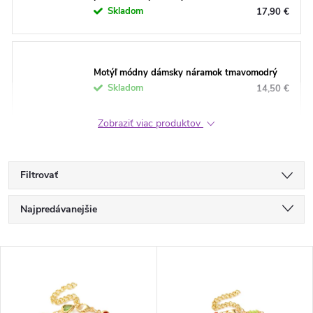
Skladom
17,90 €
Motýľ módny dámsky náramok tmavomodrý
Skladom
14,50 €
Zobraziť viac produktov
Filtrovať
R
Najpredávanejšie
a
Najlacnejšie
V
Najdrahšie
d
ý
Abecedne