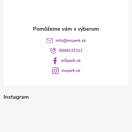
i
e
info
@
msperk.sk
0949133311
mŠperk.sk
msperk.sk
Instagram