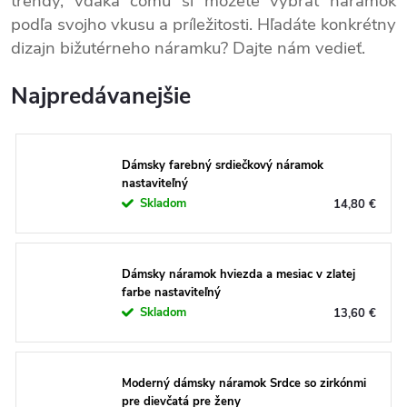
trendy, vďaka čomu si môžete vybrať náramok
podľa svojho vkusu a príležitosti. Hľadáte konkrétny
dizajn bižutérneho náramku? Dajte nám vedieť.
Najpredávanejšie
Dámsky farebný srdiečkový náramok
nastaviteľný
Skladom
14,80 €
Dámsky náramok hviezda a mesiac v zlatej
farbe nastaviteľný
Skladom
13,60 €
Moderný dámsky náramok Srdce so zirkónmi
pre dievčatá pre ženy