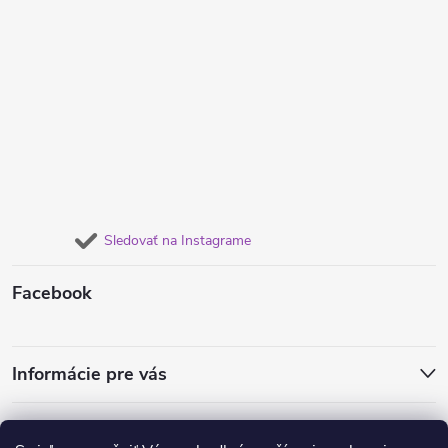
Sledovať na Instagrame
Facebook
Informácie pre vás
Obľúbené náušnice
Dámske súpravy šperkov
Retiazky od 1€