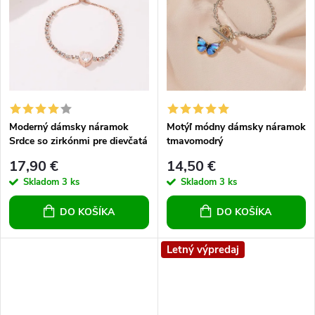
k
t
t
o
o
v
v
Moderný dámsky náramok
Motýľ módny dámsky náramok
Srdce so zirkónmi pre dievčatá
tmavomodrý
pre ženy
17,90 €
14,50 €
Skladom
3 ks
Skladom
3 ks
DO KOŠÍKA
DO KOŠÍKA
Letný výpredaj