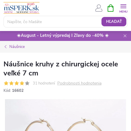
Prejsť
NÁKUPN
KOŠÍK
na
obsah
HĽADAŤ
☀️August - Letný výpredaj I Zľavy do -40% ☀️
Náušnice
Náušnice kruhy z chirurgickej ocele
veľké 7 cm
Podrobnosti hodnotenia
31 hodnotení
Kód:
16602