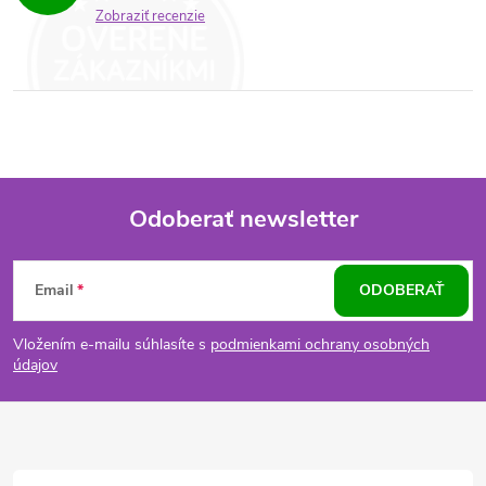
Zobraziť recenzie
Odoberať newsletter
Z
Email
ODOBERAŤ
á
Vložením e-mailu súhlasíte s
podmienkami ochrany osobných
p
údajov
ä
t