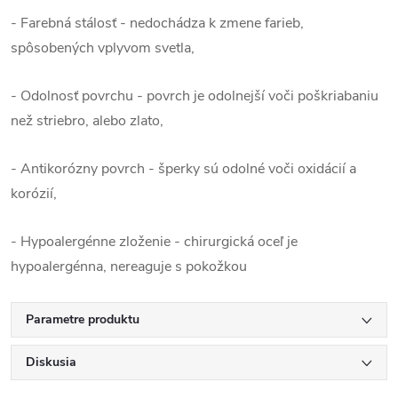
- Farebná stálosť - nedochádza k zmene farieb,
spôsobených vplyvom svetla,
- Odolnosť povrchu - povrch je odolnejší voči poškriabaniu
než striebro, alebo zlato,
- Antikorózny povrch - šperky sú odolné voči oxidácií a
korózií,
- Hypoalergénne zloženie - chirurgická oceľ je
hypoalergénna, nereaguje s pokožkou
Parametre produktu
Diskusia