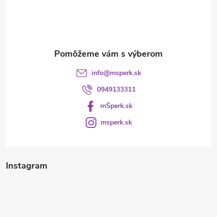
i
e
info
@
msperk.sk
0949133311
mŠperk.sk
msperk.sk
Instagram