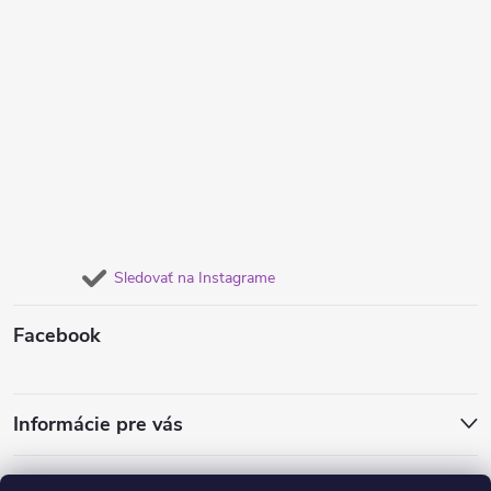
Sledovať na Instagrame
Facebook
Informácie pre vás
Obľúbené náušnice
Dámske súpravy šperkov
Retiazky od 1€