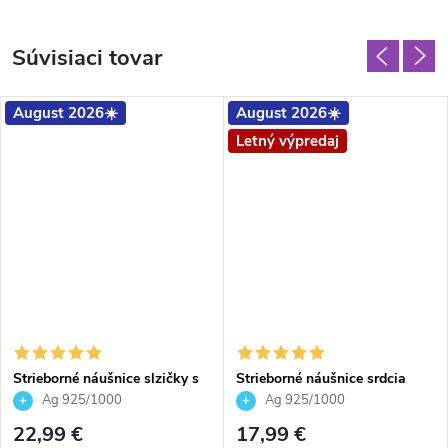
Súvisiaci tovar
August 2026☀️
August 2026☀️
Letný výpredaj
Strieborné náušnice slzičky s
Strieborné náušnice srdcia
krištálikmi Burgundy 16mm
Crystal Silver Night 14mm
Ag 925/1000
Ag 925/1000
pre dievčatá pre ženy
22,99 €
17,99 €