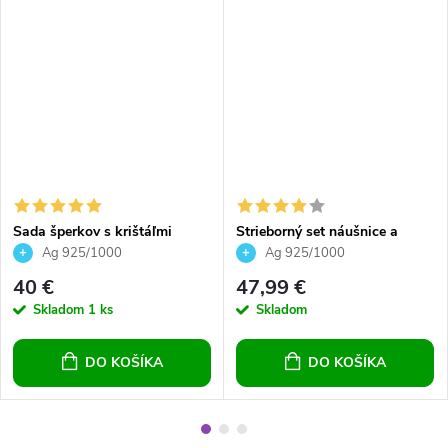
Sada šperkov s krištáľmi
Strieborný set náušnice a
Swarovski náušnice a
prívesok krúžky Crystal Calv
Ag 925/1000
Ag 925/1000
prívesok okrúhle Hematit Jet
40 €
47,99 €
Skladom
1 ks
Skladom
DO KOŠÍKA
DO KOŠÍKA