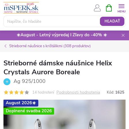
Prejsť
NÁKUPN
KOŠÍK
na
obsah
HĽADAŤ
☀️August - Letný výpredaj I Zľavy do -40% ☀️
Strieborné náušnice s krištálikmi (308 produktov)
Strieborné dámske náušnice Helix
Crystals Aurore Boreale
Ag 925/1000
Podrobnosti hodnotenia
14 hodnotení
Kód:
1625
August 2026☀️
Doplnené svadba 2026