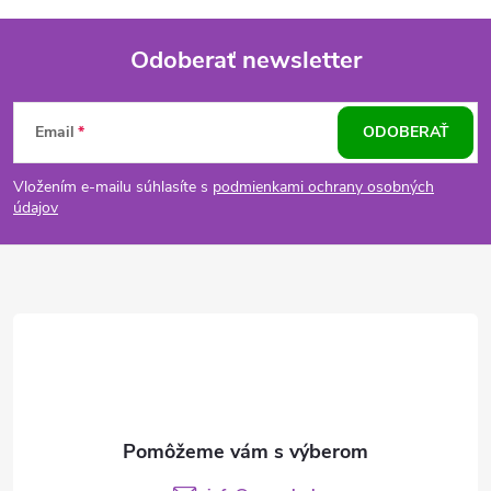
Odoberať newsletter
Z
Email
ODOBERAŤ
á
Vložením e-mailu súhlasíte s
podmienkami ochrany osobných
p
údajov
ä
t
i
e