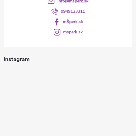
info
@
msperk.sk
0949133311
mŠperk.sk
msperk.sk
Instagram