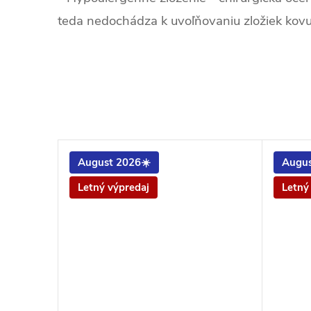
teda nedochádza k uvoľňovaniu zložiek kov
August 2026☀️
Augus
Letný výpredaj
Letný