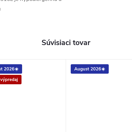
u
Súvisiaci tovar
t 2026☀️
August 2026☀️
 výpredaj