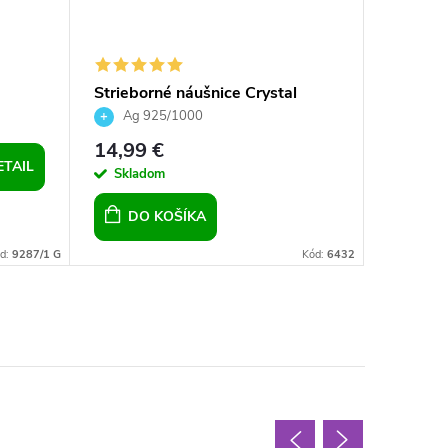
Strieborné náušnice Crystal
Striebo
iosa
Silver Night 10mm
Crystal 
Ag 925/1000
Ag 92
14,99 €
21,90 
ETAIL
Skladom
Sklad
DO KOŠÍKA
DO 
d:
9287/1 G
Kód:
6432