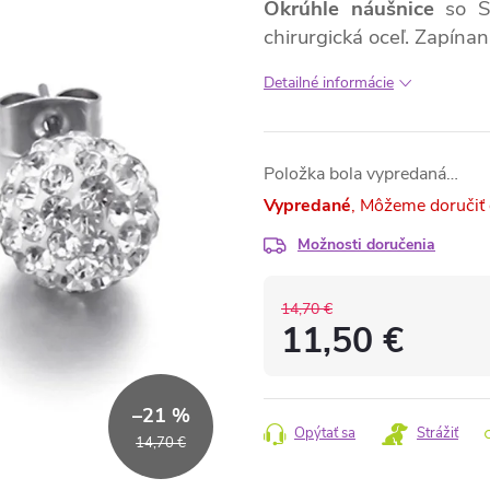
Okrúhle náušnice
so S
chirurgická oceľ. Zapína
Detailné informácie
Položka bola vypredaná…
Vypredané
Možnosti doručenia
14,70 €
11,50 €
Jednotková
cena:
–21 %
Opýtať sa
Strážiť
14,70 €