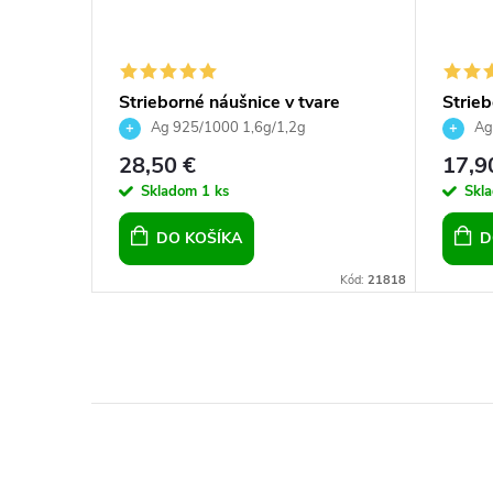
y 16 mm
Strieborné náušnice v tvare
Strie
srdiečka s krištálikom pozlátené
mm Cr
Ag 925/1000 1,6g/1,2g
Ag
28,50 €
17,9
Skladom
1 ks
Skl
DO KOŠÍKA
D
Kód:
1973
Kód:
21818