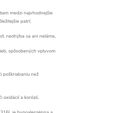
stiam medzi najvhodnejšie
ežitejšie patrí:
osť, neohýba sa ani neláme,
rieb, spôsobených vplyvom
či poškriabaniu než
oxidácií a korózií,
ľ 316L je hypoalergénna a