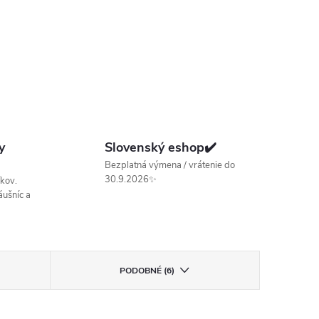
y
Slovenský eshop✔️
Bezplatná výmena / vrátenie do
30.9.2026✨
kov.
ušníc a
PODOBNÉ (6)