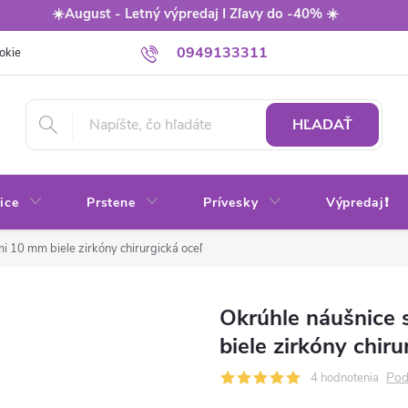
☀️August - Letný výpredaj I Zľavy do -40% ☀️
0949133311
okie
Balenie
Obchodné podmienky
Výmena / vrátenie tovaru
HĽADAŤ
ice
Prstene
Prívesky
Výpredaj❗
i 10 mm biele zirkóny chirurgická oceľ
Okrúhle náušnice 
biele zirkóny chiru
Pod
4 hodnotenia