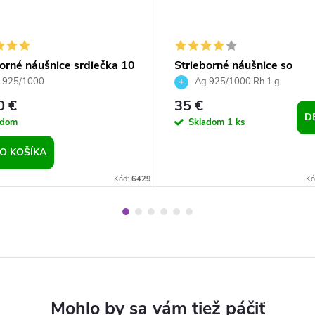
borné náušnice srdiečka 10
Strieborné náušnice so
ystal Peridot
syntetickým opálom a Prec
 925/1000
Ag 925/1000 Rh 1 g
crystals
0 €
35 €
D
adom
Skladom
1 ks
O KOŠÍKA
Kód:
6429
Kó