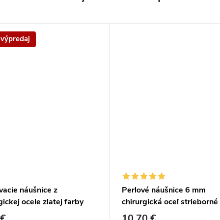
 výpredaj
vacie náušnice z
Perlové náušnice 6 mm
gickej ocele zlatej farby
chirurgická oceľ strieborné
le 8 mm
dievčenské náušnice dáms
 €
10,70 €