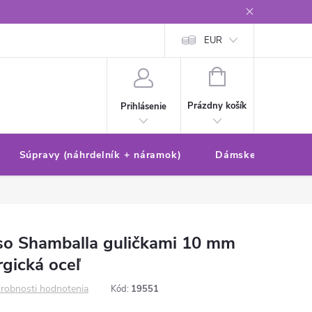
Reklamačný poriadok/formulár
Ochrana osobných údajov
EUR
Ako 
NÁKUPNÝ
KOŠÍK
Prázdny košík
Prihlásenie
Súpravy (náhrdelník + náramok)
Dámske sety (náušn
so Shamballa guličkami 10 mm
rgická oceľ
robnosti hodnotenia
Kód:
19551