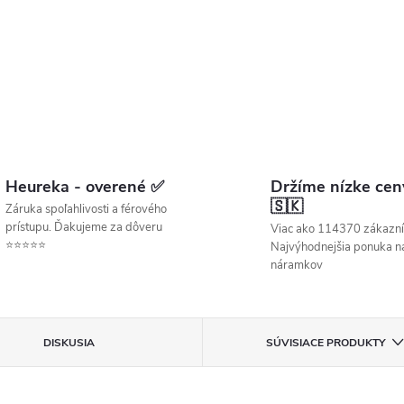
Heureka - overené ✅
Držíme nízke cen
🇸🇰
Záruka spoľahlivosti a férového
prístupu. Ďakujeme za dôveru
Viac ako 114370 zákazní
⭐⭐⭐⭐⭐
Najvýhodnejšia ponuka ná
náramkov
DISKUSIA
SÚVISIACE PRODUKTY