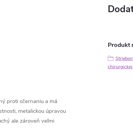
Dodat
Produkt n
Striebor
chirurgickej
lný proti sčernaniu a má
astnosti, metalickou úpravou
uchý ale zároveň veľmi