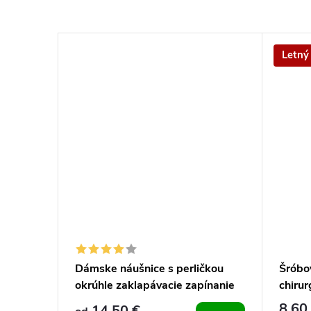
Letný
ckej
Dámske náušnice s perličkou
Šróbo
kónmi 21
okrúhle zaklapávacie zapínanie
chirur
okrúh
8,60
14,50 €