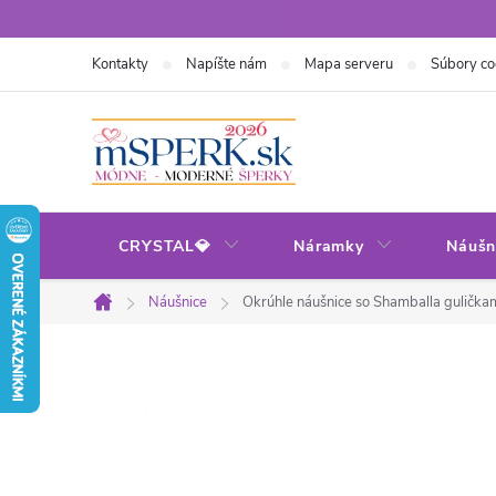
Prejsť
na
Kontakty
Napíšte nám
Mapa serveru
Súbory co
obsah
CRYSTAL💎
Náramky
Náušn
Náušnice
Okrúhle náušnice so Shamballa guličkam
Domov