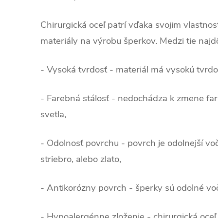
Chirurgická oceľ patrí vďaka svojim vlastno
materiály na výrobu šperkov. Medzi tie najdôl
- Vysoká tvrdosť - materiál má vysokú tvrd
- Farebná stálosť - nedochádza k zmene fa
svetla,
- Odolnosť povrchu - povrch je odolnejší vo
striebro, alebo zlato,
- Antikorózny povrch - šperky sú odolné voči 
- Hypoalergénne zloženie - chirurgická oce