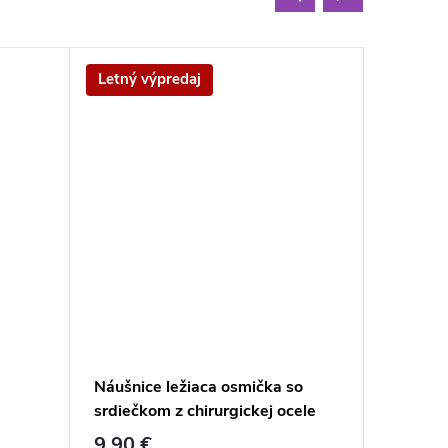
Letný výpredaj
Letný v
Náušnice ležiaca osmička so
Náušnice
srdiečkom z chirurgickej ocele
ocele 
ke
skrutkovacie
9,90 €
9,40 €