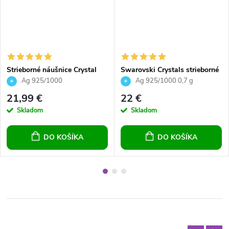
Strieborné náušnice Crystal
Swarovski Crystals strieborné
silver night 6106
náušnice srdiečka biele číre
Ag 925/1000
Ag 925/1000 0,7 g
21,99 €
22 €
Skladom
Skladom
DO KOŠÍKA
DO KOŠÍKA