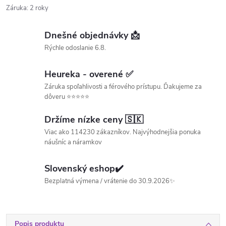
Záruka
:
2 roky
Dnešné objednávky 📩
Rýchle odoslanie 6.8.
Heureka - overené ✅
Záruka spoľahlivosti a férového prístupu. Ďakujeme za
dôveru ⭐⭐⭐⭐⭐
Držíme nízke ceny 🇸🇰
Viac ako 114230 zákazníkov. Najvýhodnejšia ponuka
náušníc a náramkov
Slovenský eshop✔️
Bezplatná výmena / vrátenie do 30.9.2026✨
Popis produktu