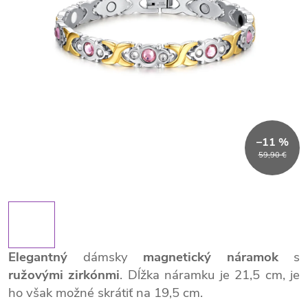
–11 %
59,90 €
Elegantný
dámsky
magnetický náramok
s
ružovými zirkónmi
. Dĺžka náramku je 21,5 cm, je
ho však možné skrátiť na 19,5 cm.