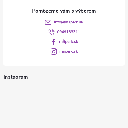
e
info
@
msperk.sk
0949133311
mŠperk.sk
msperk.sk
Instagram