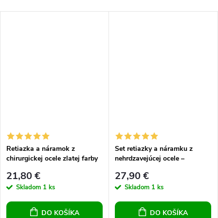
Retiazka a náramok z
Set retiazky a náramku z
chirurgickej ocele zlatej farby
nehrdzavejúcej ocele –
6 mm
stĺpcové články
21,80 €
27,90 €
Skladom
1 ks
Skladom
1 ks
DO KOŠÍKA
DO KOŠÍKA