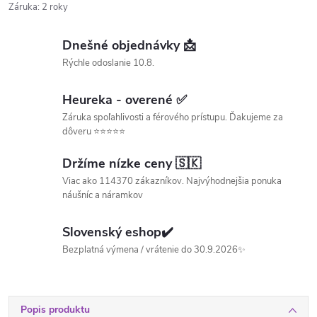
Záruka
:
2 roky
Dnešné objednávky 📩
Rýchle odoslanie 10.8.
Heureka - overené ✅
Záruka spoľahlivosti a férového prístupu. Ďakujeme za
dôveru ⭐⭐⭐⭐⭐
Držíme nízke ceny 🇸🇰
Viac ako 114370 zákazníkov. Najvýhodnejšia ponuka
náušníc a náramkov
Slovenský eshop✔️
Bezplatná výmena / vrátenie do 30.9.2026✨
Popis produktu