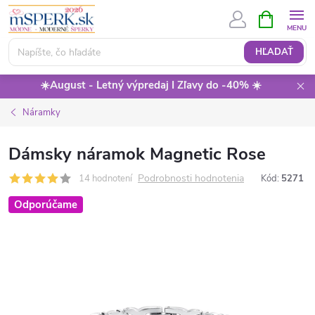
Prejsť
NÁKUPN
KOŠÍK
na
obsah
HĽADAŤ
☀️August - Letný výpredaj I Zľavy do -40% ☀️
Náramky
Dámsky náramok Magnetic Rose
Podrobnosti hodnotenia
14 hodnotení
Kód:
5271
Odporúčame