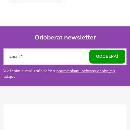
Odoberať newsletter
Z
Email
ODOBERAŤ
á
Vložením e-mailu súhlasíte s
podmienkami ochrany osobných
p
údajov
ä
t
i