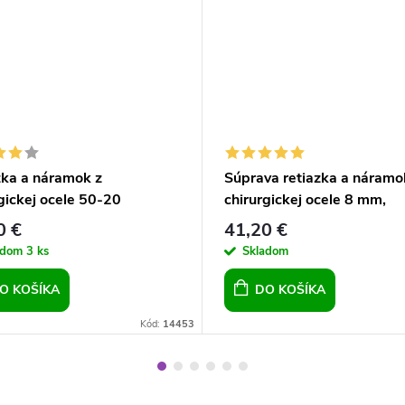
zka a náramok z
Súprava retiazka a náramo
gickej ocele 50-20
chirurgickej ocele 8 mm,
obdĺžniková, pre chlapov p
0 €
41,20 €
mužov
adom
3 ks
Skladom
O KOŠÍKA
DO KOŠÍKA
Kód:
14453