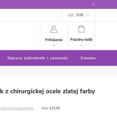
Reklamačný poriadok/formulár
Ochrana osobných údajov
EUR
Ako 
NÁKUPNÝ
KOŠÍK
Prázdny košík
Prihlásenie
Súpravy (náhrdelník + náramok)
Dámske sety (náušn
 z chirurgickej ocele zlatej farby
robnosti hodnotenia
Kód:
17178