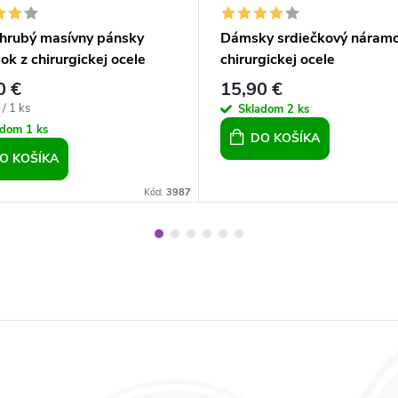
hrubý masívny pánsky
Dámsky srdiečkový náramo
k z chirurgickej ocele
chirurgickej ocele
er Chain 21,5 cm
0 €
15,90 €
ová
/ 1 ks
Skladom
2 ks
adom
1 ks
DO KOŠÍKA
O KOŠÍKA
Kód:
3987