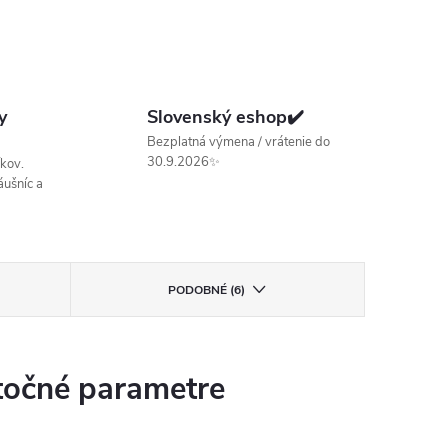
y
Slovenský eshop✔️
Bezplatná výmena / vrátenie do
30.9.2026✨
kov.
ušníc a
PODOBNÉ (6)
očné parametre