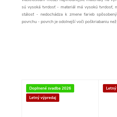
sú vysoká tvrdosť - materiál má vysokú tvrdosť, 
stálosť - nedochádza k zmene farieb spôsobený
povrchu - povrch je odolnejší voči poškriabaniu než s
Doplnené svadba 2026
Letný
Letný výpredaj