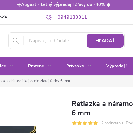
☀️August - Letný výpredaj I Zľavy do -40% ☀️
0949133311
okie
Balenie
Obchodné podmienky
Výmena / vrátenie tovaru
HĽADAŤ
ice
Prstene
Prívesky
Výpredaj❗
ok z chirurgickej ocele zlatej farby 6 mm
Retiazka a náramok
6 mm
Pod
2 hodnotenia