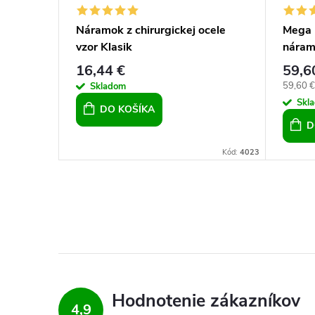
mok s
Náramok z chirurgickej ocele
Mega 
vzor Klasik
náramo
Panth
16,44 €
59,6
DETAIL
Jednotk
59,60 € 
Skladom
cena:
Skl
DO KOŠÍKA
D
ód:
17037/ZEL
Kód:
4023
Hodnotenie zákazníkov
4,9