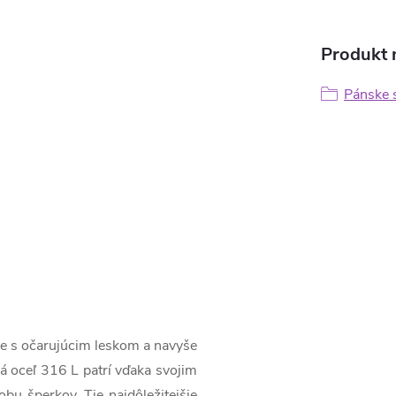
Produkt n
Pánske s
le s očarujúcim leskom a navyše
ká oceľ 316 L patrí vďaka svojim
bu šperkov. Tie najdôležitejšie