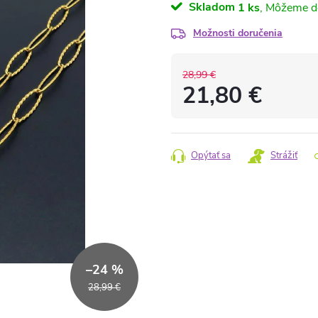
Skladom
1 ks
Možnosti doručenia
28,99 €
21,80 €
Jednotková
cena:
Opýtať sa
Strážiť
–24 %
28,99 €