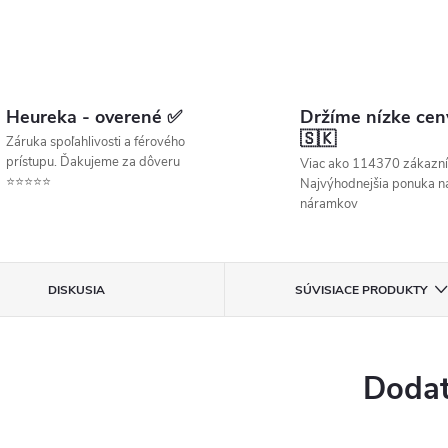
Heureka - overené ✅
Držíme nízke cen
🇸🇰
Záruka spoľahlivosti a férového
prístupu. Ďakujeme za dôveru
Viac ako 114370 zákazní
⭐⭐⭐⭐⭐
Najvýhodnejšia ponuka ná
náramkov
DISKUSIA
SÚVISIACE PRODUKTY
Dodat