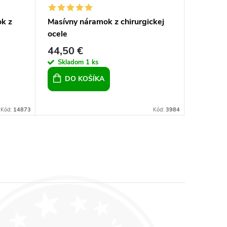
k z
Masívny náramok z chirurgickej
Náramok
ocele
kráľovsk
44,50 €
18,90 
Skladom
1 ks
Sklad
DO KOŠÍKA
DO 
Kód:
14873
Kód:
3984