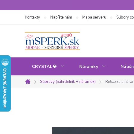
Prejsť
na
Kontakty
Napíšte nám
Mapa serveru
Súbory co
obsah
CRYSTAL💎
Náramky
Náušn
Súpravy (náhrdelník + náramok)
Retiazka a náram
Domov