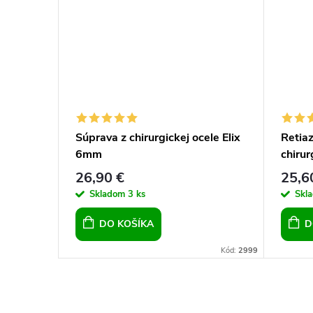
Súprava z chirurgickej ocele Elix
Retia
-20
6mm
chirur
26,90 €
25,6
Skladom
3 ks
Skl
DO KOŠÍKA
D
Kód:
15320
Kód:
2999