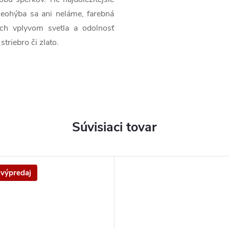
neohýba sa ani neláme, farebná
ch vplyvom svetla a odolnosť
triebro či zlato.
Súvisiaci tovar
 výpredaj