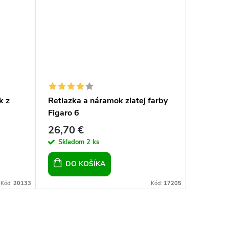
k z
Retiazka a náramok zlatej farby
Retiazk
Figaro 6
chirurgi
re
26,70 €
19,40 
Skladom
2 ks
Sklad
DO KOŠÍKA
DO 
Kód:
20133
Kód:
17205