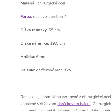
Materiál:
chirurgická oceľ
Farba
:
oceľovo-strieborná
Dĺžka retiazky:
55 cm
Dĺžka náramku:
19,5 cm
Hrúbka:
6 mm
Balenie:
darčekové vrecúško
Retiazka aj náramok sú vyrobené z chirurgickej oce
zabalené v štýlovom
darčekovom balení
. Chirurgic
vlastnostiam medzi najvhodnejšie materiály na výro