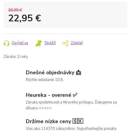
26,99 €
22,95 €
Opýtať sa
Strážiť
Zdieľať
Záruka
:
2 roky
Dnešné objednávky 📩
Rýchle odoslanie 10.8.
Heureka - overené ✅
Záruka spoľahlivosti a férového prístupu. Ďakujeme za
dôveru ⭐⭐⭐⭐⭐
Držíme nízke ceny 🇸🇰
Viac ako 114370 zákazníkov. Najvýhodnejšia ponuka