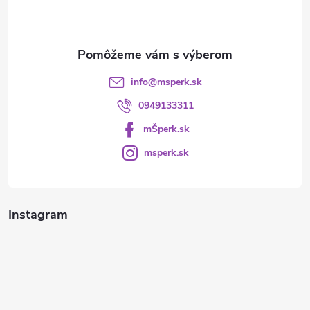
i
e
info
@
msperk.sk
0949133311
mŠperk.sk
msperk.sk
Instagram