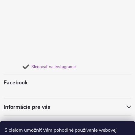
Sledovať na Instagrame
Facebook
Informácie pre vás
Obľúbené náušnice
Dámske súpravy šperkov
Retiazky od 1€
S cieľom umožniť Vám pohodlné používanie webovej
Obrúčky a prstene
Náramky pre dvojice