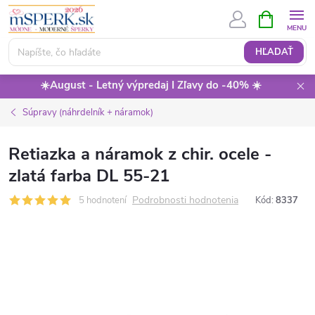
Prejsť
NÁKUPN
KOŠÍK
na
obsah
HĽADAŤ
☀️August - Letný výpredaj I Zľavy do -40% ☀️
Súpravy (náhrdelník + náramok)
Retiazka a náramok z chir. ocele -
zlatá farba DL 55-21
Podrobnosti hodnotenia
5 hodnotení
Kód:
8337