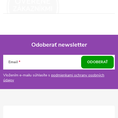
Odoberať newsletter
Z
Email
ODOBERAŤ
á
Vložením e-mailu súhlasíte s
podmienkami ochrany osobných
p
údajov
ä
t