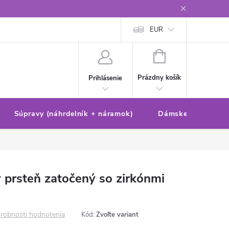
Reklamačný poriadok/formulár
Ochrana osobných údajov
EUR
Ako 
NÁKUPNÝ
KOŠÍK
Prázdny košík
Prihlásenie
Súpravy (náhrdelník + náramok)
Dámske sety (náušn
 prsteň zatočený so zirkónmi
robnosti hodnotenia
Kód:
Zvoľte variant