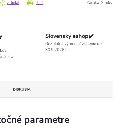
Zdieľať
Tlač
Záruka
:
2 roky
y
Slovenský eshop✔️
Bezplatná výmena / vrátenie do
30.9.2026✨
kov.
ušníc a
DISKUSIA
očné parametre