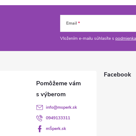
Email
Vložením e-mailu súhlasíte s
podmienka
Facebook
info
@
msperk.sk
0949133311
mŠperk.sk