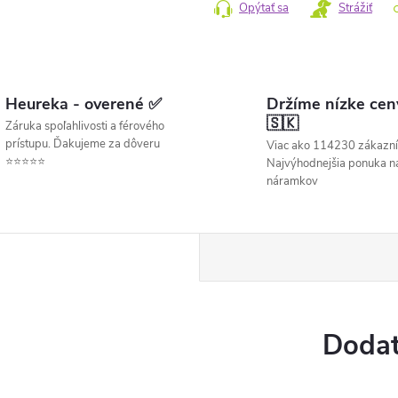
Opýtať sa
Strážiť
Heureka - overené ✅
Držíme nízke cen
🇸🇰
Záruka spoľahlivosti a férového
prístupu. Ďakujeme za dôveru
Viac ako 114230 zákazní
⭐⭐⭐⭐⭐
Najvýhodnejšia ponuka ná
náramkov
Dodat