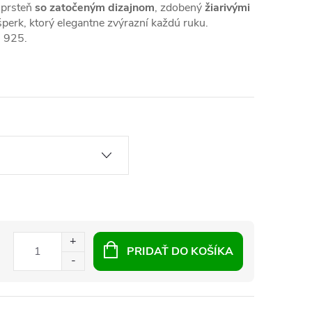
 prsteň
so zatočeným dizajnom
, zdobený
žiarivými
perk, ktorý elegantne zvýrazní každú ruku.
i 925.
PRIDAŤ DO KOŠÍKA