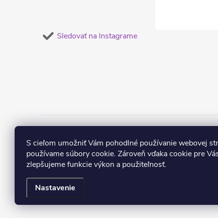
Sledovať na Instagrame
Obľúbené náušnice
Dámske súpravy šper
S cieľom umožniť Vám pohodlné používanie webovej st
používame súbory cookie. Zároveň vďaka cookie pre Vás
zlepšujeme funkcie výkon a použiteľnosť.
Nastavenie
Copyright 2026
mŠperk.sk
. Všetky práva vyhradené.