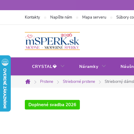
Prejsť
na
Kontakty
Napíšte nám
Mapa serveru
Súbory co
obsah
CRYSTAL💎
Náramky
Náušn
Prstene
Strieborné prstene
Strieborný dáms
Domov
Doplnené svadba 2026