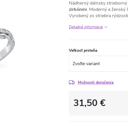
Nádherný dámsky strieborný
zirkónmi
. Moderný a ženský š
Vyrobený zo striebra rýdzost
Detailné informácie
Veľkosť prsteňa
Možnosti doručenia
31,50 €
Jednotková
cena: