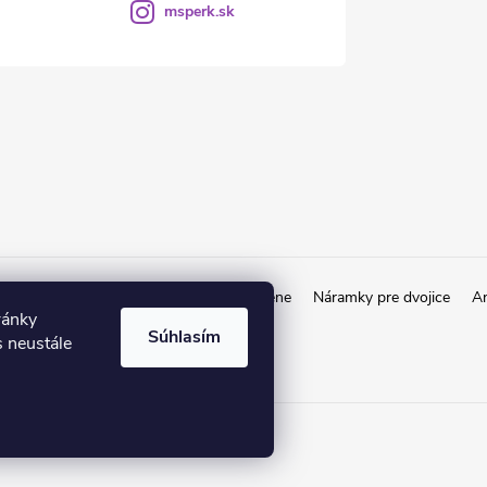
msperk.sk
kov
Retiazky od 1€
Obrúčky a prstene
Náramky pre dvojice
An
ránky
Súhlasím
 neustále