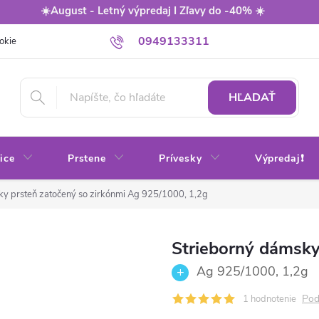
☀️August - Letný výpredaj I Zľavy do -40% ☀️
0949133311
okie
Balenie
Obchodné podmienky
Výmena / vrátenie tovaru
HĽADAŤ
ice
Prstene
Prívesky
Výpredaj❗
ky prsteň zatočený so zirkónmi
Ag 925/1000, 1,2g
Strieborný dámsky
Ag 925/1000, 1,2g
Pod
1 hodnotenie