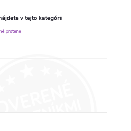
ájdete v tejto kategórii
né prstene