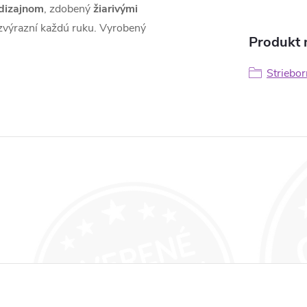
dizajnom
, zdobený
žiarivými
 zvýrazní každú ruku. Vyrobený
Produkt n
Striebor