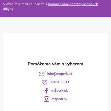
Vložením e-mailu súhlasíte s
podmienkami ochrany osobných
p
údajov
ä
t
i
e
info
@
msperk.sk
0949133311
mŠperk.sk
msperk.sk