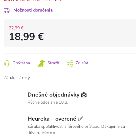
Možnosti doručenia
22,99 €
18,99 €
Opýtať sa
Strážiť
Zdieľať
Záruka
:
2 roky
Dnešné objednávky 📩
Rýchle odoslanie 10.8.
Heureka - overené ✅
Záruka spoľahlivosti a férového prístupu. Ďakujeme za
dôveru ⭐⭐⭐⭐⭐