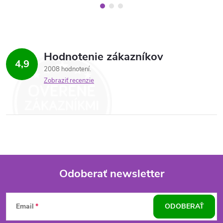
Hodnotenie zákazníkov
4,9
2008 hodnotení
Zobraziť recenzie
Odoberať newsletter
Z
Email
ODOBERAŤ
á