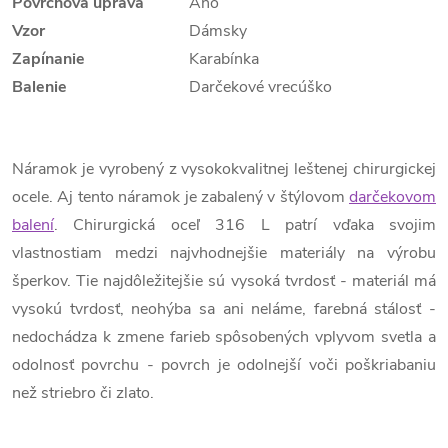
Povrchová úprava
Áno
Vzor
Dámsky
Zapínanie
Karabínka
Balenie
Darčekové vrecúško
Náramok je vyrobený z vysokokvalitnej leštenej chirurgickej
ocele. Aj tento náramok je zabalený v štýlovom
darčekovom
balení
. Chirurgická oceľ 316 L patrí vďaka svojim
vlastnostiam medzi najvhodnejšie materiály na výrobu
šperkov. Tie najdôležitejšie sú vysoká tvrdosť - materiál má
vysokú tvrdosť, neohýba sa ani neláme, farebná stálosť -
nedochádza k zmene farieb spôsobených vplyvom svetla a
odolnosť povrchu - povrch je odolnejší voči poškriabaniu
než striebro či zlato.