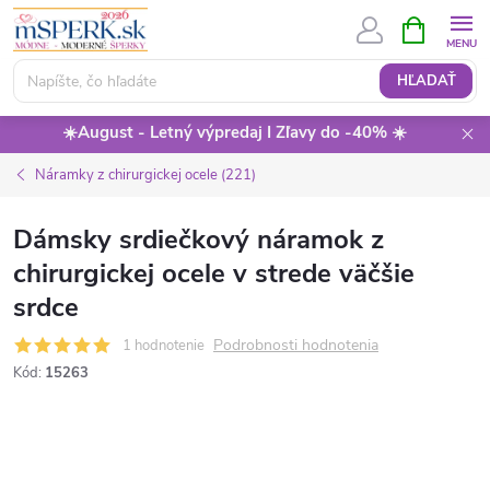
Prejsť
NÁKUPN
KOŠÍK
na
obsah
HĽADAŤ
☀️August - Letný výpredaj I Zľavy do -40% ☀️
Náramky z chirurgickej ocele (221)
Dámsky srdiečkový náramok z
chirurgickej ocele v strede väčšie
srdce
Podrobnosti hodnotenia
1 hodnotenie
Kód:
15263