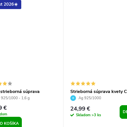
t 2026☀️
 strieborná súprava
Strieborná súprava kvety C
da Blue
AB
925/1000 - 1,6 g
Ag 925/1000
9 €
24,99 €
D
adom
Skladom
>3 ks
O KOŠÍKA