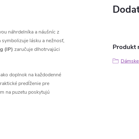
Dodat
vou náhrdelníka a náušníc z
ca symbolizuje lásku a nežnosť,
Produkt n
g (IP)
zaručuje dlhotrvajúci
Dámske 
o ako doplnok na každodenné
raktické predĺženie pre
ím na puzetu poskytujú