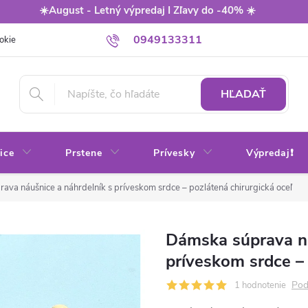
☀️August - Letný výpredaj I Zľavy do -40% ☀️
0949133311
okie
Balenie
Obchodné podmienky
Výmena / vrátenie tovaru
HĽADAŤ
ice
Prstene
Prívesky
Výpredaj❗
ava náušnice a náhrdelník s príveskom srdce – pozlátená chirurgická oceľ
Dámska súprava ná
príveskom srdce – 
Pod
1 hodnotenie