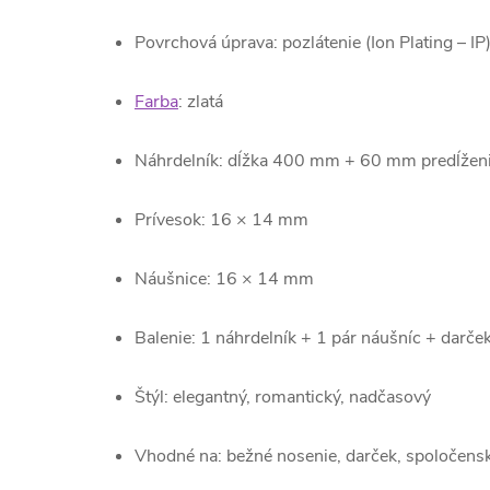
Povrchová úprava: pozlátenie (Ion Plating – IP
Farba
: zlatá
Náhrdelník: dĺžka 400 mm + 60 mm predĺžen
Prívesok: 16 × 14 mm
Náušnice: 16 × 14 mm
Balenie: 1 náhrdelník + 1 pár náušníc + darč
Štýl: elegantný, romantický, nadčasový
Vhodné na: bežné nosenie, darček, spoločensk