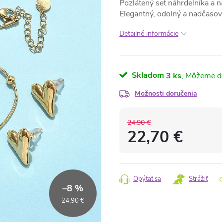
Pozlátený set náhrdelníka a n
Elegantný, odolný a nadčasov
Detailné informácie
Skladom
3 ks
Možnosti doručenia
24,90 €
22,70 €
Jednotková
cena:
Opýtať sa
Strážiť
–8 %
24,90 €