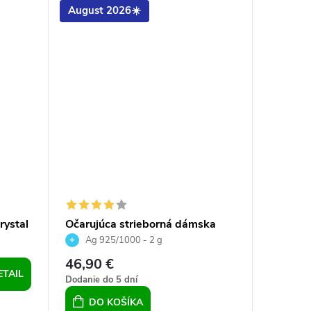
August 2026☀️
August
rystal
Očarujúca strieborná dámska
Striebo
súprava prívesok a náušnice
De-Art 
Ag 925/1000 - 2 g
Ag 9
46,90 €
53,50 
ETAIL
Dodanie do 5 dní
Sklad
DO KOŠÍKA
DO 