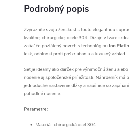
Podrobný popis
Zvýraznite svoju ženskosť s touto elegantnou súpra
kvalitnej chirurgickej ocele 304. Dizajn v tvare srd
zatiaľ čo pozlátený povrch s technológiou
Ion Platin
lesk, odolnosť proti poškriabaniu a luxusný vzhľad.
Set je ideálny ako darček pre výnimočnú ženu aleb
nosenie aj spoločenské príležitosti. Náhrdelník má p
jednoduché nastavenie dĺžky a náušnice so zapínan
pohodlné nosenie.
Parametre:
Materiál: chirurgická oceľ 304