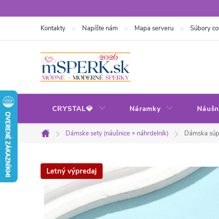
Prejsť
na
Kontakty
Napíšte nám
Mapa serveru
Súbory co
obsah
CRYSTAL💎
Náramky
Náušn
Dámske sety (náušnice + náhrdelník)
Dámska súpr
Domov
Letný výpredaj