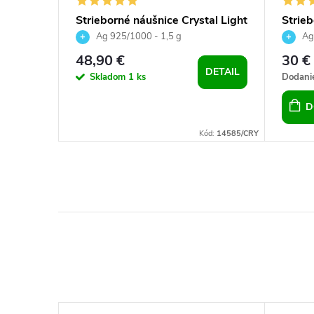
holníky
Strieborné náušnice Crystal Light
Strieb
Chrome
Swarov
Ag 925/1000 - 1,5 g
Ag 
48,90 €
30 €
DETAIL
Skladom
1 ks
Dodanie
D
Kód:
6447
Kód:
14585/CRY