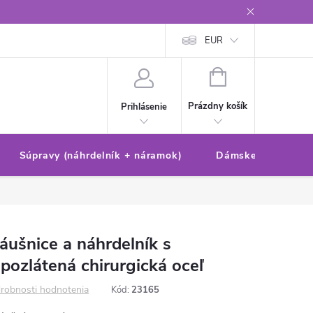
Reklamačný poriadok/formulár
Ochrana osobných údajov
EUR
Ako 
NÁKUPNÝ
KOŠÍK
Prázdny košík
Prihlásenie
Súpravy (náhrdelník + náramok)
Dámske sety (náušn
ušnice a náhrdelník s
pozlátená chirurgická oceľ
robnosti hodnotenia
Kód:
23165