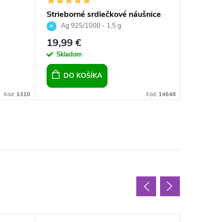
Strieborné srdiečkové náušnice
Striebo
ené
Topaz 10 mm, pre dievčatá, pre
Siam Hv
Ag 925/1000 - 1,5 g
Ag 92
ženy, striebro
19,99 €
22,99 
Skladom
Sklad
DO KOŠÍKA
DO 
Kód:
1310
Kód:
14648