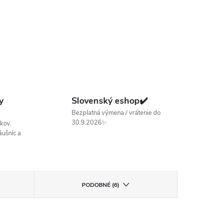
y
Slovenský eshop✔️
Bezplatná výmena / vrátenie do
30.9.2026✨
kov.
ušníc a
PODOBNÉ (6)