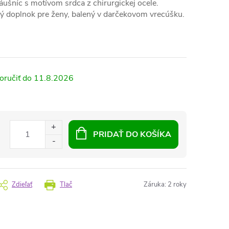
áušníc s motívom srdca z chirurgickej ocele.
ý doplnok pre ženy, balený v darčekovom vrecúšku.
11.8.2026
PRIDAŤ DO KOŠÍKA
Zdieľať
Tlač
Záruka
:
2 roky