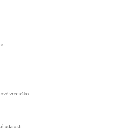
)
ie
ekové vrecúško
é udalosti