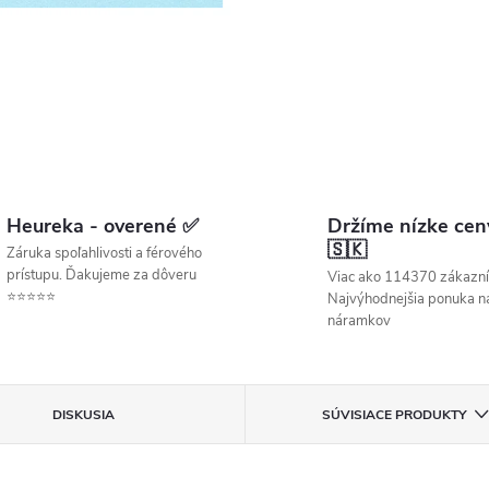
Heureka - overené ✅
Držíme nízke cen
🇸🇰
Záruka spoľahlivosti a férového
prístupu. Ďakujeme za dôveru
Viac ako 114370 zákazní
⭐⭐⭐⭐⭐
Najvýhodnejšia ponuka ná
náramkov
DISKUSIA
SÚVISIACE PRODUKTY