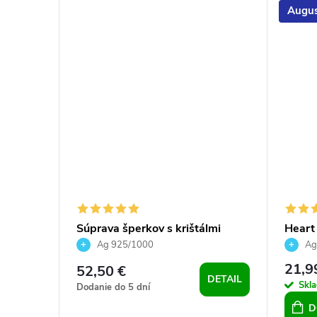
Augus
Blue
Súprava šperkov s krištálmi
Heart
Swarovski a bielou perlou, pre
Bermu
Ag 925/1000
Ag 
ženy, pre dievčatá, striebro
21,9
52,50 €
DETAIL
Skl
Dodanie do 5 dní
D