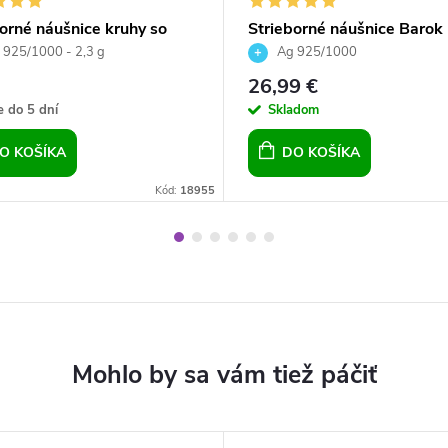
orné náušnice kruhy so
Strieborné náušnice Barok
ski Crystals číre
Crystal Vitrail Medium zel
925/1000 - 2,3 g
Ag 925/1000
26,99 €
 do 5 dní
Skladom
O KOŠÍKA
DO KOŠÍKA
Kód:
18955