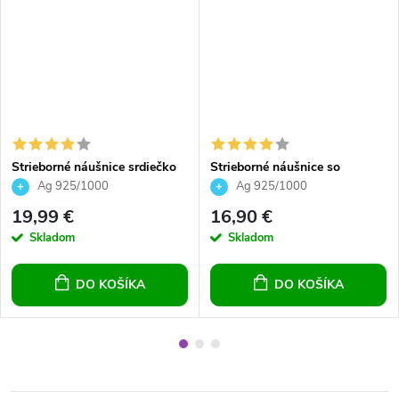
Strieborné náušnice srdiečko
Strieborné náušnice so
Crystals 14mm číre pre
srdiečkom 10mm Crystal
Ag 925/1000
Ag 925/1000
dievčatá pre ženy
vitrail light
19,99 €
16,90 €
Skladom
Skladom
DO KOŠÍKA
DO KOŠÍKA