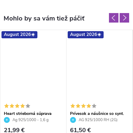
August 2026☀️
August 2026☀️
Heart strieborná súprava
Prívesok a náušnice so synt.
Bermuda Blue
opálom a Preciosa crystals -
Ag 925/1000 - 1,6 g
AG 925/1000 RH (2G)
zelené
21,99 €
61,50 €