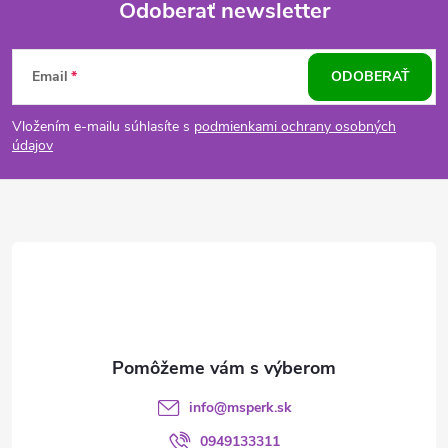
Odoberať newsletter
Z
Email
ODOBERAŤ
á
Vložením e-mailu súhlasíte s
podmienkami ochrany osobných
p
údajov
ä
t
i
e
info
@
msperk.sk
0949133311