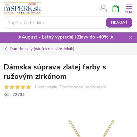
Prejsť
NÁKUPN
KOŠÍK
na
obsah
HĽADAŤ
☀️August - Letný výpredaj I Zľavy do -40% ☀️
Dámske sety (náušnice + náhrdelník)
Dámska súprava zlatej farby s
ružovým zirkónom
Podrobnosti hodnotenia
1 hodnotenie
Kód:
22734