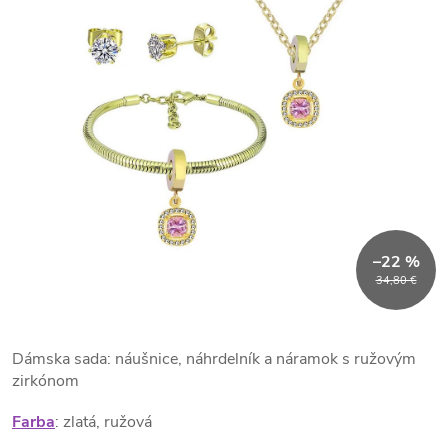
–22 %
34,80 €
Dámska sada: náušnice, náhrdelník a náramok s ružovým
zirkónom
Farba
: zlatá, ružová