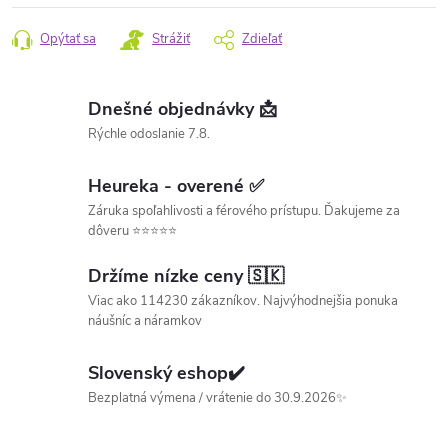
Opýtať sa
Strážiť
Zdieľať
Dnešné objednávky 📩
Rýchle odoslanie 7.8.
Heureka - overené ✅
Záruka spoľahlivosti a férového prístupu. Ďakujeme za
dôveru ⭐⭐⭐⭐⭐
Držíme nízke ceny 🇸🇰
Viac ako 114230 zákazníkov. Najvýhodnejšia ponuka
náušníc a náramkov
Slovenský eshop✔️
Bezplatná výmena / vrátenie do 30.9.2026✨