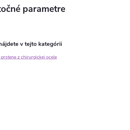
očné parametre
ájdete v tejto kategórii
rstene z chirurgickej ocele