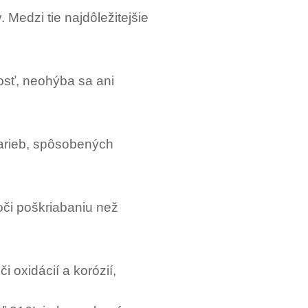
 Medzi tie najdôležitejšie
dosť, neohýba sa ani
farieb, spôsobených
oči poškriabaniu než
i oxidácií a korózií,