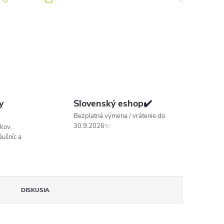
y
Slovenský eshop✔️
Bezplatná výmena / vrátenie do
30.9.2026✨
kov.
ušníc a
DISKUSIA