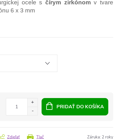
urgickej ocele s
čírym zirkónom
v tvare
kónu 6 x 3 mm
PRIDAŤ DO KOŠÍKA
Zdieľať
Tlač
Záruka
:
2 roky