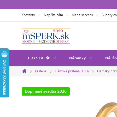
Prejsť
na
Kontakty
Napíšte nám
Mapa serveru
Súbory co
obsah
CRYSTAL💎
Náramky
Náušn
Prstene
Dámske prstene (198)
Dámsky prste
Domov
Doplnené svadba 2026