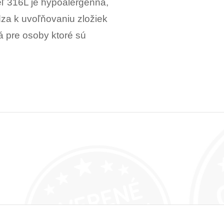
eľ 316L je hypoalergénna,
dza k uvoľňovaniu zložiek
á pre osoby ktoré sú