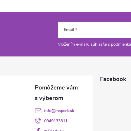
Email
Vložením e-mailu súhlasíte s
podmienka
Facebook
info
@
msperk.sk
0949133311