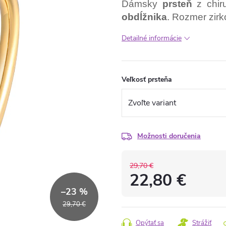
Dámsky
prsteň
z chir
obdĺžnika
. Rozmer zir
Detailné informácie
Veľkosť prsteňa
Možnosti doručenia
29,70 €
22,80 €
–23 %
Jednotková
29,70 €
cena:
Opýtať sa
Strážiť