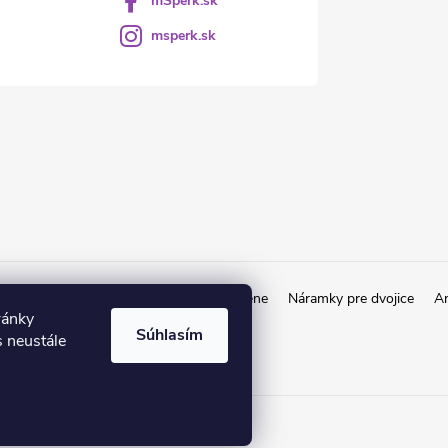
mŠperk.sk
msperk.sk
kov
Retiazky od 1€
Obrúčky a prstene
Náramky pre dvojice
An
ránky
Súhlasím
 neustále