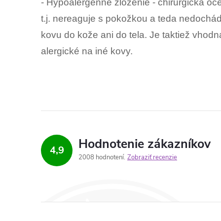
- Hypoalergénne zloženie - chirurgická oc
t.j. nereaguje s pokožkou a teda nedochá
kovu do kože ani do tela. Je taktiež vhodn
alergické na iné kovy.
Hodnotenie zákazníkov
4,9
2008 hodnotení
Zobraziť recenzie