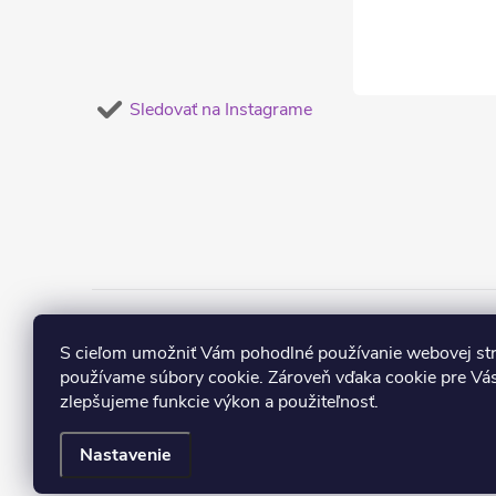
Sledovať na Instagrame
Obľúbené náušnice
Dámske súpravy šper
S cieľom umožniť Vám pohodlné používanie webovej st
používame súbory cookie. Zároveň vďaka cookie pre Vás
zlepšujeme funkcie výkon a použiteľnosť.
Nastavenie
Copyright 2026
mŠperk.sk
. Všetky práva vyhradené.