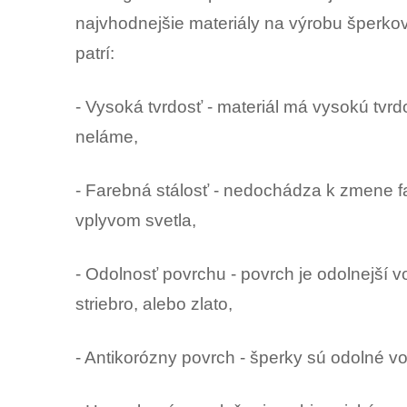
najvhodnejšie materiály na výrobu šperkov.
patrí:
- Vysoká tvrdosť - materiál má vysokú tvr
neláme,
- Farebná stálosť - nedochádza k zmene 
vplyvom svetla,
- Odolnosť povrchu - povrch je odolnejší v
striebro, alebo zlato,
- Antikorózny povrch - šperky sú odolné voč