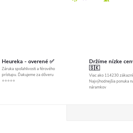
Heureka - overené ✅
Držíme nízke cen
🇸🇰
Záruka spoľahlivosti a férového
prístupu. Ďakujeme za dôveru
Viac ako 114230 zákazní
⭐⭐⭐⭐⭐
Najvýhodnejšia ponuka ná
náramkov