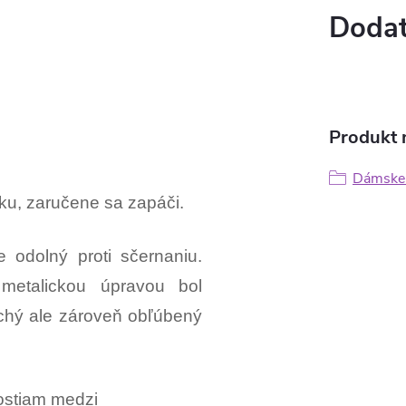
Dodat
Produkt n
Dámske p
rázku, zaručene sa zapáči.
e odolný proti sčernaniu.
 metalickou úpravou bol
uchý ale zároveň obľúbený
nostiam medzi