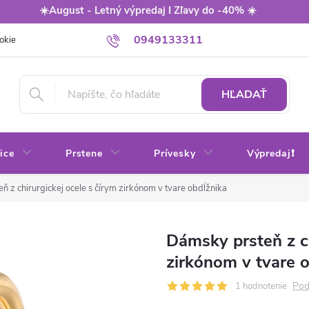
☀️August - Letný výpredaj I Zľavy do -40% ☀️
0949133311
okie
Balenie
Obchodné podmienky
Výmena / vrátenie tovaru
HĽADAŤ
ice
Prstene
Prívesky
Výpredaj❗
ň z chirurgickej ocele s čírym zirkónom v tvare obdĺžnika
Dámsky prsteň z ch
zirkónom v tvare 
Pod
1 hodnotenie