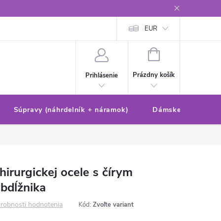
Reklamačný poriadok/formulár
Ochrana osobných údajov
EUR
Ako 
NÁKUPNÝ
KOŠÍK
Prázdny košík
Prihlásenie
Súpravy (náhrdelník + náramok)
Dámske sety (náušn
irurgickej ocele s čírym
obdĺžnika
robnosti hodnotenia
Kód:
Zvoľte variant