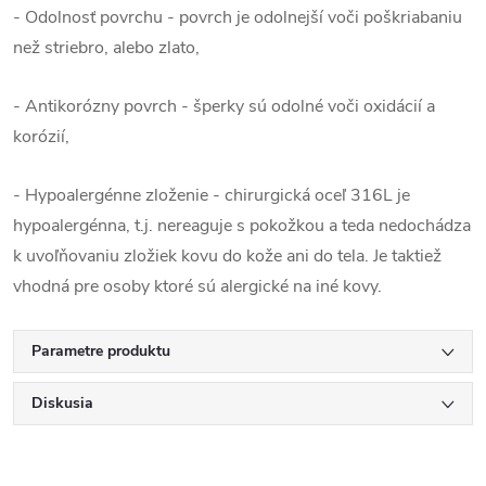
- Odolnosť povrchu - povrch je odolnejší voči poškriabaniu
než striebro, alebo zlato,
- Antikorózny povrch - šperky sú odolné voči oxidácií a
korózií,
- Hypoalergénne zloženie - chirurgická oceľ 316L je
hypoalergénna, t.j. nereaguje s pokožkou a teda nedochádza
k uvoľňovaniu zložiek kovu do kože ani do tela. Je taktiež
vhodná pre osoby ktoré sú alergické na iné kovy.
Parametre produktu
Diskusia