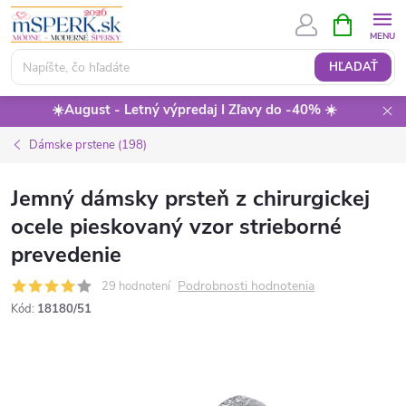
Prejsť
NÁKUPN
KOŠÍK
na
obsah
HĽADAŤ
☀️August - Letný výpredaj I Zľavy do -40% ☀️
Dámske prstene (198)
Jemný dámsky prsteň z chirurgickej
ocele pieskovaný vzor strieborné
prevedenie
Podrobnosti hodnotenia
29 hodnotení
Kód:
18180/51