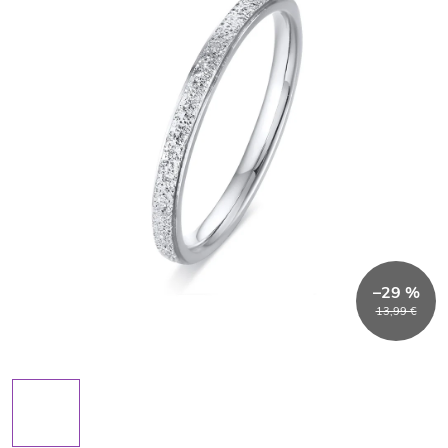
–29 %
13,99 €