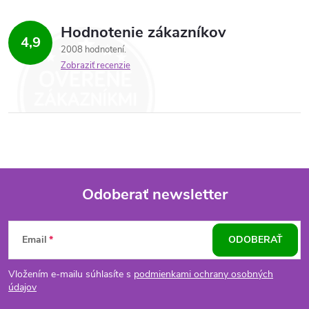
Hodnotenie zákazníkov
4,9
2008 hodnotení
Zobraziť recenzie
Odoberať newsletter
Z
Email
ODOBERAŤ
á
Vložením e-mailu súhlasíte s
podmienkami ochrany osobných
p
údajov