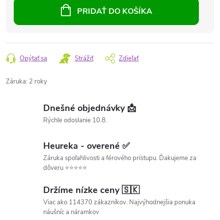
PRIDAŤ DO KOŠÍKA
Opýtať sa
Strážiť
Zdieľať
Záruka
:
2 roky
Dnešné objednávky 📩
Rýchle odoslanie 10.8.
Heureka - overené ✅
Záruka spoľahlivosti a férového prístupu. Ďakujeme za
dôveru ⭐⭐⭐⭐⭐
Držíme nízke ceny 🇸🇰
Viac ako 114370 zákazníkov. Najvýhodnejšia ponuka
náušníc a náramkov