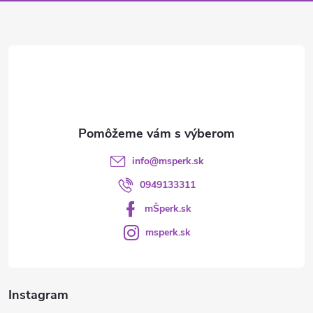
ä
t
i
e
info
@
msperk.sk
0949133311
mŠperk.sk
msperk.sk
Instagram