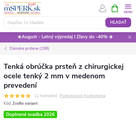
Prejsť
NÁKUPN
KOŠÍK
na
obsah
HĽADAŤ
☀️August - Letný výpredaj I Zľavy do -40% ☀️
Dámske prstene (198)
Tenká obrúčka prsteň z chirurgickej
ocele tenký 2 mm v medenom
prevedení
Podrobnosti hodnotenia
12 hodnotení
Kód:
Zvoľte variant
Doplnené svadba 2026