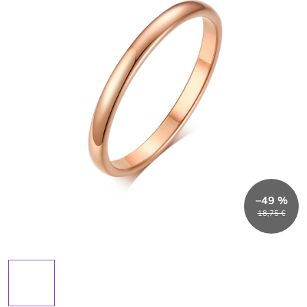
–49 %
18,75 €