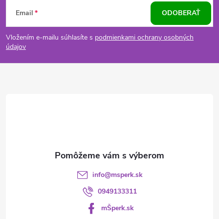
Z
Email
ODOBERAŤ
á
Vložením e-mailu súhlasíte s
podmienkami ochrany osobných
p
údajov
ä
t
i
e
info
@
msperk.sk
0949133311
mŠperk.sk