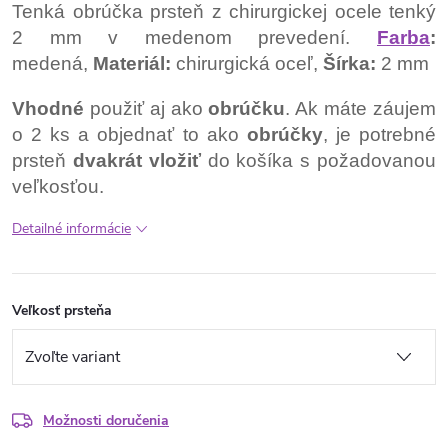
Tenká obrúčka prsteň z chirurgickej ocele tenký
2 mm v medenom prevedení.
Farba
:
medená,
Materiál:
chirurgická oceľ,
Šírka:
2 mm
Vhodné
použiť aj ako
obrúčku
. Ak máte záujem
o 2 ks a objednať to ako
obrúčky
, je potrebné
prsteň
dvakrát vložiť
do košíka s požadovanou
veľkosťou.
Detailné informácie
Veľkosť prsteňa
Možnosti doručenia