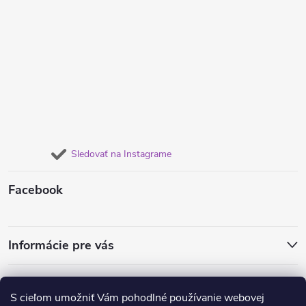
Sledovať na Instagrame
Facebook
Informácie pre vás
Obľúbené náušnice
Dámske súpravy šperkov
Retiazky od 1€
S cieľom umožniť Vám pohodlné používanie webovej
Obrúčky a prstene
Náramky pre dvojice