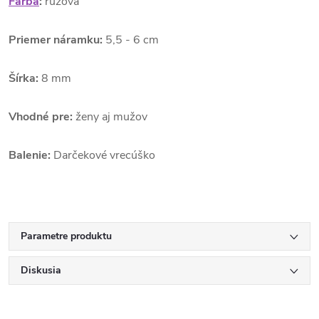
Farba
:
ružová
Priemer náramku:
5,5 - 6 cm
Šírka:
8 mm
Vhodné pre:
ženy aj mužov
Balenie:
Darčekové vrecúško
Parametre produktu
Diskusia