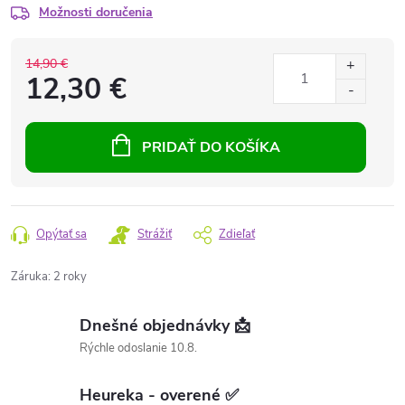
Možnosti doručenia
14,90 €
12,30 €
PRIDAŤ DO KOŠÍKA
Opýtať sa
Strážiť
Zdieľať
Záruka
:
2 roky
Dnešné objednávky 📩
Rýchle odoslanie 10.8.
Heureka - overené ✅