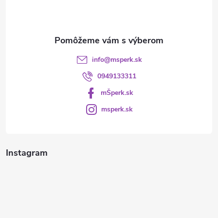
i
e
info
@
msperk.sk
0949133311
mŠperk.sk
msperk.sk
Instagram