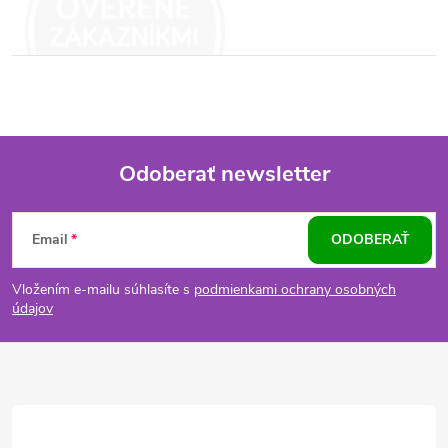
Odoberať newsletter
Z
Email
ODOBERAŤ
á
Vložením e-mailu súhlasíte s
podmienkami ochrany osobných
p
údajov
ä
t