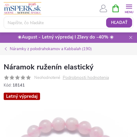
Prejsť
NÁKUPN
KOŠÍK
na
obsah
HĽADAŤ
☀️August - Letný výpredaj I Zľavy do -40% ☀️
Náramky z polodrahokamov a Kabbalah (190)
Náramok ruženín elastický
Podrobnosti hodnotenia
Neohodnotené
Kód:
18141
Letný výpredaj