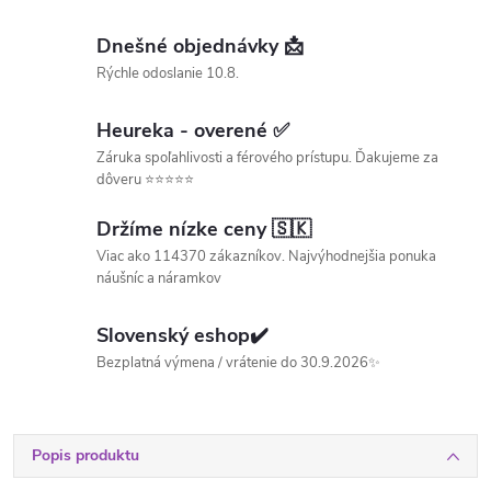
Dnešné objednávky 📩
Rýchle odoslanie 10.8.
Heureka - overené ✅
Záruka spoľahlivosti a férového prístupu. Ďakujeme za
dôveru ⭐⭐⭐⭐⭐
Držíme nízke ceny 🇸🇰
Viac ako 114370 zákazníkov. Najvýhodnejšia ponuka
náušníc a náramkov
Slovenský eshop✔️
Bezplatná výmena / vrátenie do 30.9.2026✨
Popis produktu