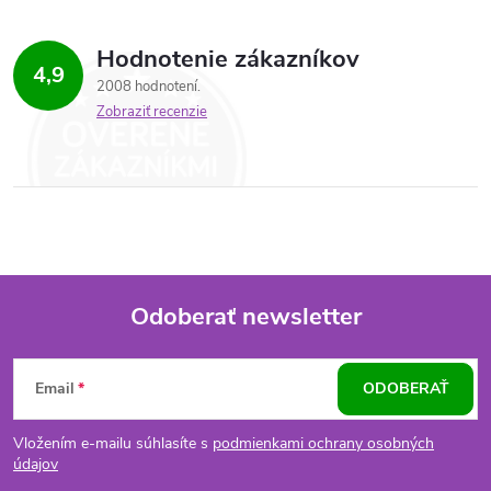
Hodnotenie zákazníkov
4,9
2008 hodnotení
Zobraziť recenzie
Odoberať newsletter
Z
Email
ODOBERAŤ
á
Vložením e-mailu súhlasíte s
podmienkami ochrany osobných
p
údajov