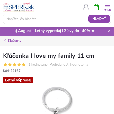
Prejsť
NÁKUPN
KOŠÍK
na
obsah
HĽADAŤ
☀️August - Letný výpredaj I Zľavy do -40% ☀️
Kľúčenky
Kľúčenka I love my family 11 cm
Podrobnosti hodnotenia
1 hodnotenie
Kód:
22167
Letný výpredaj