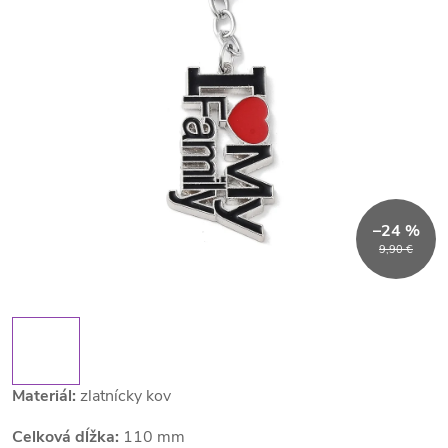
–24 %
9,90 €
Materiál:
zlatnícky kov
Celková dĺžka:
110 mm