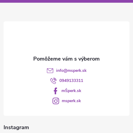
ä
t
i
e
info
@
msperk.sk
0949133311
mŠperk.sk
msperk.sk
Instagram