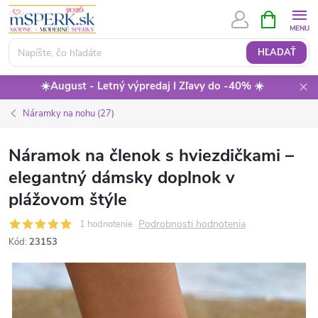
Prejsť
NÁKUPN
KOŠÍK
na
obsah
HĽADAŤ
☀️August - Letný výpredaj I Zľavy do -40% ☀️
Náramky na nohu (27)
Náramok na členok s hviezdičkami –
elegantný dámsky doplnok v
plážovom štýle
Podrobnosti hodnotenia
1 hodnotenie
Kód:
23153