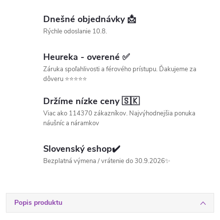
Dnešné objednávky 📩
Rýchle odoslanie 10.8.
Heureka - overené ✅
Záruka spoľahlivosti a férového prístupu. Ďakujeme za
dôveru ⭐⭐⭐⭐⭐
Držíme nízke ceny 🇸🇰
Viac ako 114370 zákazníkov. Najvýhodnejšia ponuka
náušníc a náramkov
Slovenský eshop✔️
Bezplatná výmena / vrátenie do 30.9.2026✨
Popis produktu