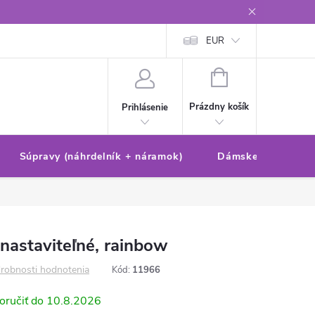
Reklamačný poriadok/formulár
Ochrana osobných údajov
EUR
Ako 
NÁKUPNÝ
KOŠÍK
Prázdny košík
Prihlásenie
Súpravy (náhrdelník + náramok)
Dámske sety (náušn
nastaviteľné, rainbow
robnosti hodnotenia
Kód:
11966
10.8.2026