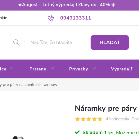
☀️August - Letný výpredaj I Zľavy do -40% ☀️
0949133311
okie
Balenie
Obchodné podmienky
Výmena / vrátenie tovaru
HĽADAŤ
ice
Prstene
Prívesky
Výpredaj❗
 pre páry nastaviteľné, rainbow
Náramky pre páry 
Pod
4 hodnotenia
Skladom
1 ks