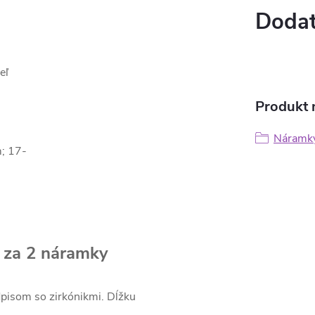
Dodat
ceľ
Produkt n
Náramky
; 17-
í za 2 náramky
pisom so zirkónikmi. Dĺžku