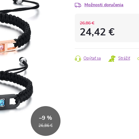
Možnosti doručenia
26,86 €
24,42 €
Jednotková
cena:
Opýtať sa
Strážiť
–9 %
26,86 €