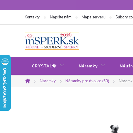
Prejsť
na
Kontakty
Napíšte nám
Mapa serveru
Súbory co
obsah
CRYSTAL💎
Náramky
Náušn
Náramky
Náramky pre dvojice (50)
Náramky
Domov