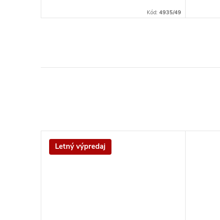
Kód:
5259
Kód:
4935/49
Letný výpredaj