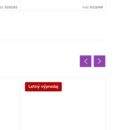
ód:
5202/51
Kód:
6210/49
Letný výpredaj
Letný v