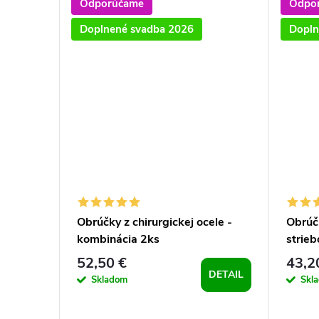
Odporúčame
Odpo
Doplnené svadba 2026
Dopln
rince
Obrúčky z chirurgickej ocele -
Obrúčk
kombinácia 2ks
strieb
52,50 €
43,2
DETAIL
Skladom
Skl