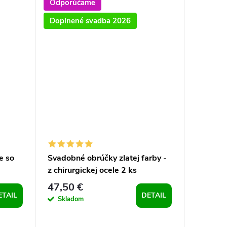
Odporúčame
Tip
Doplnené svadba 2026
Odporú
Doplnen
e so
Svadobné obrúčky zlatej farby -
Obrúčky
z chirurgickej ocele 2 ks
47,50 €
24 €
ETAIL
DETAIL
Skladom
Sklad