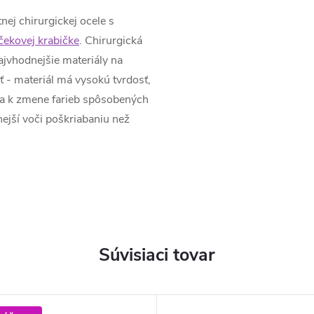
nej chirurgickej ocele s
čekovej krabičke
. Chirurgická
ajvhodnejšie materiály na
ť - materiál má vysokú tvrdosť,
za k zmene farieb spôsobených
ejší voči poškriabaniu než
Súvisiaci tovar