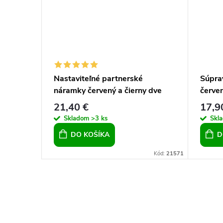
och
Nastaviteľné partnerské
Súpra
náramky červený a čierny dve
červe
spojené srdcia
21,40 €
17,9
Skladom
>3 ks
Skl
DO KOŠÍKA
D
Kód:
15702
Kód:
21571