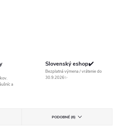
y
Slovenský eshop✔️
Bezplatná výmena / vrátenie do
30.9.2026✨
kov.
ušníc a
PODOBNÉ (6)