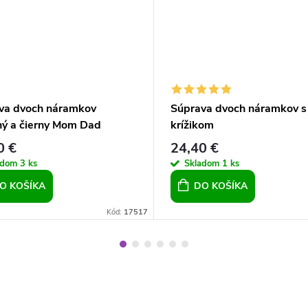
va dvoch náramkov
Súprava dvoch náramkov s
ný a čierny Mom Dad
krížikom
0 €
24,40 €
adom
3 ks
Skladom
1 ks
O KOŠÍKA
DO KOŠÍKA
Kód:
17517