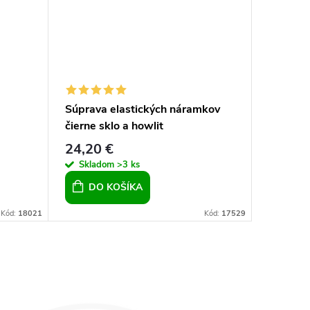
Súprava elastických náramkov
Guličko
čierne sklo a howlit
dúhou
24,20 €
26,70 
Skladom
>3 ks
Sklad
DO KOŠÍKA
DO 
Kód:
18021
Kód:
17529