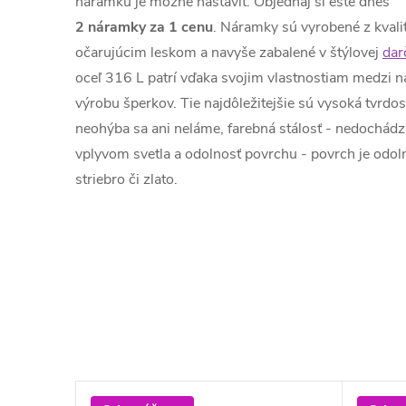
náramku je možné nastaviť. Objednaj si ešte dnes
2 náramky za 1 cenu
. Náramky sú vyrobené z kvalit
očarujúcim leskom a navyše zabalené v štýlovej
dar
oceľ 316 L patrí vďaka svojim vlastnostiam medzi n
výrobu šperkov. Tie najdôležitejšie sú vysoká tvrdos
neohýba sa ani neláme, farebná stálosť - nedochád
vplyvom svetla a odolnosť povrchu - povrch je odoln
striebro či zlato.