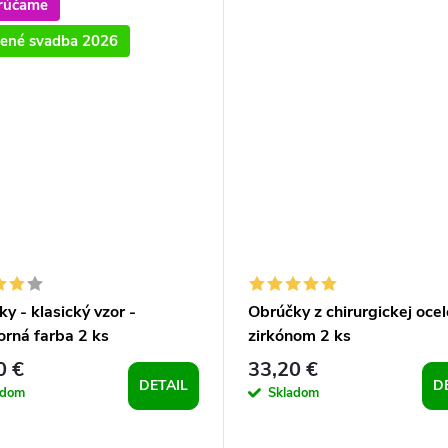
rúčame
ené svadba 2026
y - klasický vzor -
Obrúčky z chirurgickej ocel
orná farba 2 ks
zirkónom 2 ks
0 €
33,20 €
DETAIL
D
adom
Skladom