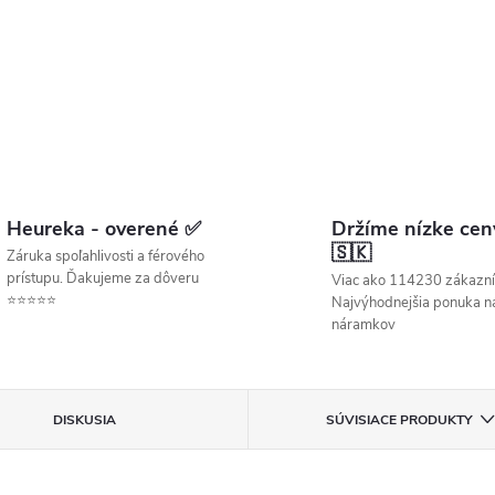
Heureka - overené ✅
Držíme nízke cen
🇸🇰
Záruka spoľahlivosti a férového
prístupu. Ďakujeme za dôveru
Viac ako 114230 zákazní
⭐⭐⭐⭐⭐
Najvýhodnejšia ponuka ná
náramkov
DISKUSIA
SÚVISIACE PRODUKTY