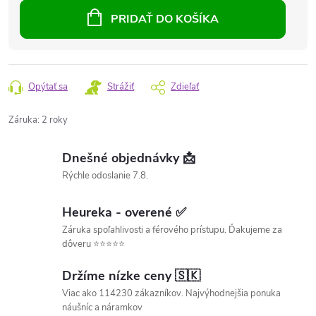
PRIDAŤ DO KOŠÍKA
Opýtať sa
Strážiť
Zdieľať
Záruka
:
2 roky
Dnešné objednávky 📩
Rýchle odoslanie 7.8.
Heureka - overené ✅
Záruka spoľahlivosti a férového prístupu. Ďakujeme za
dôveru ⭐⭐⭐⭐⭐
Držíme nízke ceny 🇸🇰
Viac ako 114230 zákazníkov. Najvýhodnejšia ponuka
náušníc a náramkov