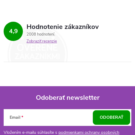
Hodnotenie zákazníkov
4,9
2008 hodnotení
Zobraziť recenzie
Odoberať newsletter
Z
Email
ODOBERAŤ
á
Vložením e-mailu súhlasíte s
podmienkami ochrany osobných