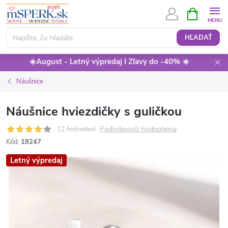
Prejsť
NÁKUPN
KOŠÍK
na
obsah
HĽADAŤ
☀️August - Letný výpredaj I Zľavy do -40% ☀️
Náušnice
Náušnice hviezdičky s guličkou
Podrobnosti hodnotenia
12 hodnotení
Kód:
18247
Letný výpredaj