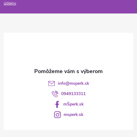
p
údajov
ä
t
i
e
info
@
msperk.sk
0949133311
mŠperk.sk
msperk.sk