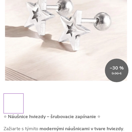
–30 %
9,90 €
⭐
Náušnice hviezdy – šrubovacie zapínanie
⭐
Zažiarte s týmito
modernými náušnicami v tvare hviezdy
.