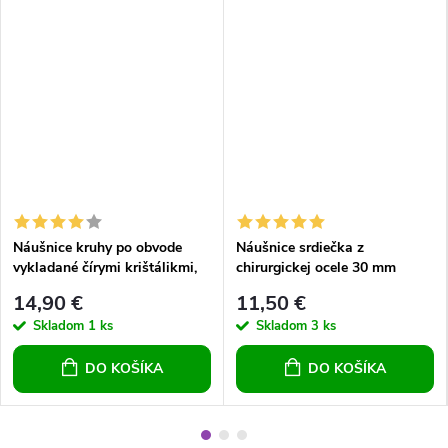
Náušnice kruhy po obvode
Náušnice srdiečka z
vykladané čírymi krištálikmi,
chirurgickej ocele 30 mm
chirurgická oceľ, 30 mm
14,90 €
11,50 €
Skladom
1 ks
Skladom
3 ks
DO KOŠÍKA
DO KOŠÍKA