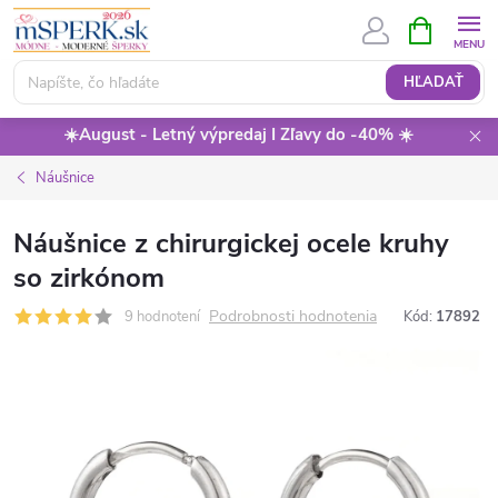
Prejsť
NÁKUPN
KOŠÍK
na
obsah
HĽADAŤ
☀️August - Letný výpredaj I Zľavy do -40% ☀️
Náušnice
Náušnice z chirurgickej ocele kruhy
so zirkónom
Podrobnosti hodnotenia
9 hodnotení
Kód:
17892