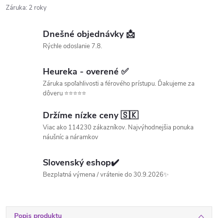
Záruka
:
2 roky
Dnešné objednávky 📩
Rýchle odoslanie 7.8.
Heureka - overené ✅
Záruka spoľahlivosti a férového prístupu. Ďakujeme za
dôveru ⭐⭐⭐⭐⭐
Držíme nízke ceny 🇸🇰
Viac ako 114230 zákazníkov. Najvýhodnejšia ponuka
náušníc a náramkov
Slovenský eshop✔️
Bezplatná výmena / vrátenie do 30.9.2026✨
Popis produktu