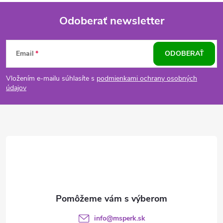
Odoberať newsletter
Z
Email
ODOBERAŤ
á
Vložením e-mailu súhlasíte s
podmienkami ochrany osobných
p
údajov
ä
t
i
e
info
@
msperk.sk