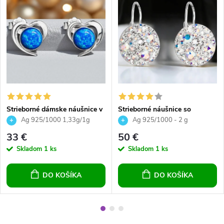
Strieborné dámske náušnice v
Strieborné náušnice so
tvare srdiečka s modrým
Swarovski Crystals okrúhle -
Ag 925/1000 1,33g/1g
Ag 925/1000 - 2 g
opálom, dievčenské náušnice
crystal ab
33 €
50 €
Skladom
1 ks
Skladom
1 ks
DO KOŠÍKA
DO KOŠÍKA