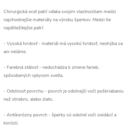
Chirurgická oceľ patrí vďaka svojim vlastnostiam medzi
najvhodnejšie materiály na výrobu šperkov. Medzi tie
najdôležitejšie patrí:
- Vysoká tvrdosť - materiál má vysokú tvrdosť, neohýba sa
ani neláme,
- Farebná stálosť - nedochádza k zmene farieb,
spôsobených vplyvom svetla,
- Odolnosť povrchu - povrch je odolnejší voči poškriabaniu
než striebro, alebo zlato,
- Antikorózny povrch - šperky sú odolné voči oxidácií a
korózií,