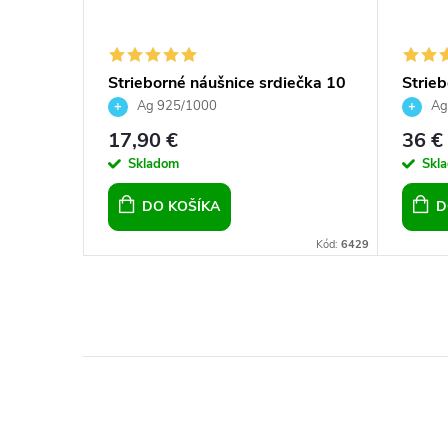
ice
Strieborné náušnice srdiečka 10
Strieb
rovski
mm Crystal Peridot
Swarov
Ag 925/1000
Ag
17,90 €
36 €
Skladom
Skl
DO KOŠÍKA
D
Kód:
9040
Kód:
6429