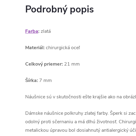
Podrobný popis
Farba
:
zlatá
Materiál:
chirurgická oceľ
Celkový priemer:
21 mm
Šírka:
7 mm
Náušnice sú v skutočnosti ešte krajšie ako na obr
Dámske náušnice polkruhy zlatej farby. Šperk si zach
odolný proti sčernaniu a má dlhú životnosť. Chirurgi
metalickou úpravou bol dosiahnutý antialergický úč