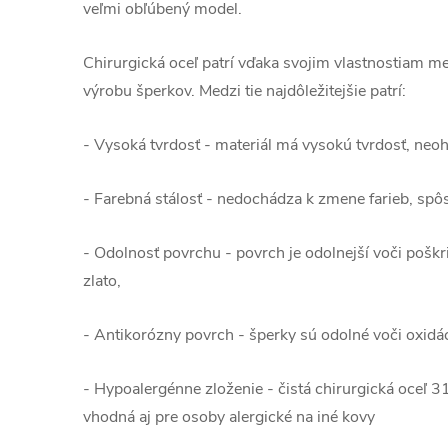
veľmi obľúbený model.
Chirurgická oceľ patrí vďaka svojim vlastnostiam me
výrobu šperkov. Medzi tie najdôležitejšie patrí:
- Vysoká tvrdosť - materiál má vysokú tvrdosť, neo
- Farebná stálosť - nedochádza k zmene farieb, sp
- Odolnosť povrchu - povrch je odolnejší voči poškr
zlato,
- Antikorózny povrch - šperky sú odolné voči oxidáci
- Hypoalergénne zloženie - čistá chirurgická oceľ 3
vhodná aj pre osoby alergické na iné kovy