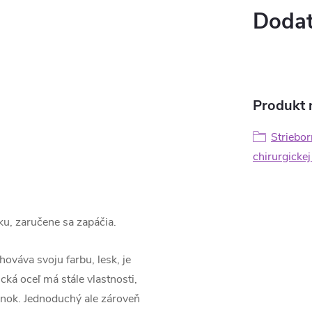
Dodat
Produkt n
Striebor
chirurgickej
ázku, zaručene sa zapáčia.
ováva svoju farbu, lesk, je
cká oceľ má stále vlastnosti,
inok. Jednoduchý ale zároveň