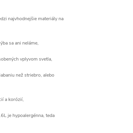
dzi najvhodnejšie materiály na
hýba sa ani neláme,
ôsobených vplyvom svetla,
iabaniu než striebro, alebo
í a korózií,
16L je hypoalergénna, teda