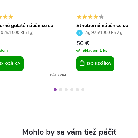
orné guľaté náušnice so
Strieborné náušnice so
ski crystals - Galaxy
Swarovski Crystals mix far
 925/1000 Rh (1g)
Ag 925/1000 Rh 2 g
50 €
adom
Skladom
1 ks
O KOŠÍKA
DO KOŠÍKA
Kód:
7704