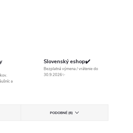
y
Slovenský eshop✔️
Bezplatná výmena / vrátenie do
30.9.2026✨
kov.
ušníc a
PODOBNÉ (6)