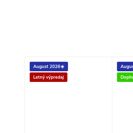
August 2026☀️
Augus
Letný výpredaj
Dopln