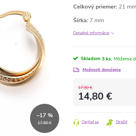
Celkový priemer:
21 m
Šírka:
7 mm
Detailné informácie
Skladom
3 ks
Možnosti doručenia
17,90 €
14,80 €
Jednotková
cena:
–17 %
Opýtať sa
Strážiť
17,90 €