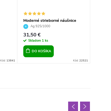
Moderné strieborné náušnice
Striebo
ieb
kruhy s bielym syntetickým
Crystal 
Ag 925/1000
Ag 9
opálom pre dievčatá pre ženy
31,50 €
19,69 
Skladom
1 ks
Sklad
DO KOŠÍKA
DO 
Kód:
13841
Kód:
22521