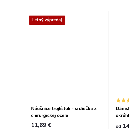
Letný výpredaj
ušnice
Náušnice trojlístok - srdiečka z
Dámsk
chirurgickej ocele
okrúhl
11,69 €
14
od