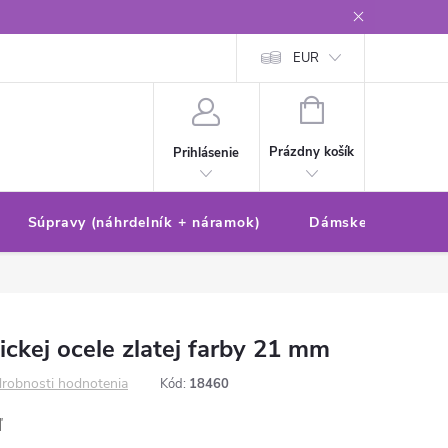
Reklamačný poriadok/formulár
Ochrana osobných údajov
EUR
Ako 
NÁKUPNÝ
KOŠÍK
Prázdny košík
Prihlásenie
Súpravy (náhrdelník + náramok)
Dámske sety (náušn
ickej ocele zlatej farby 21 mm
robnosti hodnotenia
Kód:
18460
ľ