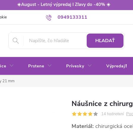
☀️August - Letný výpredaj I Zľavy do -40% ☀️
0949133311
okie
Balenie
Obchodné podmienky
Výmena / vrátenie tovaru
HĽADAŤ
ice
Prstene
Prívesky
Výpredaj❗
rby 21 mm
Náušnice z chirurg
Pod
14 hodnotení
Materiál:
chirurgická oce