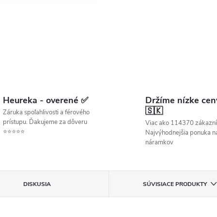
Heureka - overené ✅
Držíme nízke cen
🇸🇰
Záruka spoľahlivosti a férového
prístupu. Ďakujeme za dôveru
Viac ako 114370 zákazní
⭐⭐⭐⭐⭐
Najvýhodnejšia ponuka ná
náramkov
DISKUSIA
SÚVISIACE PRODUKTY