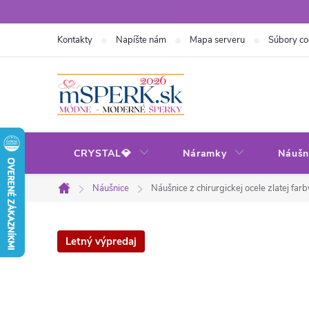
Prejsť
na
Kontakty
Napíšte nám
Mapa serveru
Súbory co
obsah
CRYSTAL💎
Náramky
Náušn
Náušnice
Náušnice z chirurgickej ocele zlatej fa
Domov
Letný výpredaj