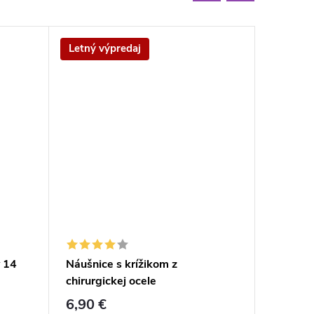
Letný výpredaj
Letný v
y 14
Náušnice s krížikom z
Náušnice
chirurgickej ocele
ocele 
6,90 €
11,50 