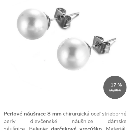
–17 %
16,30 €
Perlové náušnice 8 mm
chirurgická oceľ strieborné
perly dievčenské náušnice dámske
náušnice. Balenie:
darčekové vrecúško
. Materiál: