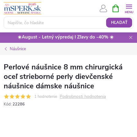
Prejsť
NÁKUPN
KOŠÍK
na
obsah
HĽADAŤ
☀️August - Letný výpredaj I Zľavy do -40% ☀️
Náušnice
Perlové náušnice 8 mm chirurgická
oceľ strieborné perly dievčenské
náušnice dámske náušnice
Podrobnosti hodnotenia
1 hodnotenie
Kód:
22286