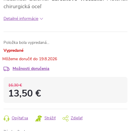
chirurgická oceľ
Detailné informácie
Položka bola vypredaná…
Vypredané
19.8.2026
Možnosti doručenia
16,30 €
13,50 €
Opýtať sa
Strážiť
Zdieľať