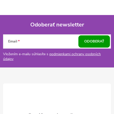
Odoberať newsletter
Z
Email
ODOBERAŤ
á
Vložením e-mailu súhlasíte s
podmienkami ochrany osobných
p
údajov
ä
t
i
e