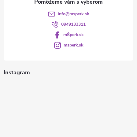
info
@
msperk.sk
0949133311
mŠperk.sk
msperk.sk
Instagram