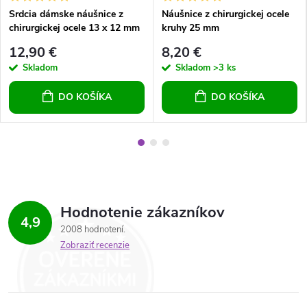
Srdcia dámske náušnice z
Náušnice z chirurgickej ocele
chirurgickej ocele 13 x 12 mm
kruhy 25 mm
dievčenské náušnice srdcový
12,90 €
8,20 €
vzor
Skladom
Skladom
>3 ks
DO KOŠÍKA
DO KOŠÍKA
Hodnotenie zákazníkov
4,9
2008 hodnotení
Zobraziť recenzie