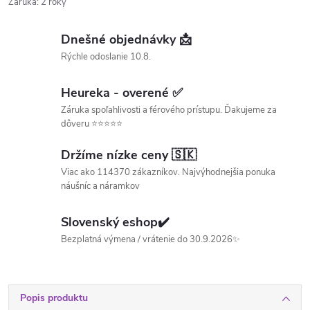
Záruka
:
2 roky
Dnešné objednávky 📩
Rýchle odoslanie 10.8.
Heureka - overené ✅
Záruka spoľahlivosti a férového prístupu. Ďakujeme za
dôveru ⭐⭐⭐⭐⭐
Držíme nízke ceny 🇸🇰
Viac ako 114370 zákazníkov. Najvýhodnejšia ponuka
náušníc a náramkov
Slovenský eshop✔️
Bezplatná výmena / vrátenie do 30.9.2026✨
Popis produktu