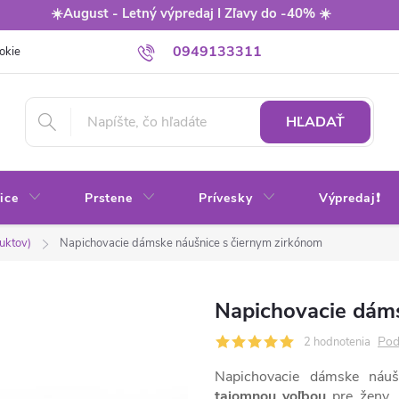
☀️August - Letný výpredaj I Zľavy do -40% ☀️
0949133311
okie
Balenie
Obchodné podmienky
Výmena / vrátenie tovaru
HĽADAŤ
ice
Prstene
Prívesky
Výpredaj❗
uktov)
Napichovacie dámske náušnice s čiernym zirkónom
Napichovacie dáms
Pod
2 hodnotenia
Napichovacie dámske náu
tajomnou
voľbou
pre ženy, 