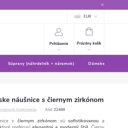
Reklamačný poriadok/formulár
Ochrana osobných údajov
EUR
Ako 
NÁKUPNÝ
KOŠÍK
Prázdny košík
Prihlásenie
Súpravy (náhrdelník + náramok)
Dámske sety (náušn
ke náušnice s čiernym zirkónom
robnosti hodnotenia
Kód:
22488
šnice s
čiernym zirkónom
sú
sofistikovanou
a
ktoré preferujú
elegantný a moderný štýl
. Čierny