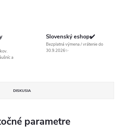
y
Slovenský eshop✔️
Bezplatná výmena / vrátenie do
30.9.2026✨
kov.
ušníc a
DISKUSIA
očné parametre