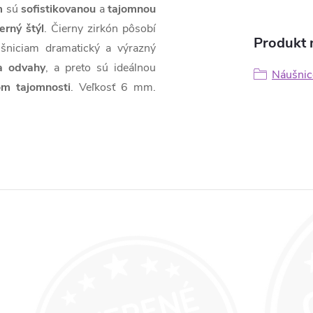
m
sú
sofistikovanou
a
tajomnou
rný štýl
. Čierny zirkón pôsobí
Produkt n
ušniciam dramatický a výrazný
a odvahy
, a preto sú ideálnou
Náušnice
om tajomnosti
. Veľkosť 6 mm.