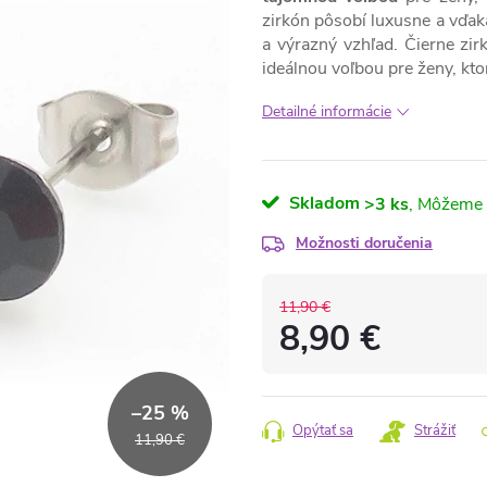
zirkón pôsobí luxusne a vďak
a výrazný vzhľad. Čierne z
ideálnou voľbou pre ženy, kt
Detailné informácie
Skladom
>3 ks
Možnosti doručenia
11,90 €
8,90 €
Jednotková
cena:
–25 %
Opýtať sa
Strážiť
11,90 €