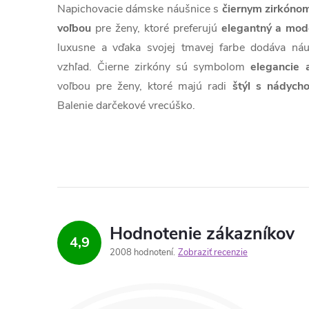
Napichovacie dámske náušnice s
čiernym zirkóno
voľbou
pre ženy, ktoré preferujú
elegantný a mode
luxusne a vďaka svojej tmavej farbe dodáva ná
vzhľad. Čierne zirkóny sú symbolom
elegancie 
voľbou pre ženy, ktoré majú radi
štýl s nádych
Balenie darčekové vrecúško.
Hodnotenie zákazníkov
4,9
2008 hodnotení
Zobraziť recenzie