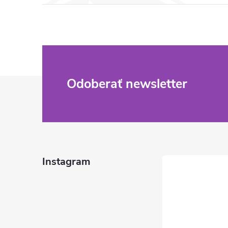
Z
Odoberať newsletter
á
p
ä
Instagram
t
i