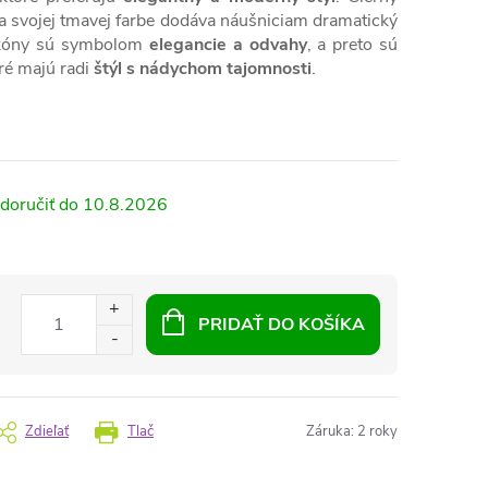
a svojej tmavej farbe dodáva náušniciam dramatický
irkóny sú symbolom
elegancie a odvahy
, a preto sú
oré majú radi
štýl s nádychom tajomnosti
.
10.8.2026
PRIDAŤ DO KOŠÍKA
Zdieľať
Tlač
Záruka
:
2 roky