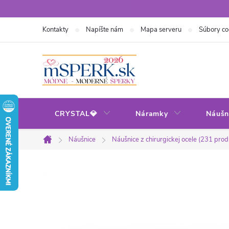
Prejsť
na
Kontakty
Napíšte nám
Mapa serveru
Súbory co
obsah
CRYSTAL💎
Náramky
Náušn
Náušnice
Náušnice z chirurgickej ocele (231 prod
Domov