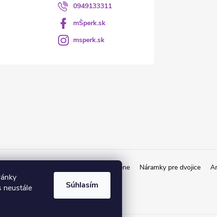
0949133311
mŠperk.sk
msperk.sk
kov
Retiazky od 1€
Obrúčky a prstene
Náramky pre dvojice
An
ránky
Súhlasím
 neustále