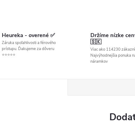
Heureka - overené ✅
Držíme nízke cen
🇸🇰
Záruka spoľahlivosti a férového
prístupu. Ďakujeme za dôveru
Viac ako 114230 zákazní
⭐⭐⭐⭐⭐
Najvýhodnejšia ponuka ná
náramkov
Dodat