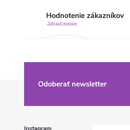
Hodnotenie zákazníkov
Zobraziť recenzie
Z
Odoberať newsletter
á
p
ä
Instagram