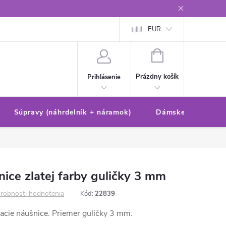
Reklamačný poriadok/formulár
Ochrana osobných údajov
EUR
Ako 
NÁKUPNÝ
KOŠÍK
Prázdny košík
Prihlásenie
Súpravy (náhrdelník + náramok)
Dámske sety (náušn
ice zlatej farby guličky 3 mm
robnosti hodnotenia
Kód:
22839
vacie náušnice. Priemer guličky 3 mm.