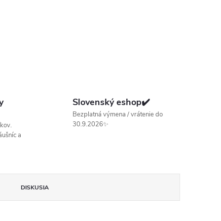
y
Slovenský eshop✔️
Bezplatná výmena / vrátenie do
30.9.2026✨
kov.
ušníc a
DISKUSIA