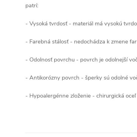
patrí:
- Vysoká tvrdosť - materiál má vysokú tvrd
- Farebná stálosť - nedochádza k zmene far
- Odolnosť povrchu - povrch je odolnejší voči
- Antikorózny povrch - šperky sú odolné voči 
- Hypoalergénne zloženie - chirurgická oce