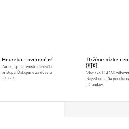
Heureka - overené ✅
Držíme nízke cen
🇸🇰
Záruka spoľahlivosti a férového
prístupu. Ďakujeme za dôveru
Viac ako 114230 zákazní
⭐⭐⭐⭐⭐
Najvýhodnejšia ponuka ná
náramkov