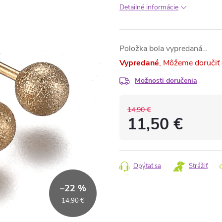
Detailné informácie
Položka bola vypredaná…
Vypredané
Možnosti doručenia
14,90 €
11,50 €
Jednotková
cena:
Opýtať sa
Strážiť
–22 %
14,90 €