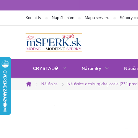
Prejsť
na
Kontakty
Napíšte nám
Mapa serveru
Súbory co
obsah
CRYSTAL💎
Náramky
Náušn
Náušnice
Náušnice z chirurgickej ocele (231 prod
Domov