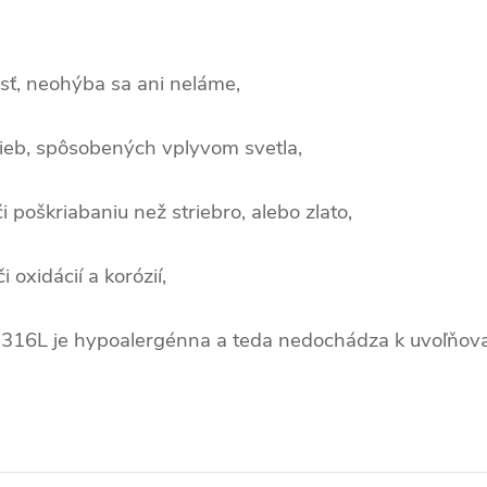
osť, neohýba sa ani neláme,
ieb, spôsobených vplyvom svetla,
 poškriabaniu než striebro, alebo zlato,
oxidácií a korózií,
ľ 316L je hypoalergénna a teda nedochádza k uvoľňova