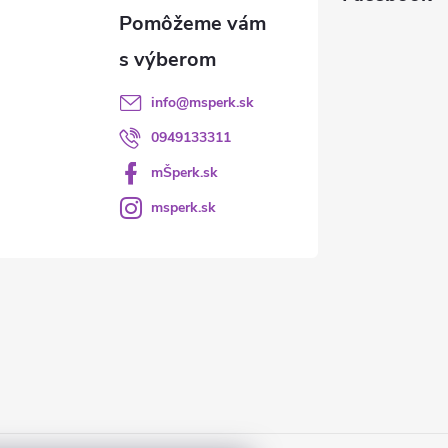
info
@
msperk.sk
0949133311
mŠperk.sk
msperk.sk