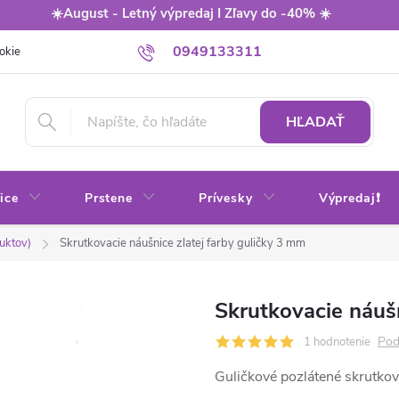
☀️August - Letný výpredaj I Zľavy do -40% ☀️
0949133311
okie
Balenie
Obchodné podmienky
Výmena / vrátenie tovaru
HĽADAŤ
ice
Prstene
Prívesky
Výpredaj❗
uktov)
Skrutkovacie náušnice zlatej farby guličky 3 mm
Skrutkovacie náušn
Pod
1 hodnotenie
Guličkové pozlátené skrutko