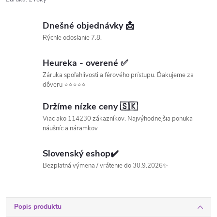
Dnešné objednávky 📩
Rýchle odoslanie 7.8.
Heureka - overené ✅
Záruka spoľahlivosti a férového prístupu. Ďakujeme za
dôveru ⭐⭐⭐⭐⭐
Držíme nízke ceny 🇸🇰
Viac ako 114230 zákazníkov. Najvýhodnejšia ponuka
náušníc a náramkov
Slovenský eshop✔️
Bezplatná výmena / vrátenie do 30.9.2026✨
Popis produktu