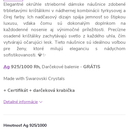
Elegantné okrúhle strieborné dámske náušnice zdobené
trblietavými krištálikmi v nádhernej kombinácii tyrkysovej a
čírej farby. Ich nadčasový dizajn spája jemnosť so štipkou
luxusu, vďaka čomu sú dokonalým doplnkom na
každodenné nosenie aj výnimočné príležitosti. Precízne
osadené krištáliky zachytávajú svetlo z každého uhla, čím
vytvárajú očarujúci lesk. Tieto náušnice sú ideálnou voľbou
pre ženy, ktoré milujú eleganciu s nádychom
sofistikovanosti. 💎✨
Ag
925/1000 Rh,
Darčekové balenie -
GRÁTIS
Made with Swarovski Crystals
+ Certifikát + darčeková krabička
Detailné informácie
Hmotnosť Ag 925/1000