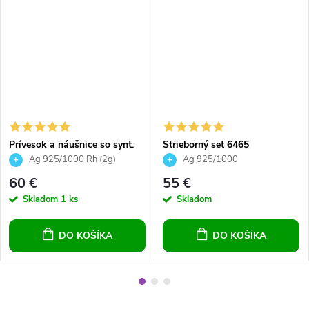
Prívesok a náušnice so synt.
Strieborný set 6465
opálom a Preciosa crystals -
Ag 925/1000 Rh (2g)
Ag 925/1000
ružová
60 €
55 €
Skladom
1 ks
Skladom
DO KOŠÍKA
DO KOŠÍKA