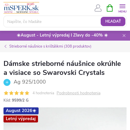
Prejsť
NÁKUPN
KOŠÍK
na
obsah
HĽADAŤ
☀️August - Letný výpredaj I Zľavy do -40% ☀️
Strieborné náušnice s krištálikmi (308 produktov)
Dámske strieborné náušnice okrúhle
a visiace so Swarovski Crystals
Ag 925/1000
Podrobnosti hodnotenia
4 hodnotenia
Kód:
9599/2 G
August 2026☀️
Letný výpredaj