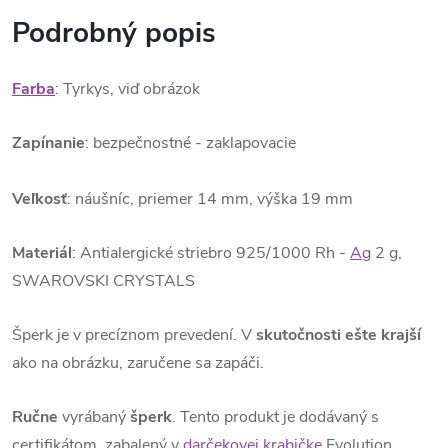
Podrobný popis
Farba
: Tyrkys, viď obrázok
Zapínanie
: bezpečnostné - zaklapovacie
Veľkosť
: náušníc, priemer 14 mm, výška 19 mm
Materiál
: Antialergické striebro 925/1000 Rh -
Ag
2 g,
SWAROVSKI CRYSTALS
Šperk je v precíznom prevedení. V
skutočnosti ešte krajší
ako na obrázku, zaručene sa zapáči.
Ručne
vyrábaný
šperk
. Tento produkt je dodávaný s
certifikátom, zabalený v
darčekovej krabičke
Evolution