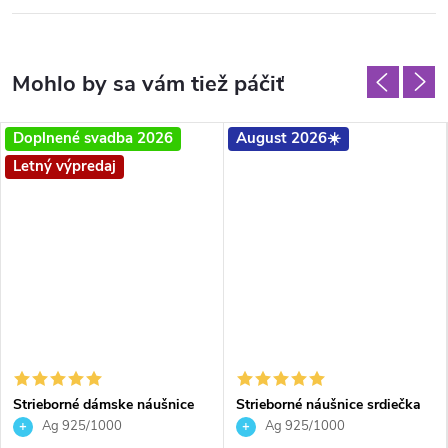
Doplnené svadba 2026
August 2026☀️
Letný výpredaj
Strieborné dámske náušnice
Strieborné náušnice srdiečka
väčšie kruhy so Swarovski
10 mm Crystal Vitrail Medium
Ag 925/1000
Ag 925/1000
Crystals Galaxy