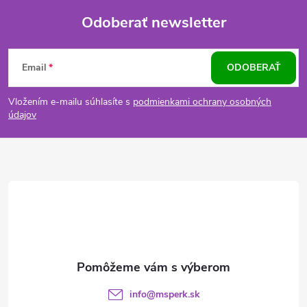
Odoberať newsletter
Z
Email
ODOBERAŤ
á
Vložením e-mailu súhlasíte s
podmienkami ochrany osobných
p
údajov
ä
t
i
e
info
@
msperk.sk