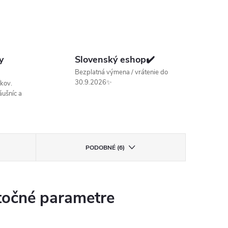
y
Slovenský eshop✔️
Bezplatná výmena / vrátenie do
30.9.2026✨
kov.
ušníc a
PODOBNÉ (6)
očné parametre