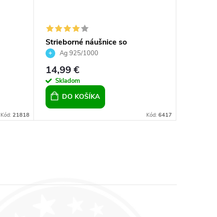
e
Strieborné náušnice so
Swarovs
látené
srdiečkom Crystals Aurore
náušnice
Ag 925/1000
Ag 9
Boreale 10mm
14,99 €
22 €
Skladom
Sklad
DO KOŠÍKA
DO 
Kód:
21818
Kód:
6417