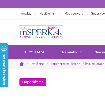
Prejsť
na
Kontakty
Napíšte nám
Mapa serveru
Súbory co
obsah
CRYSTAL💎
Náramky
Náušn
Náušnice
Strieborné náušnice s krištálikmi (308 
Domov
Odporúčame