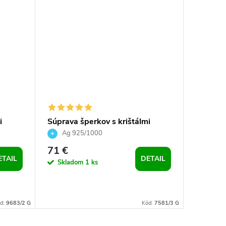
i
Súprava šperkov s krištálmi
Striebor
 pre
Swarovski - biele a okrúhle
náušnice
Ag 925/1000
Ag 9
Medium
71 €
31,39 
ETAIL
DETAIL
Skladom
1 ks
Sklad
DO 
d:
9683/2 G
Kód:
7581/3 G