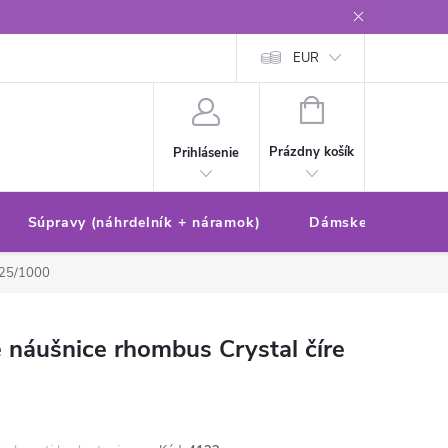
Reklamačný poriadok/formulár
Ochrana osobných údajov
EUR
Ako 
NÁKUPNÝ
KOŠÍK
Prázdny košík
Prihlásenie
Súpravy (náhrdelník + náramok)
Dámske sety (náušn
25/1000
 náušnice rhombus Crystal číre