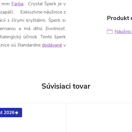
 14 mm
Farba
: Crystal Šperk je v
a zapáči. Exkluzívne náušnice z
Produkt n
ií s čírymi kryštálmi. Šperk si
černaniu a má dlhú životnosť.
Náušnic
ialergický účinok. Tento šperk
šnice sú štandardne
dodávané
v
Súvisiaci tovar
t 2026☀️