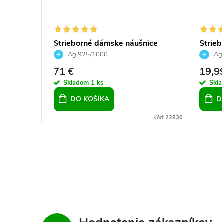
holníky
Strieborné dámske náušnice
Strieb
väčšie kruhy so Swarovski
Cryst
Ag 925/1000
Ag
Crystals Galaxy
pre ž
71 €
19,9
Skladom
1 ks
Skl
DO KOŠÍKA
D
Kód:
6447
Kód:
22830