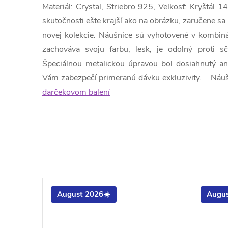
Materiál: Crystal, Striebro 925, Veľkosť: Kryštál
skutočnosti ešte krajší ako na obrázku, zaručene s
novej kolekcie. Náušnice sú vyhotovené v kombinác
zachováva svoju farbu, lesk, je odolný proti s
Špeciálnou metalickou úpravou bol dosiahnutý ant
Vám zabezpečí primeranú dávku exkluzivity. Náu
darčekovom balení
August 2026☀️
Augus