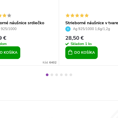
orné náušnice srdiečko
Strieborné náušnice v tvar
als 14mm číre pre dievčatá
srdiečka s krištálikom poz
 925/1000
Ag 925/1000 1,6g/1,2g
eny
9 €
28,50 €
adom
Skladom
1 ks
O KOŠÍKA
DO KOŠÍKA
Kód:
6402