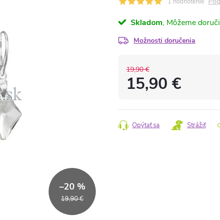
Pod
1 hodnotenie
Skladom
Možnosti doručenia
19,90 €
15,90 €
Jednotková
cena:
Opýtať sa
Strážiť
–20 %
19,90 €