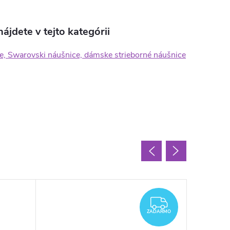
ájdete v tejto kategórii
e, Swarovski náušnice, dámske strieborné náušnice
Letný v
ZADARMO
ZADARMO