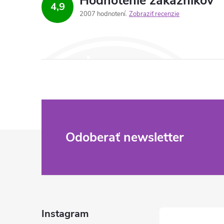
Hodnotenie zákazníkov
4,9
2007 hodnotení
Zobraziť recenzie
Z
Odoberať newsletter
á
p
ä
Instagram