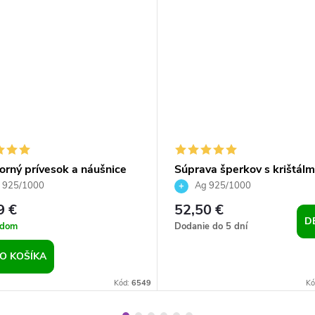
orný prívesok a náušnice
Súprava šperkov s krištálm
Crystal Vitrail Light
Swarovski a bielou perlou,
 925/1000
Ag 925/1000
ženy, pre dievčatá, striebro
9 €
52,50 €
D
adom
Dodanie do 5 dní
O KOŠÍKA
Kód:
6549
Kó