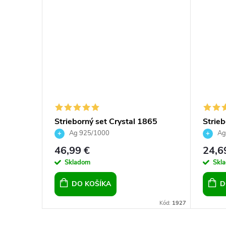
nt.
Strieborný set Crystal 1865
Strieb
s -
Barok 
Ag 925/1000
Ag
46,99 €
24,6
DETAIL
Skladom
Skl
DO KOŠÍKA
D
Kód:
8538/2 G
Kód:
1927