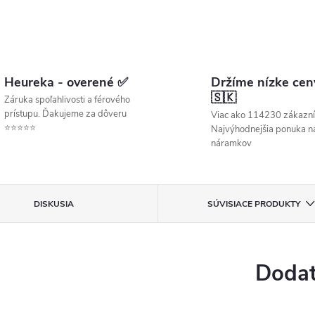
Heureka - overené ✅
Držíme nízke cen
🇸🇰
Záruka spoľahlivosti a férového
prístupu. Ďakujeme za dôveru
Viac ako 114230 zákazní
⭐⭐⭐⭐⭐
Najvýhodnejšia ponuka ná
náramkov
DISKUSIA
SÚVISIACE PRODUKTY
Dodat