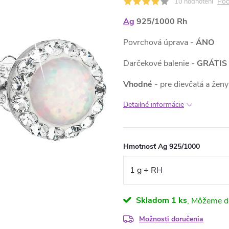
Pod
10 hodnotení
Ag
925/1000 Rh
Povrchová úprava -
ÁNO
Darčekové balenie -
GRÁTIS
Vhodné
- pre dievčatá a ženy
Detailné informácie
Hmotnosť Ag 925/1000
Skladom
1 ks
Možnosti doručenia