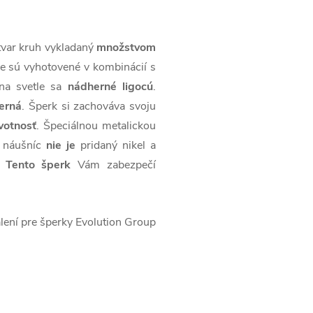
tvar kruh vykladaný
množstvom
e sú vyhotovené v kombinácií s
 na svetle sa
nádherné ligocú
.
erná
. Šperk si zachováva svoju
votnosť
. Špeciálnou metalickou
 náušníc
nie je
pridaný nikel a
.
Tento šperk
Vám zabezpečí
ení pre šperky Evolution Group