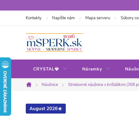
Prejsť
na
Kontakty
Napíšte nám
Mapa serveru
Súbory co
obsah
CRYSTAL💎
Náramky
Náušn
Náušnice
Strieborné náušnice s krištálikmi (308 
Domov
August 2026☀️