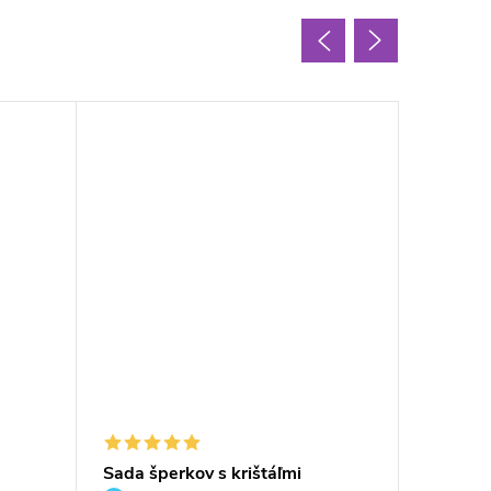
Odporú
Letný v
Sada šperkov s krištáľmi
Striebor