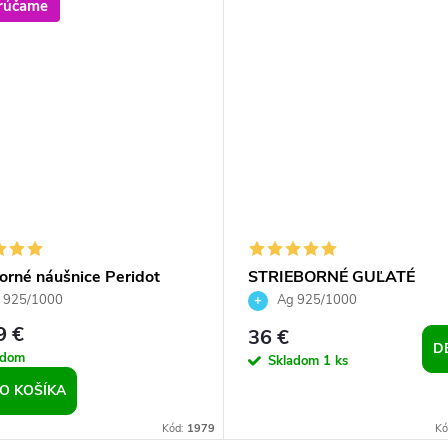
rúčame
orné náušnice Peridot
STRIEBORNÉ GUĽATÉ
l pre dievčatá pre ženy
NÁUŠNICE SO SWAROVS
 925/1000
Ag 925/1000
CRYSTALS - Violet
9 €
36 €
D
adom
Skladom
1 ks
O KOŠÍKA
Kód:
1979
Kó