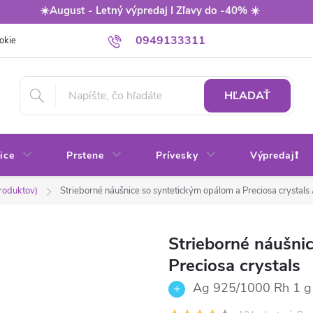
☀️August - Letný výpredaj I Zľavy do -40% ☀️
0949133311
okie
Balenie
Obchodné podmienky
Výmena / vrátenie tovaru
HĽADAŤ
ice
Prstene
Prívesky
Výpredaj❗
produktov)
Strieborné náušnice so syntetickým opálom a Preciosa crystals
Strieborné náušni
Preciosa crystals
Ag 925/1000 Rh 1 g