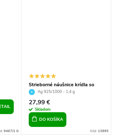
Letný v
Strieborné náušnice krídla so
Kosoštv
KI
Silver Night Crystals
so Swar
Ag 925/1000 - 1,4 g
Ag 9
27,99 €
38,50 
ETAIL
Skladom
Sklad
DO KOŠÍKA
d:
9467/1 G
Kód:
13895