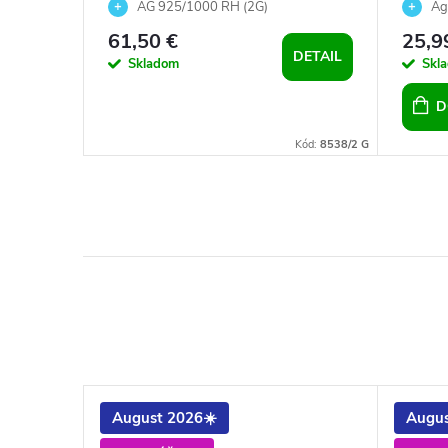
alv
opálom a Preciosa crystals -
náušn
AG 925/1000 RH (2G)
Ag
zelené
61,50 €
25,9
DETAIL
Skladom
Skl
D
Kód:
1494
Kód:
8538/2 G
August 2026☀️
Augus