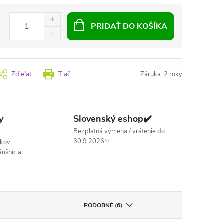
PRIDAŤ DO KOŠÍKA
Zdieľať
Tlač
Záruka
:
2 roky
y
Slovenský eshop✔️
Bezplatná výmena / vrátenie do
30.9.2026✨
kov.
ušníc a
PODOBNÉ (6)