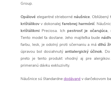
Group.
Opálové
elegantné strieborné
náušnice
. Obľúbený 
krištálikov
v dokonalej
farebnej harmónií
. Náušnic
krištálikmi
Preciosa. Ich
pestrosť je očarujúca
,
Tento model ťa dostane. Jeho majiteľka bude
nádh
farbu, lesk, je odolný proti sčernaniu a má
dlhú ži
úpravou bol dosiahnutý
antialergický
účinok
. Do
preto je tento produkt vhodný aj pre alergikov
primeranú dávku exkluzivity.
Náušnice sú štandardne
dodávané
v darčekovom bal