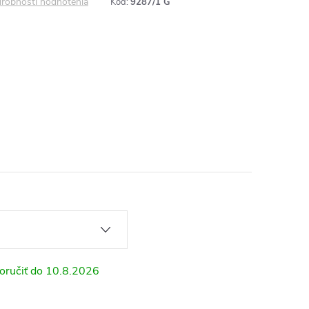
robnosti hodnotenia
Kód:
9287/1 G
10.8.2026