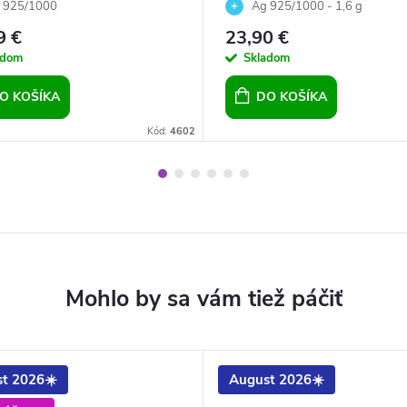
ice Edel
Aquamarine
 925/1000
Ag 925/1000 - 1,6 g
9 €
23,90 €
adom
Skladom
O KOŠÍKA
DO KOŠÍKA
Kód:
4602
t 2026☀️
August 2026☀️