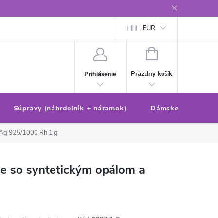
Reklamačný poriadok/formulár
Ochrana osobných údajov
EUR
Ako 
NÁKUPNÝ
KOŠÍK
Prázdny košík
Prihlásenie
Súpravy (náhrdelník + náramok)
Dámske sety (náušn
Ag 925/1000 Rh 1 g
ce so syntetickým opálom a