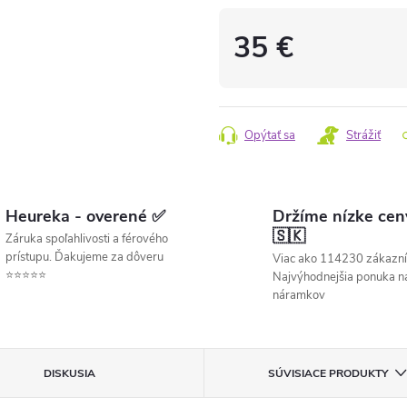
35 €
Jednotková
cena:
Opýtať sa
Strážiť
Heureka - overené ✅
Držíme nízke cen
🇸🇰
Záruka spoľahlivosti a férového
prístupu. Ďakujeme za dôveru
Viac ako 114230 zákazní
⭐⭐⭐⭐⭐
Najvýhodnejšia ponuka ná
náramkov
DISKUSIA
SÚVISIACE PRODUKTY