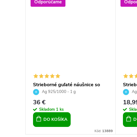
Odporúčame
Odpo
ky s
Strieborné guľaté náušnice so
Strieb
mm pre
Swarovski crystals - Lt.
crysta
Ag 925/1000 - 1 g
Ag
Sapphire, okrúhle s krištálikmi,
36 €
18,9
pre dámy
Skladom
1 ks
Skl
DO KOŠÍKA
D
Kód:
12164
Kód:
13889