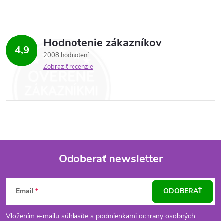
Hodnotenie zákazníkov
4,9
2008 hodnotení
Zobraziť recenzie
Odoberať newsletter
Z
Email
ODOBERAŤ
á
Vložením e-mailu súhlasíte s
podmienkami ochrany osobných