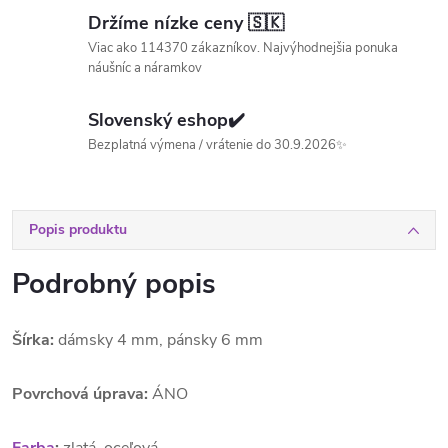
Držíme nízke ceny 🇸🇰
Viac ako 114370 zákazníkov. Najvýhodnejšia ponuka
náušníc a náramkov
Slovenský eshop✔️
Bezplatná výmena / vrátenie do 30.9.2026✨
Popis produktu
Podrobný popis
Šírka:
dámsky 4 mm, pánsky 6 mm
Povrchová úprava:
ÁNO
Farba
:
zlatá, oceľová