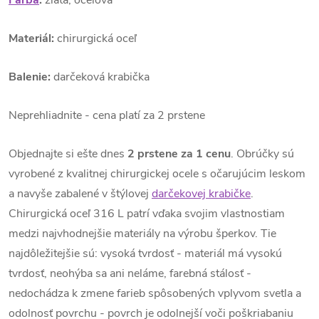
Materiál:
chirurgická oceľ
Balenie:
darčeková krabička
Neprehliadnite - cena platí za 2 prstene
Objednajte si ešte dnes
2 prstene za 1 cenu
. Obrúčky sú
vyrobené z kvalitnej chirurgickej ocele s očarujúcim leskom
a navyše zabalené v štýlovej
darčekovej krabičke
.
Chirurgická oceľ 316 L patrí vďaka svojim vlastnostiam
medzi najvhodnejšie materiály na výrobu šperkov. Tie
najdôležitejšie sú: vysoká tvrdosť - materiál má vysokú
tvrdosť, neohýba sa ani neláme, farebná stálosť -
nedochádza k zmene farieb spôsobených vplyvom svetla a
odolnosť povrchu - povrch je odolnejší voči poškriabaniu