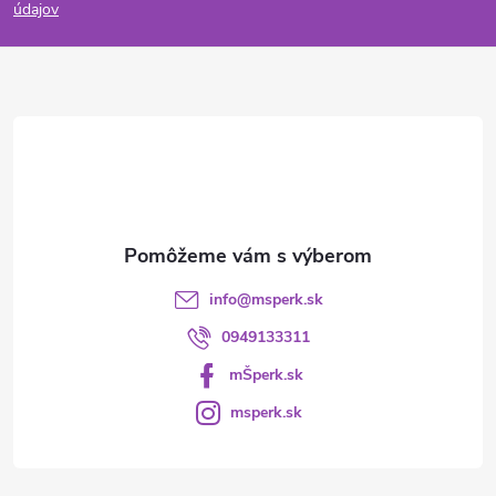
p
údajov
ä
t
i
e
info
@
msperk.sk
0949133311
mŠperk.sk
msperk.sk