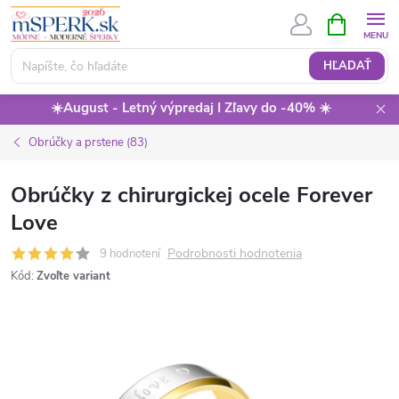
Prejsť
NÁKUPN
KOŠÍK
na
obsah
HĽADAŤ
☀️August - Letný výpredaj I Zľavy do -40% ☀️
Obrúčky a prstene (83)
Obrúčky z chirurgickej ocele Forever
Love
Podrobnosti hodnotenia
9 hodnotení
Kód:
Zvoľte variant