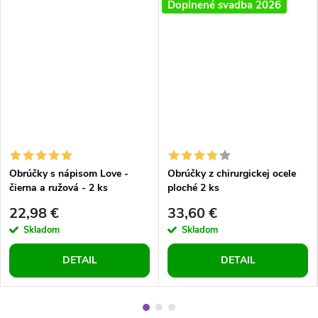
Doplnené svadba 2026
Obrúčky s nápisom Love -
Obrúčky z chirurgickej ocele
čierna a ružová - 2 ks
ploché 2 ks
22,98 €
33,60 €
Skladom
Skladom
DETAIL
DETAIL