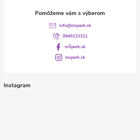
e
info
@
msperk.sk
0949133311
mŠperk.sk
msperk.sk
Instagram