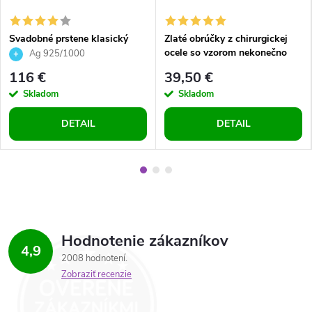
Svadobné prstene klasický
Zlaté obrúčky z chirurgickej
vzor striebro dámsky prsteň so
ocele so vzorom nekonečno
Ag 925/1000
zirkónmi
116 €
39,50 €
Skladom
Skladom
DETAIL
DETAIL
Hodnotenie zákazníkov
4,9
2008 hodnotení
Zobraziť recenzie