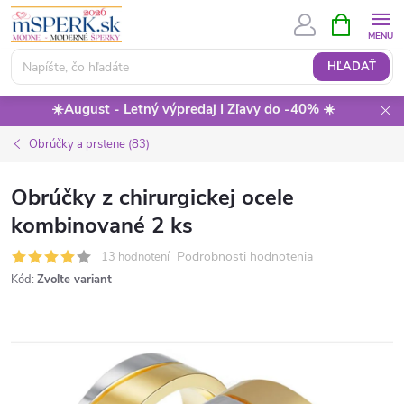
Prejsť
NÁKUPN
KOŠÍK
na
obsah
HĽADAŤ
☀️August - Letný výpredaj I Zľavy do -40% ☀️
Obrúčky a prstene (83)
Obrúčky z chirurgickej ocele
kombinované 2 ks
Podrobnosti hodnotenia
13 hodnotení
Kód:
Zvoľte variant