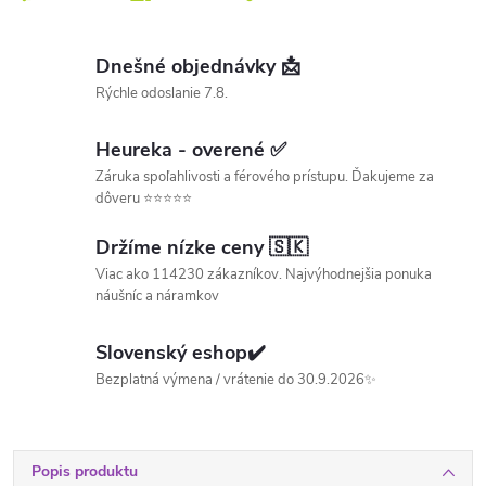
Dnešné objednávky 📩
Rýchle odoslanie 7.8.
Heureka - overené ✅
Záruka spoľahlivosti a férového prístupu. Ďakujeme za
dôveru ⭐⭐⭐⭐⭐
Držíme nízke ceny 🇸🇰
Viac ako 114230 zákazníkov. Najvýhodnejšia ponuka
náušníc a náramkov
Slovenský eshop✔️
Bezplatná výmena / vrátenie do 30.9.2026✨
Popis produktu