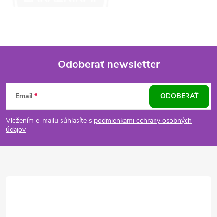
Odoberať newsletter
Z
Email
ODOBERAŤ
á
Vložením e-mailu súhlasíte s
podmienkami ochrany osobných
p
údajov
ä
t
i