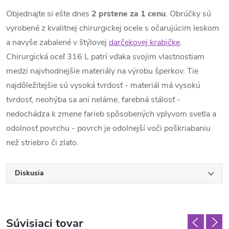
Objednajte si ešte dnes
2 prstene za 1 cenu
. Obrúčky sú
vyrobené z kvalitnej chirurgickej ocele s očarujúcim leskom
a navyše zabalené v štýlovej
darčekovej krabičke
.
Chirurgická oceľ 316 L patrí vďaka svojim vlastnostiam
medzi najvhodnejšie materiály na výrobu šperkov. Tie
najdôležitejšie sú vysoká tvrdosť - materiál má vysokú
tvrdosť, neohýba sa ani neláme, farebná stálosť -
nedochádza k zmene farieb spôsobených vplyvom svetla a
odolnosť povrchu - povrch je odolnejší voči poškriabaniu
než striebro či zlato.
Diskusia
Súvisiaci tovar