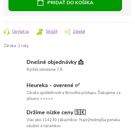
PRIDAŤ DO KOŠÍKA
Opýtať sa
Strážiť
Zdieľať
Záruka
:
2 roky
Dnešné objednávky 📩
Rýchle odoslanie 7.8.
Heureka - overené ✅
Záruka spoľahlivosti a férového prístupu. Ďakujeme za
dôveru ⭐⭐⭐⭐⭐
Držíme nízke ceny 🇸🇰
Viac ako 114230 zákazníkov. Najvýhodnejšia ponuka
náušníc a náramkov