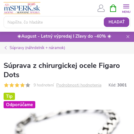
Prejsť
NÁKUPN
KOŠÍK
na
obsah
HĽADAŤ
☀️August - Letný výpredaj I Zľavy do -40% ☀️
Súpravy (náhrdelník + náramok)
Súprava z chirurgickej ocele Figaro
Dots
Podrobnosti hodnotenia
9 hodnotení
Kód:
3001
Tip
Odporúčame