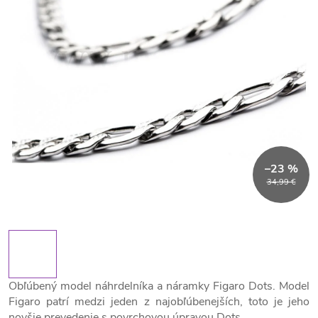
–23 %
34,99 €
Obľúbený model náhrdelníka a náramky Figaro Dots. Model
Figaro patrí medzi jeden z najobľúbenejších, toto je jeho
novšie prevedenie s povrchovou úpravou Dots.