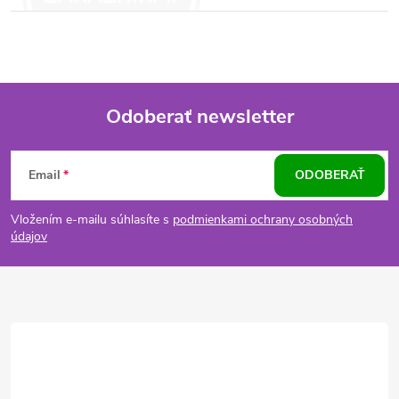
Odoberať newsletter
Z
Email
ODOBERAŤ
á
Vložením e-mailu súhlasíte s
podmienkami ochrany osobných
p
údajov
ä
t
i