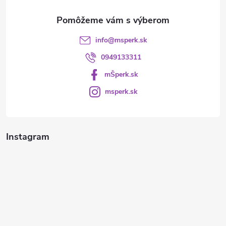
e
info
@
msperk.sk
0949133311
mŠperk.sk
msperk.sk
Instagram