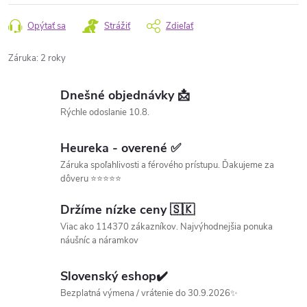
Opýtať sa
Strážiť
Zdieľať
Záruka
:
2 roky
Dnešné objednávky 📩
Rýchle odoslanie 10.8.
Heureka - overené ✅
Záruka spoľahlivosti a férového prístupu. Ďakujeme za
dôveru ⭐⭐⭐⭐⭐
Držíme nízke ceny 🇸🇰
Viac ako 114370 zákazníkov. Najvýhodnejšia ponuka
náušníc a náramkov
Slovenský eshop✔️
Bezplatná výmena / vrátenie do 30.9.2026✨