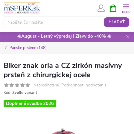
Prejsť
NÁKUPN
KOŠÍK
na
obsah
HĽADAŤ
☀️August - Letný výpredaj I Zľavy do -40% ☀️
Pánske prstene (148)
Biker znak orla a CZ zirkón masívny
prsteň z chirurgickej ocele
Podrobnosti hodnotenia
Neohodnotené
Kód:
Zvoľte variant
Doplnené svadba 2026