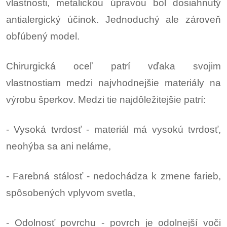
vlastnosti, metalickou úpravou bol dosiahnutý
antialergický účinok. Jednoduchý ale zároveň
obľúbený model.
Chirurgická oceľ patrí vďaka svojim
vlastnostiam medzi najvhodnejšie materiály na
výrobu šperkov. Medzi tie najdôležitejšie patrí:
- Vysoká tvrdosť - materiál má vysokú tvrdosť,
neohýba sa ani neláme,
- Farebná stálosť - nedochádza k zmene farieb,
spôsobených vplyvom svetla,
- Odolnosť povrchu - povrch je odolnejší voči