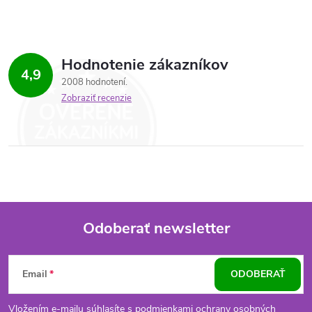
Hodnotenie zákazníkov
4,9
2008 hodnotení
Zobraziť recenzie
Odoberať newsletter
Z
Email
ODOBERAŤ
á
Vložením e-mailu súhlasíte s
podmienkami ochrany osobných