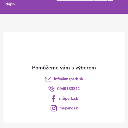
p
údajov
ä
t
i
e
info
@
msperk.sk
0949133311
mŠperk.sk
msperk.sk