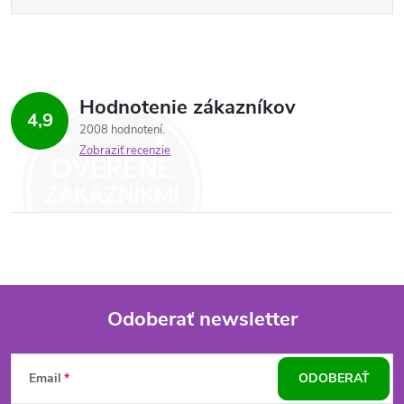
Hodnotenie zákazníkov
4,9
2008 hodnotení
Zobraziť recenzie
Odoberať newsletter
Z
Email
ODOBERAŤ