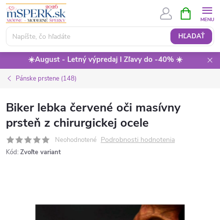
Prejsť
NÁKUPN
KOŠÍK
na
obsah
HĽADAŤ
☀️August - Letný výpredaj I Zľavy do -40% ☀️
Pánske prstene (148)
Biker lebka červené oči masívny
prsteň z chirurgickej ocele
Podrobnosti hodnotenia
Neohodnotené
Kód:
Zvoľte variant