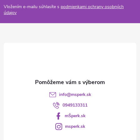
á
Vložením e-mailu súhlasíte s
podmienkami ochrany osobných
p
údajov
ä
t
i
e
info
@
msperk.sk
0949133311
mŠperk.sk
msperk.sk