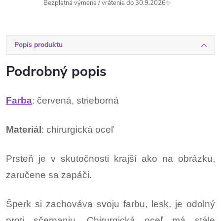
Bezplatná výmena / vrátenie do 30.9.2026✨
Popis produktu
Podrobný popis
Farba
: červená, strieborná
Materiál
: chirurgická oceľ
Prsteň je v skutočnosti krajší ako na obrázku,
zaručene sa zapáči.
Šperk si zachováva svoju farbu, lesk, je odolný
proti sčernaniu. Chirurgická oceľ má stále