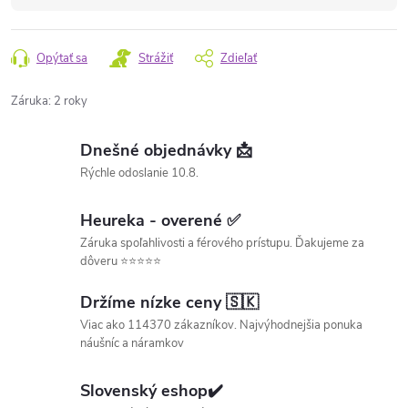
Opýtať sa
Strážiť
Zdieľať
Záruka
:
2 roky
Dnešné objednávky 📩
Rýchle odoslanie 10.8.
Heureka - overené ✅
Záruka spoľahlivosti a férového prístupu. Ďakujeme za
dôveru ⭐⭐⭐⭐⭐
Držíme nízke ceny 🇸🇰
Viac ako 114370 zákazníkov. Najvýhodnejšia ponuka
náušníc a náramkov
Slovenský eshop✔️