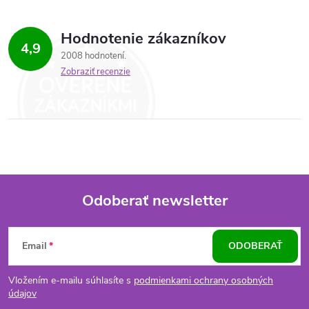
Hodnotenie zákazníkov
4,9
2008 hodnotení
Zobraziť recenzie
Odoberať newsletter
Z
Email
ODOBERAŤ
á
Vložením e-mailu súhlasíte s
podmienkami ochrany osobných
p
údajov