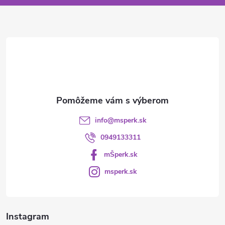
ä
t
i
e
info
@
msperk.sk
0949133311
mŠperk.sk
msperk.sk
Instagram