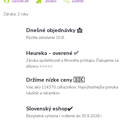
Opýtať sa
Strážiť
Zdieľať
Záruka
:
2 roky
Dnešné objednávky 📩
Rýchle odoslanie 10.8.
Heureka - overené ✅
Záruka spoľahlivosti a férového prístupu. Ďakujeme za
dôveru ⭐⭐⭐⭐⭐
Držíme nízke ceny 🇸🇰
Viac ako 114370 zákazníkov. Najvýhodnejšia ponuka
náušníc a náramkov
Slovenský eshop✔️
Bezplatná výmena / vrátenie do 30.9.2026✨