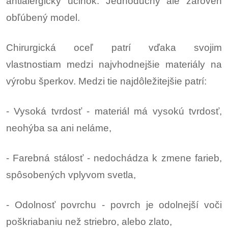
antialergický účinok. Jednoduchý ale zároveň
obľúbený model.
Chirurgická oceľ patrí vďaka svojim
vlastnostiam medzi najvhodnejšie materiály na
výrobu šperkov. Medzi tie najdôležitejšie patrí:
- Vysoká tvrdosť - materiál má vysokú tvrdosť,
neohýba sa ani neláme,
- Farebná stálosť - nedochádza k zmene farieb,
spôsobených vplyvom svetla,
- Odolnosť povrchu - povrch je odolnejší voči
poškriabaniu než striebro, alebo zlato,