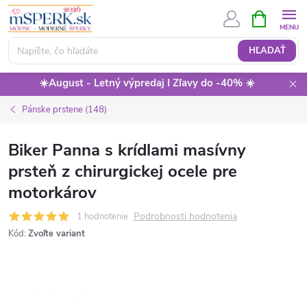
Prejsť
NÁKUPN
KOŠÍK
na
obsah
HĽADAŤ
☀️August - Letný výpredaj I Zľavy do -40% ☀️
Pánske prstene (148)
Biker Panna s krídlami masívny
prsteň z chirurgickej ocele pre
motorkárov
Podrobnosti hodnotenia
1 hodnotenie
Kód:
Zvoľte variant