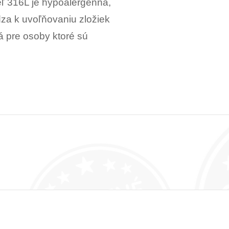
eľ 316L je hypoalergénna,
dza k uvoľňovaniu zložiek
á pre osoby ktoré sú