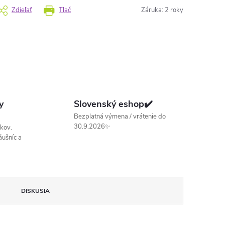
Zdieľať
Tlač
Záruka
:
2 roky
y
Slovenský eshop✔️
Bezplatná výmena / vrátenie do
30.9.2026✨
kov.
ušníc a
DISKUSIA