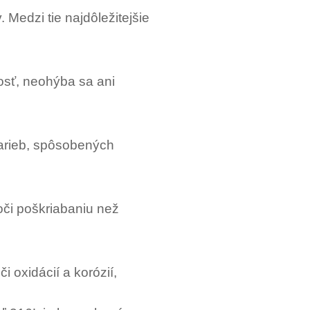
 Medzi tie najdôležitejšie
dosť, neohýba sa ani
farieb, spôsobených
oči poškriabaniu než
i oxidácií a korózií,