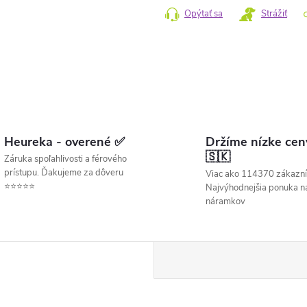
Opýtať sa
Strážiť
Heureka - overené ✅
Držíme nízke cen
🇸🇰
Záruka spoľahlivosti a férového
prístupu. Ďakujeme za dôveru
Viac ako 114370 zákazní
⭐⭐⭐⭐⭐
Najvýhodnejšia ponuka ná
náramkov