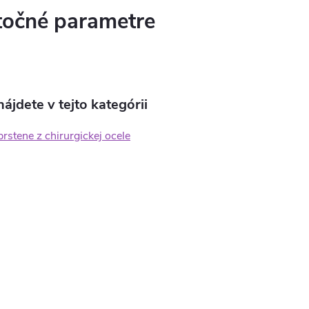
očné parametre
ájdete v tejto kategórii
rstene z chirurgickej ocele