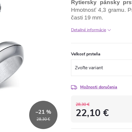
Rytiersky pánsky prs
Hmotnosť 4,3 gramu. Pr
časti 19 mm.
Detailné informácie
Veľkosť prsteňa
Možnosti doručenia
28,30 €
22,10 €
–21 %
28,30 €
Jednotková
cena: