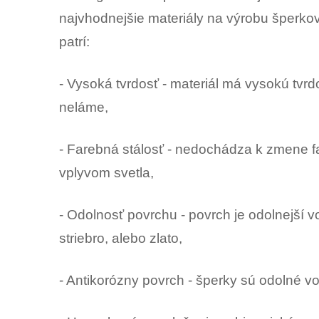
najvhodnejšie materiály na výrobu šperkov.
patrí:
- Vysoká tvrdosť - materiál má vysokú tvr
neláme,
- Farebná stálosť - nedochádza k zmene 
vplyvom svetla,
- Odolnosť povrchu - povrch je odolnejší v
striebro, alebo zlato,
- Antikorózny povrch - šperky sú odolné voč