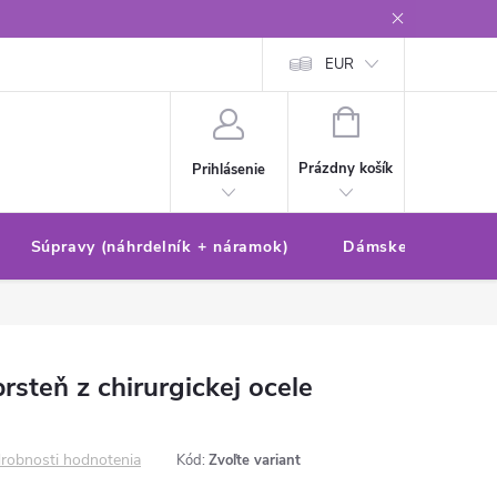
Reklamačný poriadok/formulár
Ochrana osobných údajov
EUR
Ako 
NÁKUPNÝ
KOŠÍK
Prázdny košík
Prihlásenie
Súpravy (náhrdelník + náramok)
Dámske sety (náušn
rsteň z chirurgickej ocele
robnosti hodnotenia
Kód:
Zvoľte variant