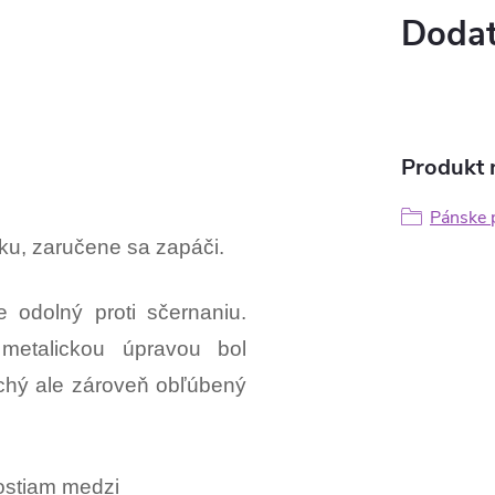
Dodat
Produkt n
Pánske p
rázku, zaručene sa zapáči.
e odolný proti sčernaniu.
 metalickou úpravou bol
uchý ale zároveň obľúbený
nostiam medzi