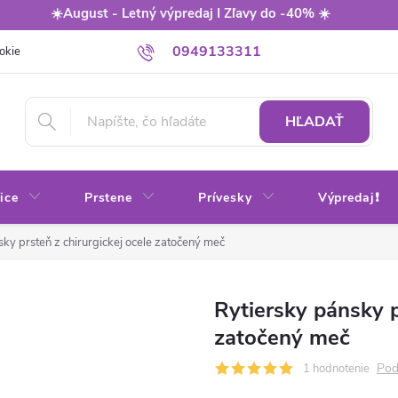
☀️August - Letný výpredaj I Zľavy do -40% ☀️
0949133311
okie
Balenie
Obchodné podmienky
Výmena / vrátenie tovaru
HĽADAŤ
ice
Prstene
Prívesky
Výpredaj❗
sky prsteň z chirurgickej ocele zatočený meč
Rytiersky pánsky p
zatočený meč
Pod
1 hodnotenie