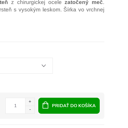
teň
z chirurgickej ocele
zatočený meč
.
steň s vysokým leskom. Šírka vo vrchnej
PRIDAŤ DO KOŠÍKA