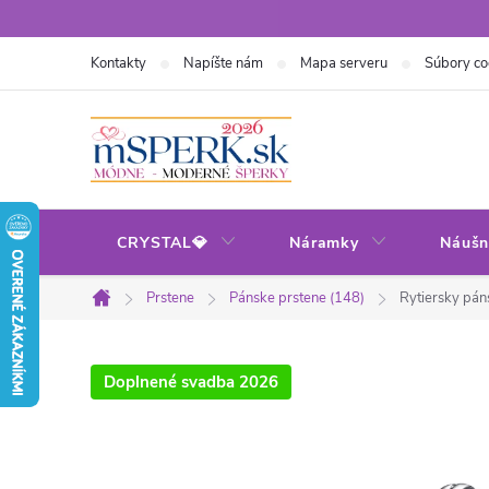
Prejsť
na
Kontakty
Napíšte nám
Mapa serveru
Súbory co
obsah
CRYSTAL💎
Náramky
Náušn
Prstene
Pánske prstene (148)
Rytiersky pán
Domov
Doplnené svadba 2026