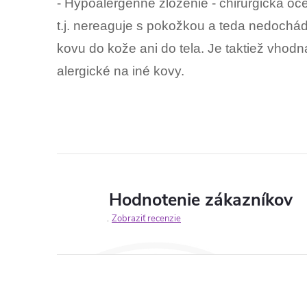
- Hypoalergénne zloženie - chirurgická oc
t.j. nereaguje s pokožkou a teda nedochá
kovu do kože ani do tela. Je taktiež vhodn
alergické na iné kovy.
Hodnotenie zákazníkov
Zobraziť recenzie