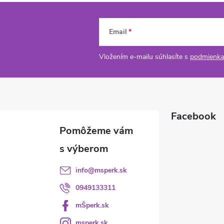
Email
Vložením e-mailu súhlasíte s
podmienka
Facebook
info
@
msperk.sk
0949133311
mŠperk.sk
msperk.sk