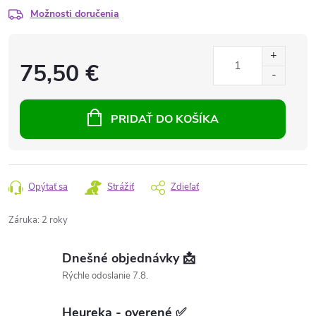
Možnosti doručenia
75,50 €
PRIDAŤ DO KOŠÍKA
Opýtať sa
Strážiť
Zdieľať
Záruka
:
2 roky
Dnešné objednávky 📩
Rýchle odoslanie 7.8.
Heureka - overené ✅