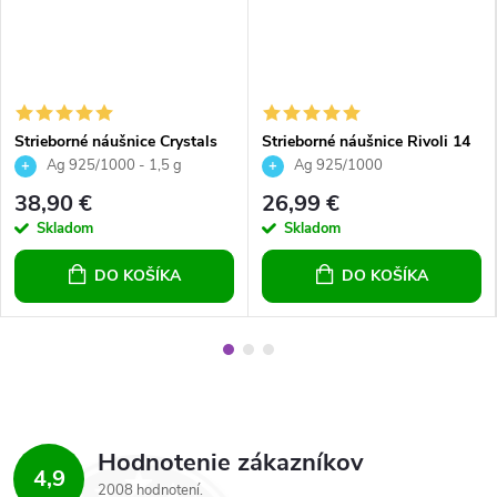
Strieborné náušnice Crystals
Strieborné náušnice Rivoli 14
krúžky Vitrail Medium
mm Crystal číre pre dievčatá
Ag 925/1000 - 1,5 g
Ag 925/1000
pre ženy
38,90 €
26,99 €
Skladom
Skladom
DO KOŠÍKA
DO KOŠÍKA
Hodnotenie zákazníkov
4,9
2008 hodnotení