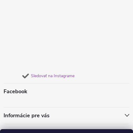
Sledovať na Instagrame
Facebook
Informácie pre vás
Obľúbené náušnice
Dámske súpravy šperkov
Retiazky od 1€