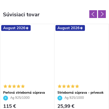
Súvisiaci tovar
August 2026☀️
August 2026☀️
Perlová strieborná súprava
Strieborná súprava - prívesok
šperkov z bielych riečnych
a náušnice Edel
Ag 925/1000
Ag 925/1000
perál so zirkónmi a
115 €
25,99 €
prepletenými kruhmi