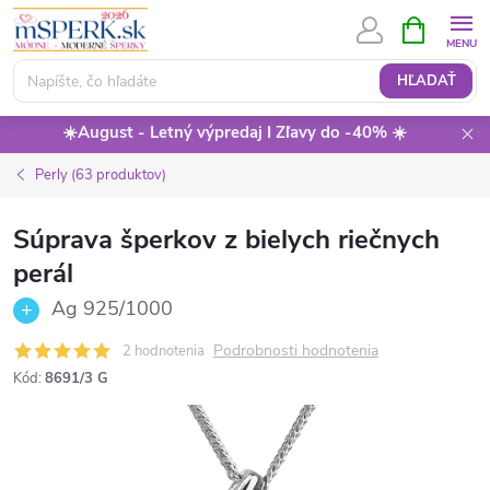
Prejsť
NÁKUPN
KOŠÍK
na
obsah
HĽADAŤ
☀️August - Letný výpredaj I Zľavy do -40% ☀️
Perly (63 produktov)
Súprava šperkov z bielych riečnych
perál
Ag 925/1000
Podrobnosti hodnotenia
2 hodnotenia
Kód:
8691/3 G