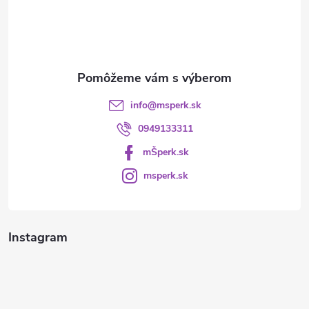
t
i
e
info
@
msperk.sk
0949133311
mŠperk.sk
msperk.sk
Instagram