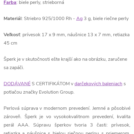
Farba
: biele perly, strieborná
Materiál
: Striebro 925/1000 Rh -
Ag
3 g, biele riečne perly
Veľkosť
: prívesok 17 x 9 mm, náušnice 13 x 7 mm, retiazka
45 cm
Šperk je v skutočnosti ešte krajší ako na obrázku, zaručene
sa zapáči.
DODÁVANÉ
S CERTIFIKÁTOM v
darčekových baleniach
s
potlačou značky Evolution Group.
Perlová súprava v modernom prevedení. Jemné a pôsobivé
zároveň. Šperk je vo vysokokvalitnom prevedení, kvalita
perál AAA. Súpravu šperkov tvoria 3 časti: prívesok,
retiazka a náušnice s bielou riečnou perlou s priemerom.