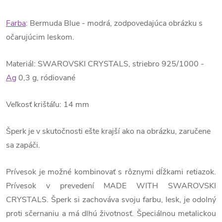
Farba
: Bermuda Blue - modrá, zodpovedajúca obrázku s
očarujúcim leskom.
Materiál: SWAROVSKI CRYSTALS, striebro 925/1000 -
Ag
0,3 g, ródiované
Veľkosť krištáľu: 14 mm
Šperk je v skutočnosti ešte krajší ako na obrázku, zaručene
sa zapáči.
Prívesok je možné kombinovať s rôznymi dĺžkami retiazok.
Prívesok v prevedení MADE WITH SWAROVSKI
CRYSTALS. Šperk si zachováva svoju farbu, lesk, je odolný
proti sčernaniu a má dlhú životnosť. Špeciálnou metalickou