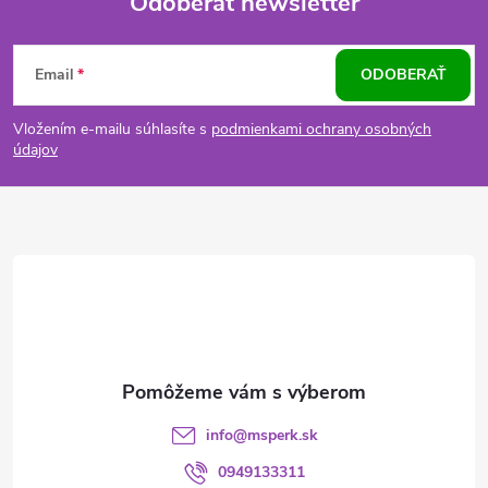
Odoberať newsletter
Z
Email
ODOBERAŤ
á
Vložením e-mailu súhlasíte s
podmienkami ochrany osobných
p
údajov
ä
t
i
e
info
@
msperk.sk
0949133311