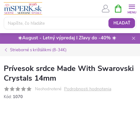
Prejsť
NÁKUPN
KOŠÍK
na
obsah
HĽADAŤ
☀️August - Letný výpredaj I Zľavy do -40% ☀️
Strieborné s krištálikmi (8-34€)
Prívesok srdce Made With Swarovski
Crystals 14mm
Podrobnosti hodnotenia
Neohodnotené
Kód:
1070