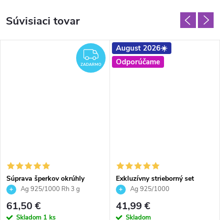
Súvisiaci tovar
August 2026☀️
ZADARMO
Odporúčame
ZADARMO
Súprava šperkov okrúhly
Exkluzívny strieborný set
model so Swarovski crystals -
crystal 1594 18 mm
Ag 925/1000 Rh 3 g
Ag 925/1000
modrý opál, náušnice prívesok
61,50 €
41,99 €
a retiazka striebro
Skladom
1 ks
Skladom