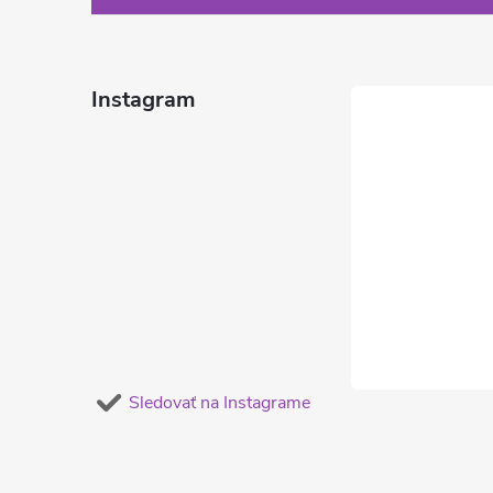
p
ä
Instagram
t
i
e
Sledovať na Instagrame