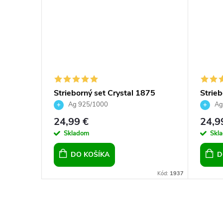
nt.
Strieborný set Crystal 1875
Strieb
s -
príves
Ag 925/1000
Ag
mm
24,99 €
24,9
DETAIL
Skladom
Skl
DO KOŠÍKA
D
Kód:
8538/2 G
Kód:
1937