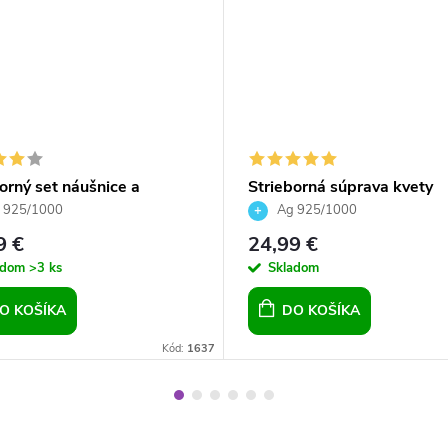
orný set náušnice a
Strieborná súprava kvety
ok Crystal Silver Night 14
crystals 12 mm
 925/1000
Ag 925/1000
9 €
24,99 €
adom
>3 ks
Skladom
O KOŠÍKA
DO KOŠÍKA
Kód:
1637