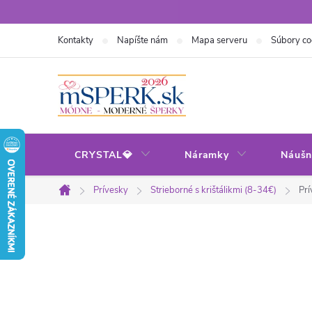
Prejsť
na
Kontakty
Napíšte nám
Mapa serveru
Súbory co
obsah
CRYSTAL💎
Náramky
Náušn
Prívesky
Strieborné s krištálikmi (8-34€)
Prí
Domov