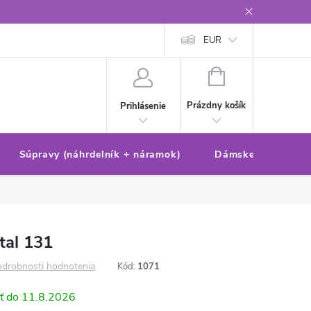
Reklamačný poriadok/formulár
Ochrana osobných údajov
EUR
Ako 
NÁKUPNÝ
KOŠÍK
Prázdny košík
Prihlásenie
Súpravy (náhrdelník + náramok)
Dámske sety (náušn
tal 131
drobnosti hodnotenia
Kód:
1071
11.8.2026