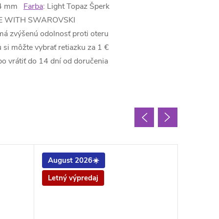
x 14 mm
Farba
: Light Topaz Šperk
y MADE WITH SWAROVSKI
má zvýšenú odolnosť proti oteru
i môžte vybrať retiazku za 1 €
 vrátiť do 14 dní od doručenia
August 2026☀️
Letný výpredaj