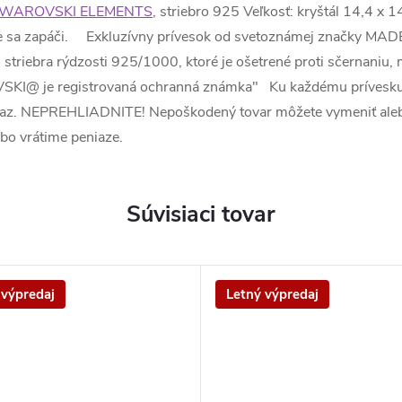
WAROVSKI ELEMENTS
, striebro 925 Veľkosť: kryštál 14,4 
ručene sa zapáči. Exkluzívny prívesok od svetoznámej značk
striebra rýdzosti 925/1000, ktoré je ošetrené proti sčernaniu, 
VSKI@ je registrovaná ochranná známka" Ku každému prívesku s
teraz. NEPREHLIADNITE! Nepoškodený tovar môžete vymeniť alebo
bo vrátime peniaze.
Súvisiaci tovar
 výpredaj
Letný výpredaj