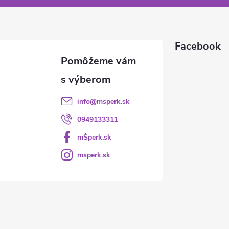
Facebook
info
@
msperk.sk
0949133311
mŠperk.sk
msperk.sk