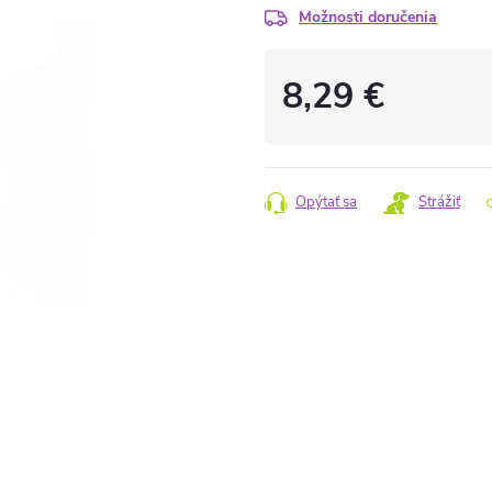
Možnosti doručenia
8,29 €
Jednotková
cena:
Opýtať sa
Strážiť