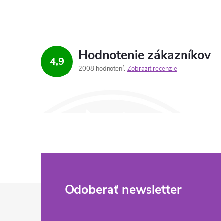
Hodnotenie zákazníkov
4,9
2008 hodnotení
Zobraziť recenzie
Z
Odoberať newsletter
á