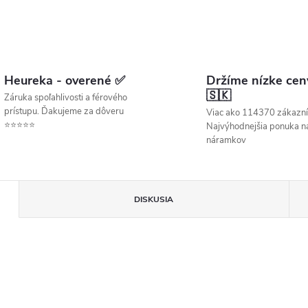
Heureka - overené ✅
Držíme nízke cen
🇸🇰
Záruka spoľahlivosti a férového
prístupu. Ďakujeme za dôveru
Viac ako 114370 zákazní
⭐⭐⭐⭐⭐
Najvýhodnejšia ponuka ná
náramkov
DISKUSIA