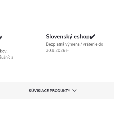
y
Slovenský eshop✔️
Bezplatná výmena / vrátenie do
30.9.2026✨
kov.
ušníc a
SÚVISIACE PRODUKTY