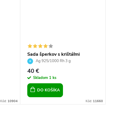
Sada šperkov s krištáľmi
Súprava
Swarovski náušnice a prívesok
so Swar
Ag 925/1000 Rh 3 g
Ag 9
biele okrúhle
opál, ná
40 €
61,50 
retiazka
Skladom
1 ks
Sklad
DO KOŠÍKA
DO 
Kód:
10904
Kód:
11660