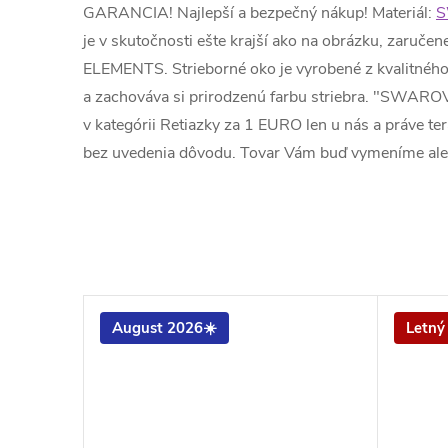
GARANCIA! Najlepší a bezpečný nákup! Materiál:
S
je v skutočnosti ešte krajší ako na obrázku, za
ELEMENTS. Strieborné oko je vyrobené z kvalitného 
a zachováva si prirodzenú farbu striebra. "SWARO
v kategórii Retiazky za 1 EURO len u nás a práve 
bez uvedenia dôvodu. Tovar Vám buď vymeníme ale
August 2026☀️
Letný