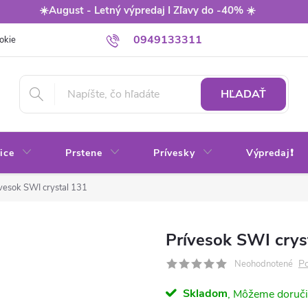
☀️August - Letný výpredaj I Zľavy do -40% ☀️
0949133311
okie
Balenie
Obchodné podmienky
Výmena / vrátenie tovaru
HĽADAŤ
ice
Prstene
Prívesky
Výpredaj❗
vesok SWI crystal 131
Prívesok SWI crys
Po
Neohodnotené
Skladom