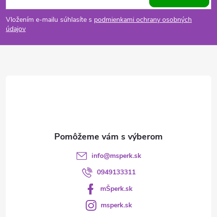
á
Vložením e-mailu súhlasíte s
podmienkami ochrany osobných
p
údajov
ä
t
i
e
info
@
msperk.sk
0949133311
mŠperk.sk
msperk.sk