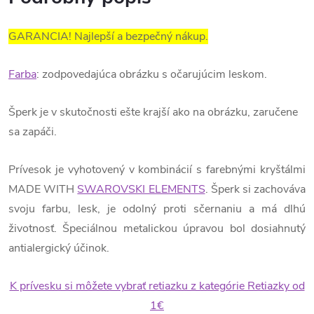
GARANCIA! Najlepší a bezpečný nákup.
Farba
: zodpovedajúca obrázku s očarujúcim leskom.
Šperk je v skutočnosti ešte krajší ako na obrázku, zaručene
sa zapáči.
Prívesok je vyhotovený v kombinácií s farebnými kryštálmi
MADE WITH
SWAROVSKI ELEMENTS
. Šperk si zachováva
svoju farbu, lesk, je odolný proti sčernaniu a má dlhú
životnosť. Špeciálnou metalickou úpravou bol dosiahnutý
antialergický účinok.
K prívesku si môžete vybrať retiazku z kategórie Retiazky od
1€