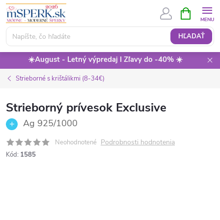
Prejsť
NÁKUPN
KOŠÍK
na
obsah
HĽADAŤ
☀️August - Letný výpredaj I Zľavy do -40% ☀️
Strieborné s krištálikmi (8-34€)
Strieborný prívesok Exclusive
Ag 925/1000
Podrobnosti hodnotenia
Neohodnotené
Kód:
1585