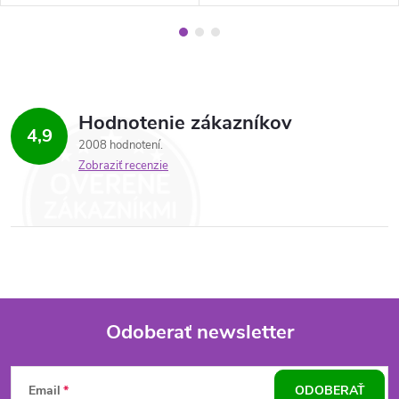
Hodnotenie zákazníkov
4,9
2008 hodnotení
Zobraziť recenzie
Odoberať newsletter
Z
Email
ODOBERAŤ