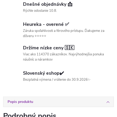
Dnešné objednávky 📩
Rýchle odoslanie 10.8.
Heureka - overené ✅
Záruka spoľahlivosti a férového prístupu. Ďakujeme za
dôveru ⭐⭐⭐⭐⭐
Držíme nízke ceny 🇸🇰
Viac ako 114370 zákazníkov. Najvýhodnejšia ponuka
náušníc a náramkov
Slovenský eshop✔️
Bezplatná výmena / vrátenie do 30.9.2026✨
Popis produktu
Podrobný popis