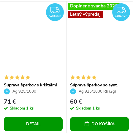
Doplnené svadba 2026
ZADARMO
Z
Letný výpredaj
ZADARMO
ZADARMO
Súprava šperkov s krištálmi
Súprava šperkov so synt.
Swarovski - biele a okrúhle
opálom a Preciosa crystals,
Ag 925/1000
Ag 925/1000 Rh (2g)
náušnice a prívesok, biele
71 €
60 €
srdce
Skladom
1 ks
Skladom
1 ks
DETAIL
DO KOŠÍKA